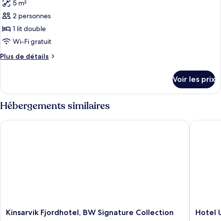
5 m²
2 personnes
1 lit double
Wi-Fi gratuit
Plus
Plus de détails
de
détails
Voir les prix
sur
le
type
Hébergements similaires
de
chambre
Kinsarvik Fjordhotel, BW Signature Collection
Hotel Ul
Tingstova
Suite
for
4
persons
Kinsarvik
Hotel
Kinsarvik Fjordhotel, BW Signature Collection
Hotel 
Fjordhotel,
Ullensv