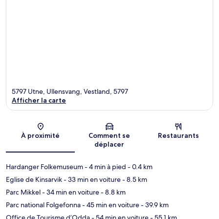
5797 Utne, Ullensvang, Vestland, 5797
Afficher la carte
Carte
À proximité
Comment se
Restaurants
déplacer
Hardanger Folkemuseum
- 4 min à pied
- 0.4 km
Eglise de Kinsarvik
- 33 min en voiture
- 8.5 km
Parc Mikkel
- 34 min en voiture
- 8.8 km
Parc national Folgefonna
- 45 min en voiture
- 39.9 km
Office de Tourisme d’Odda
- 54 min en voiture
- 55.1 km