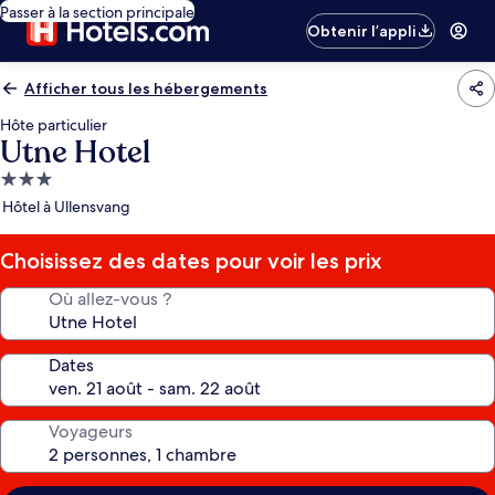
Passer à la section principale
Obtenir l’appli
Afficher tous les hébergements
Hôte particulier
Utne Hotel
Hébergement
3.0 étoiles
Hôtel à Ullensvang
Choisissez des dates pour voir les prix
Où allez-vous ?
Dates
Voyageurs