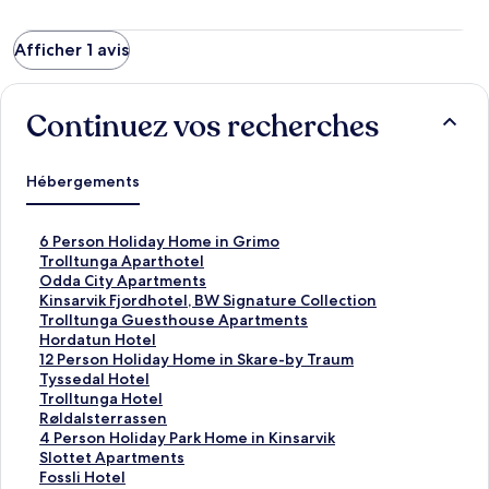
Afficher 1 avis
Continuez vos recherches
Hébergements
L
6 Person Holiday Home in Grimo
i
L
Trolltunga Aparthotel
e
i
L
Odda City Apartments
n
e
i
L
Kinsarvik Fjordhotel, BW Signature Collection
o
n
e
i
L
Trolltunga Guesthouse Apartments
u
o
n
e
i
L
Hordatun Hotel
v
u
o
n
e
i
L
12 Person Holiday Home in Skare-by Traum
r
v
u
o
n
e
i
L
Tyssedal Hotel
a
r
v
u
o
n
e
i
L
Trolltunga Hotel
n
a
r
v
u
o
n
e
i
L
Røldalsterrassen
t
n
a
r
v
u
o
n
e
i
L
4 Person Holiday Park Home in Kinsarvik
l
t
n
a
r
v
u
o
n
e
i
L
Slottet Apartments
a
l
t
n
a
r
v
u
o
n
e
i
L
Fossli Hotel