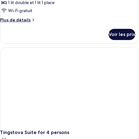
pour
1 lit double et 1 lit 1 place
Room
ce
With
Wi-Fi gratuit
Fjordview
type
Plus
Plus de détails
de
de
chambre :
détails
Voir les prix
sur
Historic
le
Single
type
Room
de
chambre
Historic
Single
Room
Tingstova Suite for 4 persons