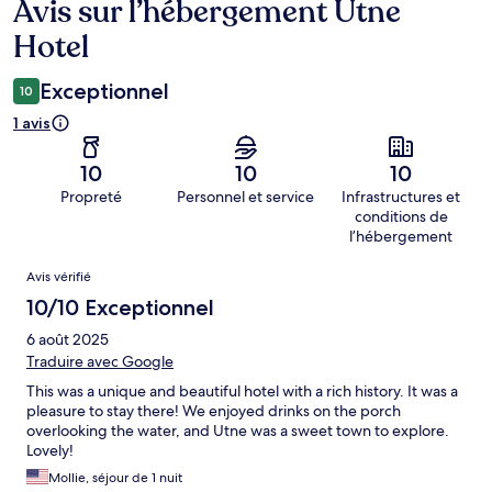
Avis sur l’hébergement Utne
Avis
Hotel
Exceptionnel
10
1 avis
10
10
10
Propreté
Personnel et service
Infrastructures et
conditions de
l’hébergement
Avis
Avis vérifié
10/10 Exceptionnel
6 août 2025
Traduire avec Google
This was a unique and beautiful hotel with a rich history. It was a
pleasure to stay there! We enjoyed drinks on the porch
overlooking the water, and Utne was a sweet town to explore.
Lovely!
Mollie, séjour de 1 nuit