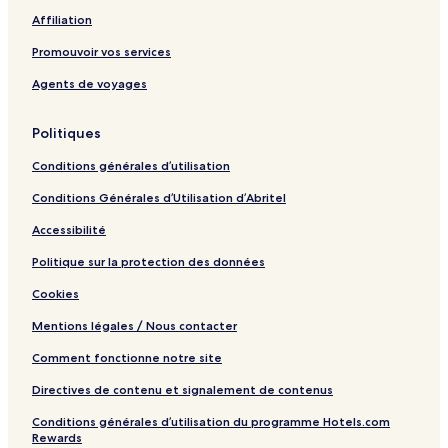
i
L
a
Affiliation
k
a
r
k
v
Promouvoir vos services
e
i
V
k
Agents de voyages
i
e
Politiques
w
Conditions générales d’utilisation
Conditions Générales d’Utilisation d’Abritel
Accessibilité
Politique sur la protection des données
Cookies
Mentions légales / Nous contacter
Comment fonctionne notre site
Directives de contenu et signalement de contenus
Conditions générales d’utilisation du programme Hotels.com
Rewards