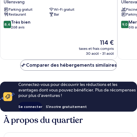
Ullensvang
Ullensv
BW
Ullensv
Parking gratuit
Wi-Fi gratuit
Piscin
Signature
Restaurant
Bar
Parkin
Collection
Ullensvang
8.4
9.0
Très bien
Mer
8,4
9,0
sur
sur
268 avis
616 a
10,
10,
Très
Merveill
Le
114 €
bien,
616 avis
nouveau
taxes et frais compris
268 avis
prix
30 août - 31 août
est
de
Comparer des hébergements similaires
114 €
Connectez-vous pour découvrir les réductions et les
avantages dont vous pouvez bénéficier. Plus de récompenses
pour plus d’aventures !
Se connecter
S’inscrire gratuitement
À propos du quartier