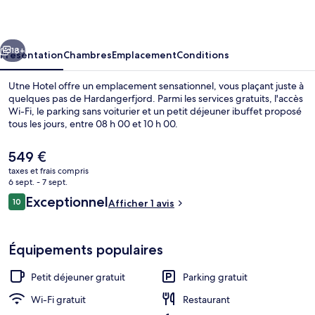
cédent
Suivant
18+
Présentation
Chambres
Emplacement
Conditions
Utne Hotel offre un emplacement sensationnel, vous plaçant juste à
quelques pas de Hardangerfjord. Parmi les services gratuits, l'accès
Wi-Fi, le parking sans voiturier et un petit déjeuner ibuffet proposé
tous les jours, entre 08 h 00 et 10 h 00.
Le
549 €
prix
taxes et frais compris
actuel
6 sept. - 7 sept.
est
Avis
Exceptionnel
10
Façade de l’hébergement
Afficher 1 avis
de
10 sur 10
voyageurs
549 €.
Équipements populaires
Petit déjeuner gratuit
Parking gratuit
Wi-Fi gratuit
Restaurant