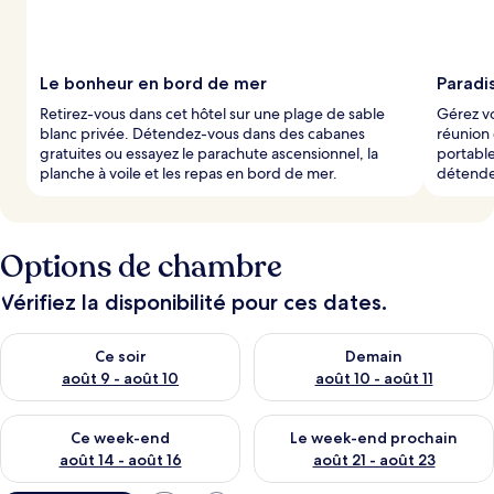
Le bonheur en bord de mer
Paradis
Retirez-vous dans cet hôtel sur une plage de sable
Gérez vo
blanc privée. Détendez-vous dans des cabanes
réunion
gratuites ou essayez le parachute ascensionnel, la
portable
planche à voile et les repas en bord de mer.
détendez
Options de chambre
Vérifiez la disponibilité pour ces dates.
Vérifier la disponibilité pour ce soir août 9 - août 10
Vérifier la disponibilité pour 
Ce soir
Demain
août 9 - août 10
août 10 - août 11
Vérifier la disponibilité pour ce week-end août 14 - août 16
Vérifier la disponibilité pour
Ce week-end
Le week-end prochain
août 14 - août 16
août 21 - août 23