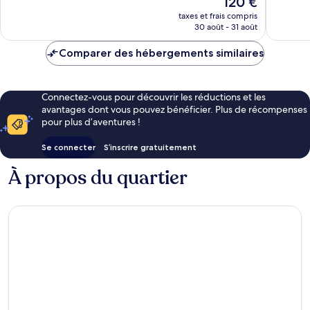
120 €
Marjan
480 avis
192 avis
nouveau
taxes et frais compris
prix
30 août - 31 août
est
de
Comparer des hébergements similaires
120 €
Connectez-vous pour découvrir les réductions et les
avantages dont vous pouvez bénéficier. Plus de récompenses
pour plus d’aventures !
Se connecter
S’inscrire gratuitement
À propos du quartier