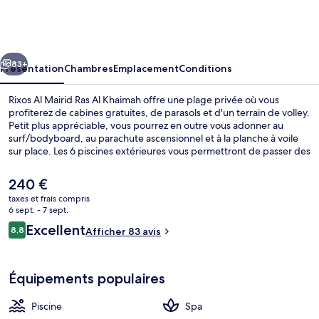
Al
Mairid
Ras
cédent
Suivant
Al
83+
Présentation
Chambres
Emplacement
Conditions
Khaimah
Rixos Al Mairid Ras Al Khaimah offre une plage privée où vous
profiterez de cabines gratuites, de parasols et d'un terrain de volley.
Petit plus appréciable, vous pourrez en outre vous adonner au
surf/bodyboard, au parachute ascensionnel et à la planche à voile
sur place. Les 6 piscines extérieures vous permettront de passer des
moments de détente, tandis que ceux souhaitant se faire
chouchouter pourront profiter des dépresso-massages, des soins
Le
240 €
du visage et des gommages corporels. Les options de restauration
prix
taxes et frais compris
comprennent 3 restaurants, tandis que les 3 bars de plage vous
actuel
6 sept. - 7 sept.
invitent à siroter des boissons rafraîchissantes. Cet hôtel de luxe
Extérieur
est
Avis
abrite en outre 3 bars/lounges, un club pour enfants (gratuit) et une
Excellent
8,8
Afficher 83 avis
de
8,8 sur 10
salle de fitness ouverte 24 h/24. Les autres voyageurs ne disent que
voyageurs
240 €.
du bien en ce qui concerne le personnel attentionné.
Équipements populaires
Piscine
Spa