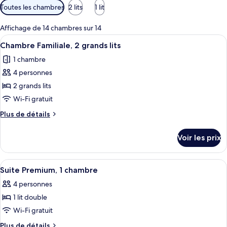
Filtres
Toutes les chambres
2 lits
1 lit
disponibles
pour
Affichage de 14 chambres sur 14
les
Afficher
Une chambre d’hôtel comprenant un lit
2
Chambre Familiale, 2 grands lits
chambres
toutes
1 chambre
les
4 personnes
photos
pour
2 grands lits
ce
Wi-Fi gratuit
type
Plus
Plus de détails
de
de
chambre :
détails
Voir les prix
sur
Chambre
le
Familiale,
type
Afficher
Une chambre d’hôtel avec un lit, une t
2
5
de
Suite Premium, 1 chambre
toutes
chambre
grands
4 personnes
Chambre
les
lits
Familiale,
1 lit double
photos
2
pour
Wi-Fi gratuit
grands
ce
lits
Plus
Plus de détails