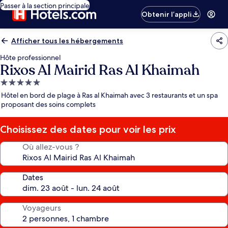
Passer à la section principale
Obtenir l’appli
Afficher tous les hébergements
Hôte professionnel
Rixos Al Mairid Ras Al Khaimah
Hébergement
5.0 étoiles
Hôtel en bord de plage à Ras al Khaimah avec 3 restaurants et un spa
proposant des soins complets
Choisissez des dates pour voir les prix
Où allez-vous ?
Dates
Voyageurs