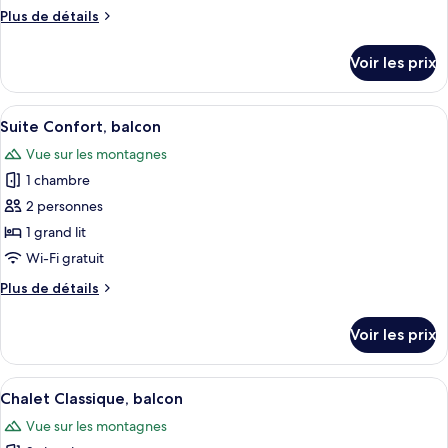
chambre :
Plus
Plus de détails
Suite
de
Deluxe,
détails
Voir les prix
balcon,
sur
le
vue
type
Afficher
Une yourte comprenant un lit, deux ch
montagne
6
de
Suite Confort, balcon
toutes
chambre
Vue sur les montagnes
Suite
les
Deluxe,
1 chambre
photos
balcon,
pour
2 personnes
vue
ce
montagne
1 grand lit
type
Wi-Fi gratuit
de
Plus
Plus de détails
chambre :
de
Suite
détails
Voir les prix
sur
Confort,
le
balcon
type
Afficher
Une cabane moderne dotée d’une grand
10
de
Chalet Classique, balcon
toutes
chambre
Vue sur les montagnes
Suite
les