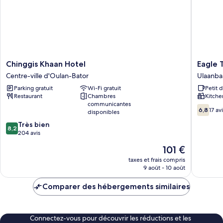
vue
montagne
Chinggis
Eagle
Chinggis Khaan Hotel
Eagle 
Khaan
Town
Centre-ville d'Oulan-Bator
Ulaanba
Hotel
Service
Parking gratuit
Wi-Fi gratuit
Petit 
Centre-
Apartme
Restaurant
Chambres
Kitche
ville
Ulaanba
communicantes
d'Oulan-
6.8
6,8
17 av
disponibles
Bator
sur
8.2
Très bien
10,
8,2
sur
204 avis
17 avis
10,
Le
101 €
Très
nouveau
bien,
taxes et frais compris
prix
9 août - 10 août
204 avis
est
de
Comparer des hébergements similaires
101 €
Connectez-vous pour découvrir les réductions et les