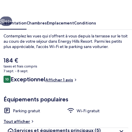
Resort
cédent
Suivant
40+
Présentation
Chambres
Emplacement
Conditions
Contemplez les vues qui s'offrent à vous depuis la terrasse sur le toit
au cours de votre séjour dans Energy Hills Resort. Parmi les petits
plus appréciable, l'accès Wi-Fi et le parking sans voiturier.
Le
184 €
prix
taxes et frais compris
actuel
7 sept. - 8 sept.
est
Avis
Exceptionnel
10
Afficher 1 avis
de
10 sur 10
voyageurs
Extérieur
184 €.
Équipements populaires
Parking gratuit
Wi-Fi gratuit
Tout afficher
Services et équipements principaux
(5)