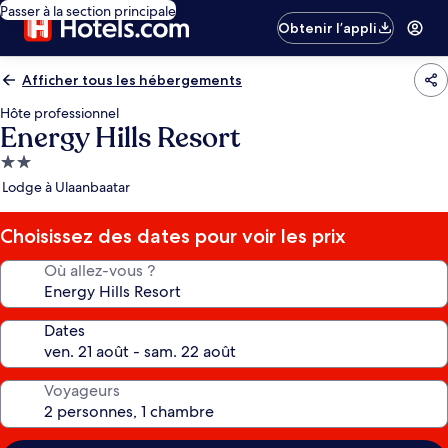
Passer à la section principale
Obtenir l’appli
Afficher tous les hébergements
Hôte professionnel
Energy Hills Resort
Hébergement
2.0 étoiles
Lodge à Ulaanbaatar
Choisissez des dates pour voir les prix
Où allez-vous ?
Dates
Voyageurs