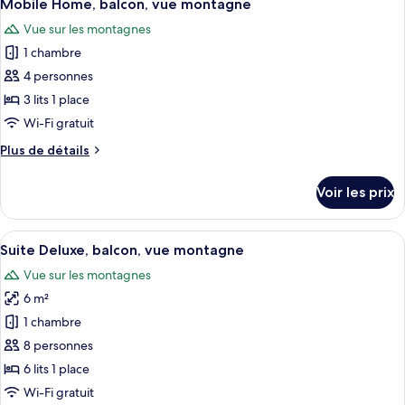
7
Mobile Home, balcon, vue montagne
chambres
toutes
Vue sur les montagnes
les
1 chambre
photos
pour
4 personnes
ce
3 lits 1 place
type
Wi-Fi gratuit
de
Plus
Plus de détails
chambre :
de
Mobile
détails
Voir les prix
sur
Home,
le
balcon,
type
Afficher
L’intérieur d’une yourte, avec une tab
vue
6
de
Suite Deluxe, balcon, vue montagne
toutes
montagne
chambre
Vue sur les montagnes
Mobile
les
Home,
6 m²
photos
balcon,
pour
1 chambre
vue
ce
montagne
8 personnes
type
6 lits 1 place
de
Wi-Fi gratuit