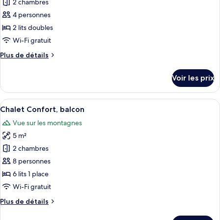
Confort,
2 chambres
photos
balcon
pour
4 personnes
ce
2 lits doubles
type
Wi-Fi gratuit
de
Plus
Plus de détails
chambre :
de
Chalet
détails
Voir les prix
sur
Classique,
le
balcon
type
Afficher
Une rangée de chalets modernes dotés 
10
de
Chalet Confort, balcon
toutes
chambre
Vue sur les montagnes
Chalet
les
Classique,
5 m²
photos
balcon
pour
2 chambres
ce
8 personnes
type
6 lits 1 place
de
Wi-Fi gratuit
chambre :
Plus
Plus de détails
Chalet
de
Confort,
détails