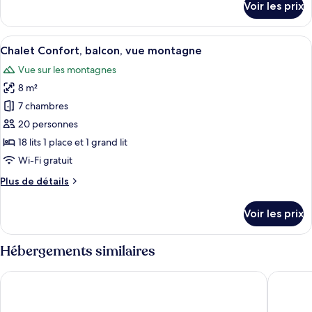
Voir les prix
balcon
sur
le
type
Afficher
Une rangée de chalets modernes dotés 
12
de
Chalet Confort, balcon, vue montagne
toutes
chambre
Vue sur les montagnes
Chalet
les
Confort,
8 m²
photos
balcon
pour
7 chambres
ce
20 personnes
type
18 lits 1 place et 1 grand lit
de
Wi-Fi gratuit
chambre :
Plus
Plus de détails
Chalet
de
Confort,
détails
Voir les prix
balcon,
sur
le
vue
type
Hébergements similaires
montagne
de
chambre
Chinggis Khaan Hotel
Eagle To
Chalet
Confort,
balcon,