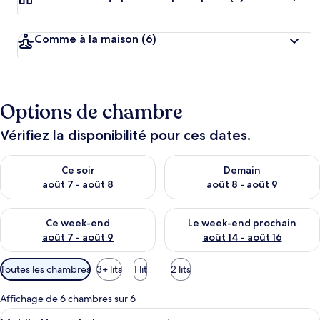
Comme à la maison
(6)
Options de chambre
Vérifiez la disponibilité pour ces dates.
Vérifier la disponibilité pour ce soir août 7 - août 8
Vérifier la disponibilité pour 
Ce soir
Demain
août 7 - août 8
août 8 - août 9
Vérifier la disponibilité pour ce week-end août 7 - août 9
Vérifier la disponibilité pour 
Ce week-end
Le week-end prochain
août 7 - août 9
août 14 - août 16
Filtres
Toutes les chambres
3+ lits
1 lit
2 lits
disponibles
pour
Affichage de 6 chambres sur 6
les
Afficher
Une yourte traditionnelle avec deux lit