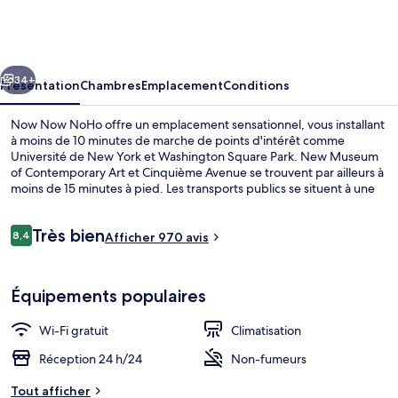
Now
NoHo
cédent
Suivant
34+
Présentation
Chambres
Emplacement
Conditions
Now Now NoHo offre un emplacement sensationnel, vous installant
à moins de 10 minutes de marche de points d'intérêt comme
Université de New York et Washington Square Park. New Museum
of Contemporary Art et Cinquième Avenue se trouvent par ailleurs à
moins de 15 minutes à pied. Les transports publics se situent à une
courte distance à pied : Station de métro Bleecker Street est à 3 min
et Station de métro Second Avenue, à 4 min.
Avis
Très bien
8,4
Afficher 970 avis
8,4 sur 10
voyageurs
Hall
Équipements populaires
Wi-Fi gratuit
Climatisation
Réception 24 h/24
Non-fumeurs
Tout afficher