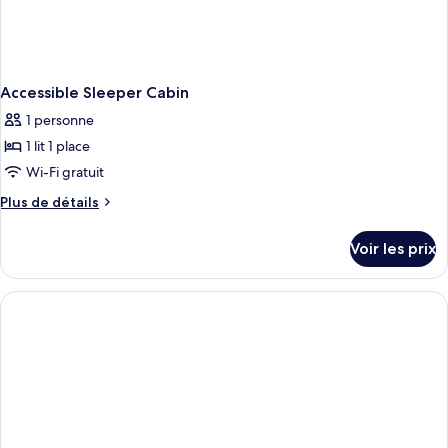
Accessible Sleeper Cabin
1 personne
1 lit 1 place
Wi-Fi gratuit
Plus
Plus de détails
de
détails
Voir les prix
sur
le
type
de
chambre
Accessible
Sleeper
Cabin