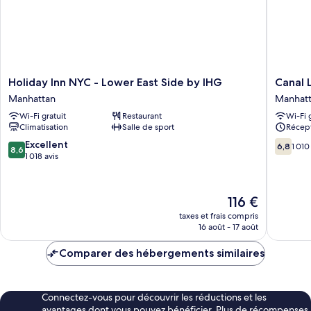
Cabin
Holiday
Canal
Holiday Inn NYC - Lower East Side by IHG
Canal 
Inn
Loft
Manhattan
Manhat
NYC
Hotel
Wi-Fi gratuit
Restaurant
Wi-Fi 
-
Manhatt
Climatisation
Salle de sport
Récept
Lower
East
8.6
6.8
Excellent
6,8
1 010
8,6
Side
sur
sur
1 018 avis
by
10,
10,
IHG
Excellent,
1 010 avi
Manhattan
1 018 avis
Le
116 €
nouveau
taxes et frais compris
prix
16 août - 17 août
est
de
Comparer des hébergements similaires
116 €
Connectez-vous pour découvrir les réductions et les
avantages dont vous pouvez bénéficier. Plus de récompenses