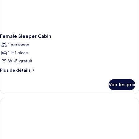
Female Sleeper Cabin
1 personne
1 lit 1 place
Wi-Fi gratuit
Plus
Plus de détails
de
détails
Voir les prix
sur
le
type
de
chambre
Female
Sleeper
Cabin