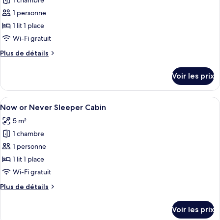
1 chambre
Women
les
+
1 personne
photos
Sleeper
pour
1 lit 1 place
Cabin
ce
Wi-Fi gratuit
type
Plus
Plus de détails
de
de
chambre :
détails
Voir les prix
sur
ADA
le
Sleeper
type
Afficher
Une chambre à coucher avec un lit, une
Cabin
13
de
Now or Never Sleeper Cabin
toutes
chambre
5 m²
ADA
les
Sleeper
1 chambre
photos
Cabin
pour
1 personne
ce
1 lit 1 place
type
Wi-Fi gratuit
de
Plus
Plus de détails
chambre :
de
Now
détails
Voir les prix
sur
or