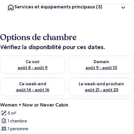
Services et équipements principaux
(3)
Options de chambre
Vérifiez la disponibilité pour ces dates.
Vérifier la disponibilité pour ce soir août 8 - août 9
Vérifier la disponibilité pour 
Ce soir
Demain
août 8 - août 9
août 9 - août 10
Vérifier la disponibilité pour ce week-end août 14 - août 16
Vérifier la disponibilité pour
Ce week-end
Le week-end prochain
août 14 - août 16
août 21 - août 23
Afficher
Une chambre d’hôtel avec un lit, une t
11
Women + Now or Never Cabin
toutes
5 m²
les
1 chambre
photos
pour
1 personne