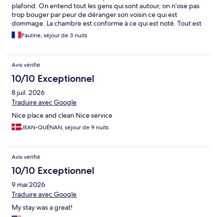
plafond. On entend tout les gens qui sont autour, on n’ose pas
trop bouger par peur de déranger son voisin ce qui est
dommage. La chambre est conforme à ce qui est noté. Tout est
payant en plus de séjour si vous avez besoin, même les casiers
Pauline, séjour de 3 nuits
pour déposer son sac le temps de partir pour l’aéroport. Pour le
prix de la chambre ça pourrait être « offert ». Malgré tout très
bien situé!
Avis vérifié
10/10 Exceptionnel
8 juil. 2026
Traduire avec Google
Nice place and clean Nice service
JEAN-QUÉNAN, séjour de 9 nuits
Avis vérifié
10/10 Exceptionnel
9 mai 2026
Traduire avec Google
My stay was a great!