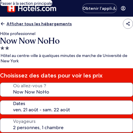
Passer à la section principale
Obtenir l’appli
Afficher tous les hébergements
Hôte professionnel
Now Now NoHo
Hébergement
2.0 étoiles
Hôtel au centre-ville à quelques minutes de marche de Université de
New York
Choisissez des dates pour voir les prix
Où allez-vous ?
Dates
Voyageurs