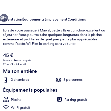
Stellar
Stays
cédent
Suivant
9+
Présentation
Équipements
Emplacement
Conditions
Lors de votre passage à Mawal, cette villa est un choix excellent où
séjourner. Vous pourrez faire quelques longueurs dans la piscine
extérieure et profiterez de quelques petits plus appréciables
comme l'accès Wi-Fi et le parking sans voiturier.
Le
45 €
prix
taxes et frais compris
actuel
23 août - 24 août
est
Maison entière
Coin séjour
de
45 €.
3 chambres
8 personnes
Équipements populaires
Piscine
Parking gratuit
Wi-Fi gratuit