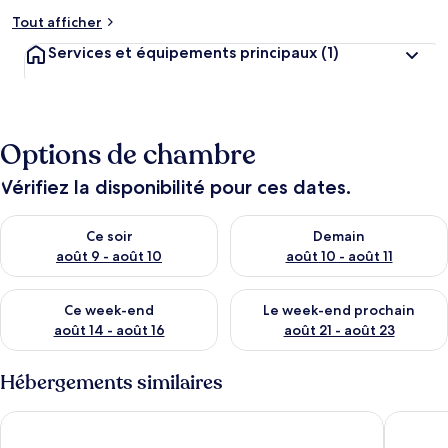
Tout afficher
Services et équipements principaux
(1)
Options de chambre
Vérifiez la disponibilité pour ces dates.
Vérifier la disponibilité pour ce soir août 9 - août 10
Vérifier la disponibilité pour 
Ce soir
Demain
août 9 - août 10
août 10 - août 11
Vérifier la disponibilité pour ce week-end août 14 - août 16
Vérifier la disponibilité pour
Ce week-end
Le week-end prochain
août 14 - août 16
août 21 - août 23
Hébergements similaires
Meritas Countryside Resort - Lonavala
Oakhaven