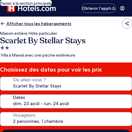
Passer à la section principale
Obtenir l’appli
Afficher tous les hébergements
Maison entière
·
Hôte particulier
Scarlet By Stellar Stays
Hébergement
2.0 étoiles
Villa à Mawal avec une piscine extérieure
Choisissez des dates pour voir les prix
Où allez-vous ?
Dates
Voyageurs