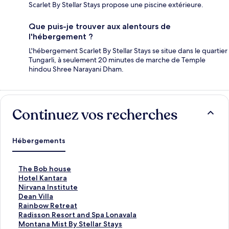
Scarlet By Stellar Stays propose une piscine extérieure.
Que puis-je trouver aux alentours de
l'hébergement ?
L'hébergement Scarlet By Stellar Stays se situe dans le quartier
Tungarli, à seulement 20 minutes de marche de Temple
hindou Shree Narayani Dham.
Continuez vos recherches
Hébergements
L
The Bob house
i
L
Hotel Kantara
e
i
L
Nirvana Institute
n
e
i
L
Dean Villa
o
n
e
i
L
Rainbow Retreat
u
o
n
e
i
L
Radisson Resort and Spa Lonavala
v
u
o
n
e
i
L
Montana Mist By Stellar Stays