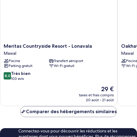
Meritas
Oakhav
Meritas Countryside Resort - Lonavala
Oakhav
Countryside
4
Mawal
Mawal
Resort
BHK
Piscine
Transfert aéroport
Piscin
-
With
Parking gratuit
Wi-Fi gratuit
Wi-Fi 
Lonavala
Pvt
Mawal
Pool
8.0
Très bien
8,0
By
sur
103 avis
Stellar
10,
Le
29 €
Stays
Très
nouveau
Mawal
bien,
taxes et frais compris
prix
20 août - 21 août
103 avis
est
de
Comparer des hébergements similaires
29 €
Connectez-vous pour découvrir les réductions et les
avantages dont vous pouvez bénéficier. Plus de récompenses