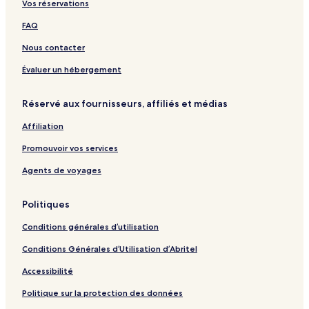
Vos réservations
k
h
i
e
t
e
,
e
l
s
-
y
FAQ
L
F
y
o
T
b
o
e
,
r
h
o
Nous contacter
n
r
C
t
e
a
a
n
o
W
r
Évaluer un hébergement
v
u
e
d
a
p
l
H
Réservé aux fournisseurs, affiliés et médias
l
l
l
o
a
e
n
t
Affiliation
a
e
e
n
s
l
Promouvoir vos services
d
s
s
G
R
Agents de voyages
r
e
o
t
Politiques
u
r
p
e
Conditions générales d’utilisation
s
a
t
Conditions Générales d’Utilisation d’Abritel
Accessibilité
Politique sur la protection des données