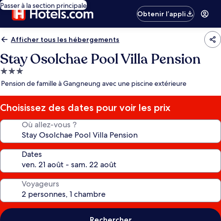
Passer à la section principale
Obtenir l’appli
Afficher tous les hébergements
Stay Osolchae Pool Villa Pension
Hébergement
3.0 étoiles
Pension de famille à Gangneung avec une piscine extérieure
Choisissez des dates pour voir les prix
Où allez-vous ?
Dates
Voyageurs
Rechercher