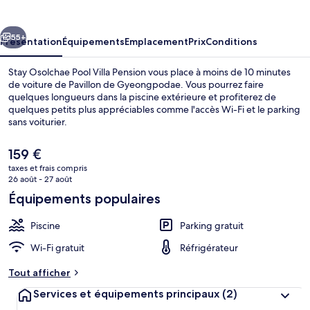
Pool
Villa
cédent
Suivant
Pension
55+
Présentation
Équipements
Emplacement
Prix
Conditions
Stay Osolchae Pool Villa Pension vous place à moins de 10 minutes
de voiture de Pavillon de Gyeongpodae. Vous pourrez faire
quelques longueurs dans la piscine extérieure et profiterez de
quelques petits plus appréciables comme l'accès Wi-Fi et le parking
sans voiturier.
Le
159 €
prix
taxes et frais compris
actuel
26 août - 27 août
Chambre, 2 chambres (Stay dokche CHA
est
Équipements populaires
de
159 €.
Piscine
Parking gratuit
Wi-Fi gratuit
Réfrigérateur
Tout afficher
Services et équipements principaux
(2)