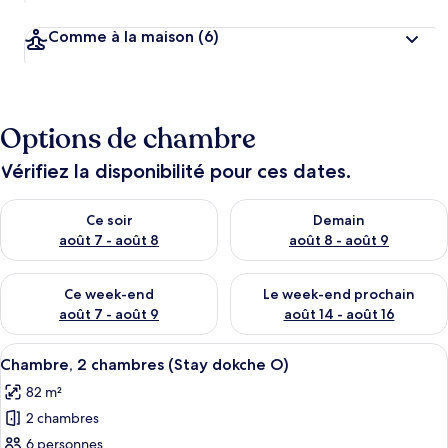
Comme à la maison
(6)
Options de chambre
Vérifiez la disponibilité pour ces dates.
Vérifier la disponibilité pour ce soir août 7 - août 8
Vérifier la disponibilité pour 
Ce soir
Demain
août 7 - août 8
août 8 - août 9
Vérifier la disponibilité pour ce week-end août 7 - août 9
Vérifier la disponibilité pour 
Ce week-end
Le week-end prochain
août 7 - août 9
août 14 - août 16
Afficher
Une cuisine moderne avec des meubles 
19
Chambre, 2 chambres (Stay dokche O)
toutes
82 m²
les
2 chambres
photos
pour
6 personnes