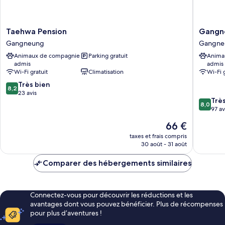
Allowed))
Taehwa
Gangne
Taehwa Pension
Gangne
Pension
Pension
Gangneung
Gangne
Gangneung
Sea
Animaux de compagnie
Parking gratuit
Anima
and
admis
admis
-
Wi-Fi gratuit
Climatisation
Wi-Fi 
Pet
8.2
Très bien
Friendly
8,2
sur
23 avis
Gangne
8.0
Trè
10,
8,0
sur
97 av
Très
10,
bien,
Le
66 €
Très
23 avis
nouveau
bien,
taxes et frais compris
prix
30 août - 31 août
97 avis
est
de
Comparer des hébergements similaires
66 €
Connectez-vous pour découvrir les réductions et les
avantages dont vous pouvez bénéficier. Plus de récompenses
pour plus d’aventures !