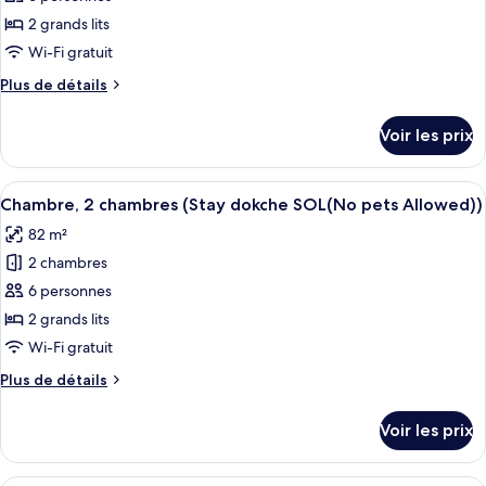
ce
2 grands lits
type
Wi-Fi gratuit
de
Plus
Plus de détails
chambre :
de
Chambre,
détails
Voir les prix
sur
2
le
chambres
type
Afficher
Une cuisine moderne avec des meubles 
(Stay
17
de
Chambre, 2 chambres (Stay dokche SOL(No pets Allowed))
toutes
dokche
chambre
82 m²
Chambre,
les
O)
2
2 chambres
photos
chambres
pour
6 personnes
(Stay
ce
dokche
2 grands lits
O)
type
Wi-Fi gratuit
de
Plus
Plus de détails
chambre :
de
Chambre,
détails
Voir les prix
sur
2
le
chambres
type
Une cuisine moderne avec des meubles 