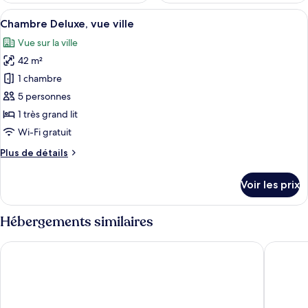
Afficher
Une chambre d’hôtel moderne dotée d’un
17
Chambre Deluxe, vue ville
toutes
Vue sur la ville
les
42 m²
photos
pour
1 chambre
ce
5 personnes
type
1 très grand lit
de
Wi-Fi gratuit
chambre :
Plus
Plus de détails
Chambre
de
Deluxe,
détails
Voir les prix
vue
sur
le
ville
type
Hébergements similaires
de
chambre
Hotel Emperor Paradise
Hotel Si
Chambre
Deluxe,
vue
ville