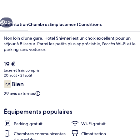
cédent
Suivant
22+
Présentation
Chambres
Emplacement
Conditions
Non loin d'une gare, Hotel Shivneri est un choix excellent pour un
séjour à Bilaspur. Parmi les petits plus appréciable, l'accès Wi-Fi et le
parking sans voiturier.
Le
19 €
prix
taxes et frais compris
actuel
20 août - 21 août
est
Avis
Bien
7,8
de
7,8 sur 10
voyageurs
Chambre Deluxe, vue ville | Équipeme
19 €.
29 avis externes
Équipements populaires
Parking gratuit
Wi-Fi gratuit
Chambres communicantes
Climatisation
disponibles