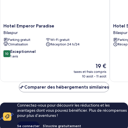
Hotel
Hotel
Hotel Emperor Paradise
Hotel 
Emperor
Silver
Bilaspur
Bilaspur
Paradise
Oak
Parking gratuit
Wi-Fi gratuit
Parkin
Bilaspur
Bilaspur
Climatisation
Réception 24 h/24
Récept
10.0
Exceptionnel
10
sur
1 avis
10,
Le
19 €
Exceptionnel,
nouveau
1 avis
taxes et frais compris
prix
10 août - 11 août
est
de
Comparer des hébergements similaires
19 €
Connectez-vous pour découvrir les réductions et les
avantages dont vous pouvez bénéficier. Plus de récompenses
pour plus d’aventures !
Se connecter
S’inscrire gratuitement