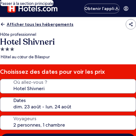
Passer à la section principale
Obtenir l’appli
Afficher tous les hébergements
Hôte professionnel
Hotel Shivneri
Hébergement
3.0 étoiles
Hôtel au cœur de Bilaspur
Choisissez des dates pour voir les prix
Où allez-vous ?
Dates
Voyageurs