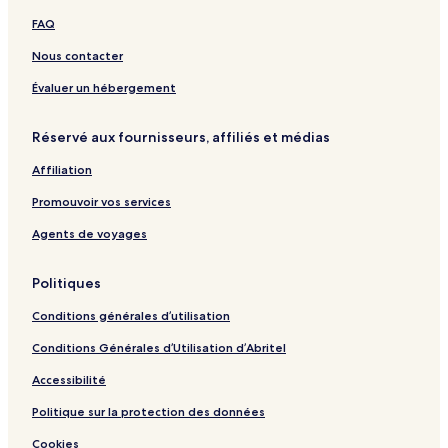
p
i
n
FAQ
u
S
-
r
a
B
Nous contacter
i
i
A
l
Évaluer un hébergement
m
a
r
s
Réservé aux fournisseurs, affiliés et médias
i
p
t
u
Affiliation
r
Promouvoir vos services
Agents de voyages
Politiques
Conditions générales d’utilisation
Conditions Générales d’Utilisation d’Abritel
Accessibilité
Politique sur la protection des données
Cookies