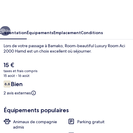
beautiful
Luxury
Room
cédent
Suivant
Aci
13+
Présentation
Équipements
Emplacement
Conditions
2000
Lors de votre passage à Bamako, Room-beautiful Luxury Room Aci
Hamd
2000 Hamd est un choix excellent où séjourner.
Le
15 €
prix
taxes et frais compris
actuel
15 août - 16 août
est
Avis
Bien
6,6
de
6,6 sur 10
voyageurs
15 €.
2 avis externes
Chambre, 1 chambre, fumeurs, patio | 
Équipements populaires
Animaux de compagnie
Parking gratuit
admis