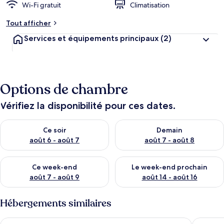
Wi-Fi gratuit
Climatisation
Tout afficher
Services et équipements principaux
(2)
Options de chambre
Vérifiez la disponibilité pour ces dates.
Vérifier la disponibilité pour ce soir août 6 - août 7
Vérifier la disponibilité pour 
Ce soir
Demain
août 6 - août 7
août 7 - août 8
Vérifier la disponibilité pour ce week-end août 7 - août 9
Vérifier la disponibilité pour 
Ce week-end
Le week-end prochain
août 7 - août 9
août 14 - août 16
Hébergements similaires
Dunia Hôtel Bamako ACI 2000
Au Bord 