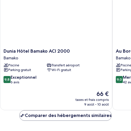
Dunia
Au
Dunia Hôtel Bamako ACI 2000
Au Bor
Hôtel
Bord
Bamako
Bamako
Bamako
De
Piscine
Transfert aéroport
Piscin
ACI
L'Eau
Parking gratuit
Wi-Fi gratuit
Parkin
2000
Bamako
Bamako
9.8
9.0
Exceptionnel
Mer
9,8
9,0
sur
sur
6 avis
42 av
10,
10,
Exceptionnel,
Le
Merveill
66 €
6 avis
nouveau
42 avis
taxes et frais compris
prix
9 août - 10 août
est
de
Comparer des hébergements similaires
66 €