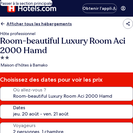
Passer à la section principale
Obtenir l’appli
Afficher tous les hébergements
Hôte professionnel
Room-beautiful Luxury Room Aci
2000 Hamd
Hébergement
2.0 étoiles
Maison d'hôtes à Bamako
Choisissez des dates pour voir les prix
Où allez-vous ?
Dates
Voyageurs