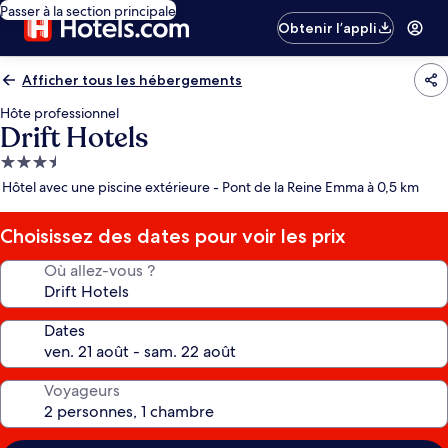
Passer à la section principale
Obtenir l’appli
Afficher tous les hébergements
Hôte professionnel
Drift Hotels
Hébergement
3.5 étoiles
Hôtel avec une piscine extérieure - Pont de la Reine Emma à 0,5 km
Choisissez des dates pour voir les prix
Où allez-vous ?
Dates
Voyageurs