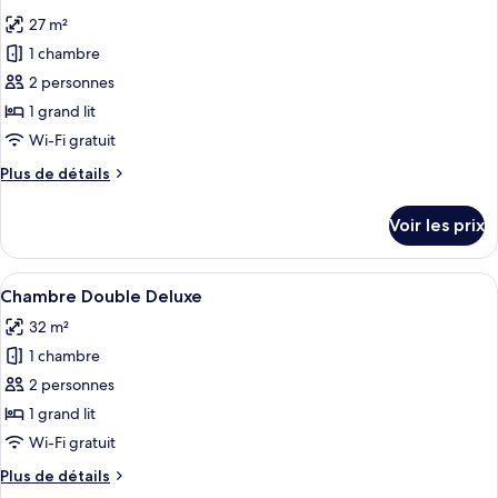
toutes
chambre
27 m²
Chambre
les
Double
1 chambre
photos
Exclusive
pour
2 personnes
ce
1 grand lit
type
Wi-Fi gratuit
de
Plus
Plus de détails
chambre :
de
Chambre
détails
Voir les prix
sur
Double
le
Élite
type
Afficher
Une chambre à coucher avec un lit, un
12
de
Chambre Double Deluxe
toutes
chambre
32 m²
Chambre
les
Double
1 chambre
photos
Élite
pour
2 personnes
ce
1 grand lit
type
Wi-Fi gratuit
de
Plus
Plus de détails
chambre :
de