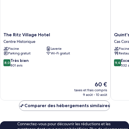
The
Quint's
The Ritz Village Hotel
Quint's
Ritz
Traveler
Centre Historique
Cas Cor
Village
Inn
Piscine
Laverie
Piscin
Hotel
Cas
Parking gratuit
Wi-Fi gratuit
Restau
Centre
Cora
Historique
8.0
9.4
Très bien
Exc
8,0
9,4
sur
sur
801 avis
532 a
10,
10,
Très
Exceptio
bien,
532 avis
Le
60 €
801 avis
nouveau
taxes et frais compris
prix
9 août - 10 août
est
de
Comparer des hébergements similaires
60 €
Connectez-vous pour découvrir les réductions et les
avantages dont vous pouvez bénéficier. Plus de récompenses