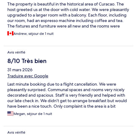
The property is beautiful in the historical area of Curacao. The
host greeted us at the door with cold water. We were pleasantly
upgraded to a larger room with a balcony. Each floor, including
our room, had an espresso machine including coffee and tea.
The fixtures and furniture were all new and the rooms were
spotless; lots of interesting vintage decorations. The property is
Andrew, séjour de 1 nuit
a short walk (10 mins) to Puna/swing bridge; there are plenty of
restaurants on both sides of the water. Would highly
recommend others to stay.
Avis vérifié
8/10 Très bien
31 mars 2026
Traduire avec Google
Last minute booking due to a flight cancellation. We were
pleasantly surprised. Communal spaces and rooms very nicely
decorated and spacious. Staff is very friendly and helped with
our late check in. We didn’t get to arrange breakfast but would
have been a nice touch. Only complaint is the area is a bit
sketchy if checking in at night.
Megan, séjour de 1 nuit
Avis vérifié