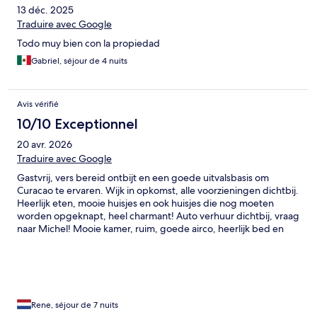
13 déc. 2025
Traduire avec Google
Todo muy bien con la propiedad
Gabriel, séjour de 4 nuits
Avis vérifié
10/10 Exceptionnel
20 avr. 2026
Traduire avec Google
Gastvrij, vers bereid ontbijt en een goede uitvalsbasis om
Curacao te ervaren. Wijk in opkomst, alle voorzieningen dichtbij.
Heerlijk eten, mooie huisjes en ook huisjes die nog moeten
worden opgeknapt, heel charmant! Auto verhuur dichtbij, vraag
naar Michel! Mooie kamer, ruim, goede airco, heerlijk bed en
mooie gezamenlijke ruimtes waar je zelf kunt koken in de
keuken. Al met al een top ervaring in Drift hotels!
Rene, séjour de 7 nuits