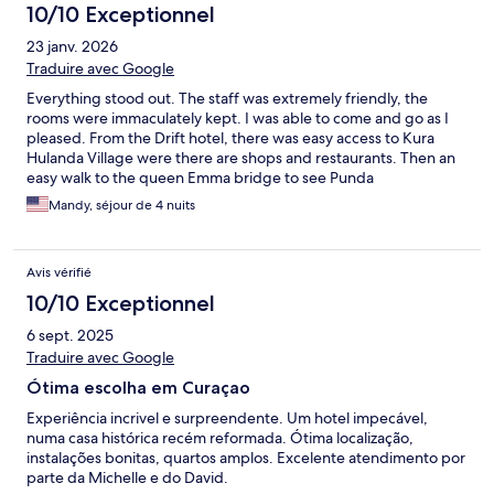
10/10 Exceptionnel
23 janv. 2026
Traduire avec Google
Everything stood out. The staff was extremely friendly, the
rooms were immaculately kept. I was able to come and go as I
pleased. From the Drift hotel, there was easy access to Kura
Hulanda Village were there are shops and restaurants. Then an
easy walk to the queen Emma bridge to see Punda
Mandy, séjour de 4 nuits
Avis vérifié
10/10 Exceptionnel
6 sept. 2025
Traduire avec Google
Ótima escolha em Curaçao
Experiência incrivel e surpreendente. Um hotel impecável,
numa casa histórica recém reformada. Ótima localização,
instalações bonitas, quartos amplos. Excelente atendimento por
parte da Michelle e do David.