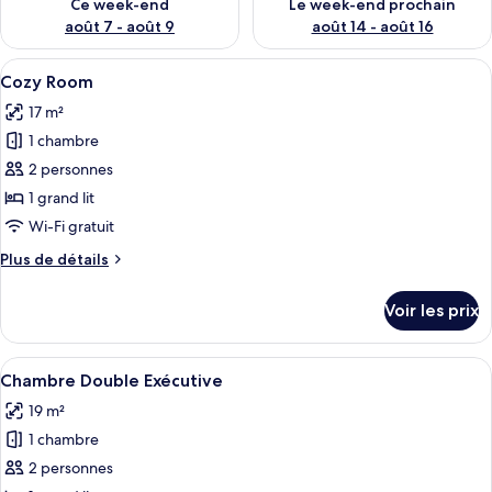
Ce week-end
Le week-end prochain
août 7 - août 9
août 14 - août 16
Afficher
Une chambre à coucher avec un lit, un
9
Cozy Room
toutes
17 m²
les
1 chambre
photos
pour
2 personnes
ce
1 grand lit
type
Wi-Fi gratuit
de
Plus
Plus de détails
chambre :
de
Cozy
détails
Voir les prix
sur
Room
le
type
Afficher
Une chambre à coucher comprenant un l
8
de
Chambre Double Exécutive
toutes
chambre
19 m²
Cozy
les
Room
1 chambre
photos
pour
2 personnes