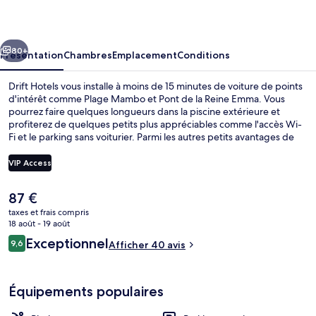
cédent
Suivant
80+
Présentation
Chambres
Emplacement
Conditions
Drift Hotels vous installe à moins de 15 minutes de voiture de points
d'intérêt comme Plage Mambo et Pont de la Reine Emma. Vous
pourrez faire quelques longueurs dans la piscine extérieure et
profiterez de quelques petits plus appréciables comme l'accès Wi-
Fi et le parking sans voiturier. Parmi les autres petits avantages de
cet hébergement figurent une terrasse et un jardin.
VIP Access
Le
87 €
Aire de pique-nique/barbecue
prix
taxes et frais compris
actuel
18 août - 19 août
est
Avis
Exceptionnel
9,6
Afficher 40 avis
de
9,6 sur 10
voyageurs
87 €.
Équipements populaires