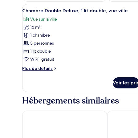
Afficher
Une chambre d’hôtel avec trois 
4
Chambre Double Deluxe, 1 lit double, vue ville
toutes
Vue sur la ville
les
16 m²
photos
pour
1 chambre
ce
3 personnes
type
1 lit double
de
Wi-Fi gratuit
chambre :
Plus
Plus de détails
Chambre
de
Double
détails
Voir les pri
Deluxe,
sur
le
1
type
Hébergements similaires
lit
de
double,
chambre
Chambre
vue
Welcomhotel By ITC Hotels Prayagraj
GANGA RIVE
Double
ville
Deluxe,
1
lit