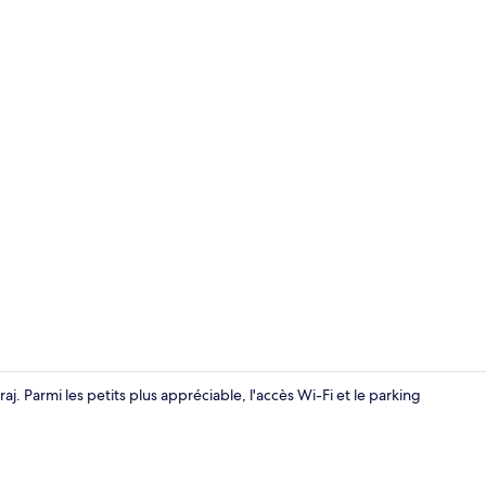
Chambre Doub
j. Parmi les petits plus appréciable, l'accès Wi-Fi et le parking
Chambre Doub