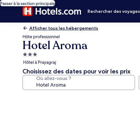
Passer à la section principale
Rechercher des voyage
Afficher tous les hébergements
Hôte professionnel
Hotel Aroma
Hébergement
3.0 étoiles
Hôtel à Prayagraj
Choisissez des dates pour voir les prix
Où allez-vous ?
Galerie
photos
de
l’hébergement
Hotel