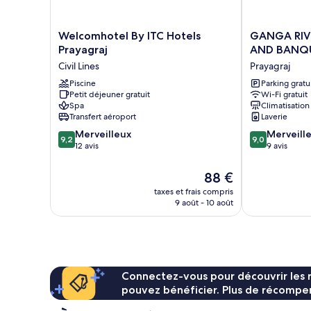
double,
vue
ville
Welcomhotel
GANGA
Welcomhotel By ITC Hotels
GANGA RI
By
RIVERFRONT
Prayagraj
AND BANQ
ITC
ROOMS
Civil Lines
Prayagraj
Hotels
AND
Prayagraj
Piscine
BANQUET
Parking gratu
Petit déjeuner gratuit
Wi-Fi gratuit
Civil
Prayagraj
Spa
Climatisation
Lines
Transfert aéroport
Laverie
9.2
9.0
Merveilleux
Merveill
9,2
9,0
sur
sur
12 avis
9 avis
10,
10,
Merveilleux,
Merveilleux,
Le
88 €
12 avis
9 avis
nouveau
taxes et frais compris
prix
9 août - 10 août
est
de
88 €
Connectez-vous pour découvrir les 
pouvez bénéficier. Plus de récompen