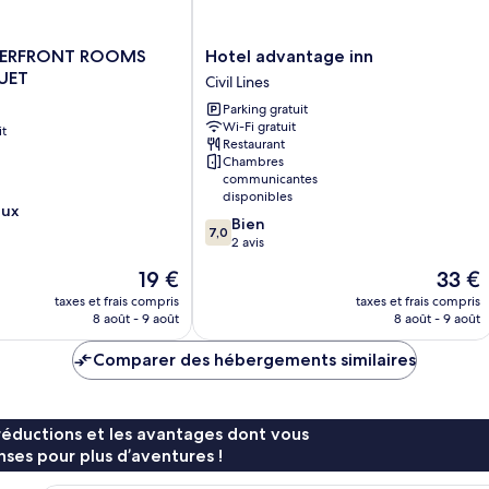
Hotel
VERFRONT ROOMS
Hotel advantage inn
advantage
UET
Civil Lines
inn
Parking gratuit
Civil
Wi-Fi gratuit
it
Lines
Restaurant
Chambres
communicantes
disponibles
eux
7.0
Bien
7,0
sur
2 avis
10,
Le
Le
19 €
33 €
Bien,
nouveau
nouvea
2 avis
taxes et frais compris
taxes et frais compris
prix
prix
8 août - 9 août
8 août - 9 août
est
est
de
de
Comparer des hébergements similaires
19 €
33 €
réductions et les avantages dont vous
ses pour plus d’aventures !