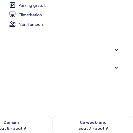
Parking gratuit
Climatisation
Non-fumeurs
sponibilité pour demain août 8 - août 9
Vérifier la disponibilité pour ce week
Demain
Ce week-end
oût 8 - août 9
août 7 - août 9