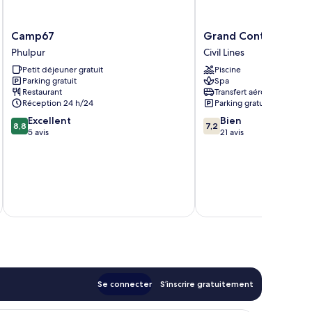
Camp67
Grand
Camp67
Grand Continental 
Phulpur
Continental
Phulpur
Civil Lines
Hotel
Petit déjeuner gratuit
Piscine
Civil
Parking gratuit
Spa
Lines
Restaurant
Transfert aéroport
Réception 24 h/24
Parking gratuit
8.8
7.2
Excellent
Bien
8,8
7,2
sur
sur
5 avis
21 avis
10,
10,
Excellent,
Bien,
5 avis
21 avis
u
tax
Se connecter
S’inscrire gratuitement