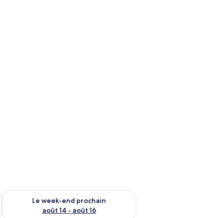
-end août 7 - août 9
Vérifier la disponibilité pour le week-end prochain août 14 - a
Le week-end prochain
août 14 - août 16