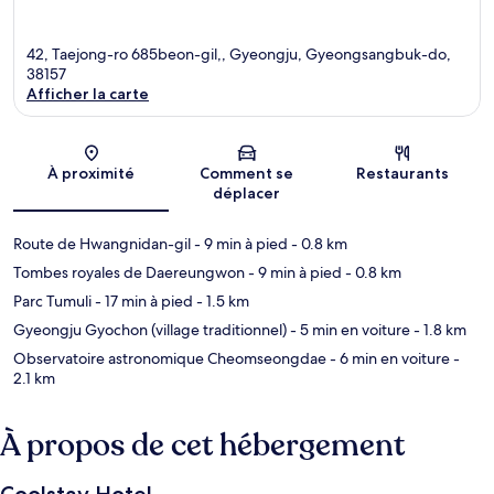
42, Taejong-ro 685beon-gil,, Gyeongju, Gyeongsangbuk-do,
38157
Afficher la carte
Carte
À proximité
Comment se
Restaurants
déplacer
Route de Hwangnidan-gil
- 9 min à pied
- 0.8 km
Tombes royales de Daereungwon
- 9 min à pied
- 0.8 km
Parc Tumuli
- 17 min à pied
- 1.5 km
Gyeongju Gyochon (village traditionnel)
- 5 min en voiture
- 1.8 km
Observatoire astronomique Cheomseongdae
- 6 min en voiture
-
2.1 km
À propos de cet hébergement