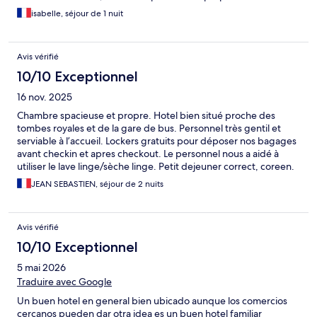
isabelle, séjour de 1 nuit
Avis vérifié
10/10 Exceptionnel
16 nov. 2025
Chambre spacieuse et propre. Hotel bien situé proche des
tombes royales et de la gare de bus. Personnel très gentil et
serviable à l’accueil. Lockers gratuits pour déposer nos bagages
avant checkin et apres checkout. Le personnel nous a aidé à
utiliser le lave linge/sèche linge. Petit dejeuner correct, coreen.
Qualité Prix dans l ensemble très bien.
JEAN SEBASTIEN, séjour de 2 nuits
Avis vérifié
10/10 Exceptionnel
5 mai 2026
Traduire avec Google
Un buen hotel en general bien ubicado aunque los comercios
cercanos pueden dar otra idea es un buen hotel familiar