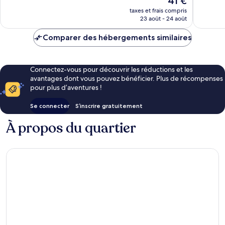
41 €
Merveilleux,
1 001 avi
nouveau
98 avis
taxes et frais compris
prix
23 août - 24 août
est
de
Comparer des hébergements similaires
41 €
Connectez-vous pour découvrir les réductions et les
avantages dont vous pouvez bénéficier. Plus de récompenses
pour plus d’aventures !
Se connecter
S’inscrire gratuitement
À propos du quartier