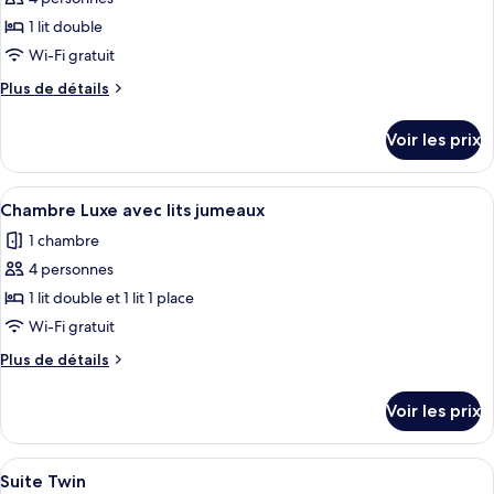
photos
pour
1 lit double
ce
Wi-Fi gratuit
type
Plus
Plus de détails
de
de
chambre :
détails
Voir les prix
sur
Chambre
le
Premium
type
Afficher
Une chambre d’hôtel moderne dotée d’un
9
de
Chambre Luxe avec lits jumeaux
toutes
chambre
1 chambre
Chambre
les
Premium
4 personnes
photos
pour
1 lit double et 1 lit 1 place
ce
Wi-Fi gratuit
type
Plus
Plus de détails
de
de
chambre :
détails
Voir les prix
sur
Chambre
le
Luxe
type
Afficher
Une chambre d’hôtel avec deux lits, un
avec
10
de
Suite Twin