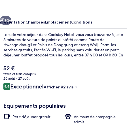
cédent
Suivant
92+
Présentation
Chambres
Emplacement
Conditions
Lors de votre séjour dans Coolstay Hotel, vous vous trouverez à juste
5 minutes de voiture de points d'intérêt comme Route de
Hwangnidan-gil et Palais de Donggung et étang Wolji. Parmi les
services gratuits, l'accès Wi-Fi, le parking sans voiturier et un petit
déjeuner ibuffet proposé tous les jours, entre 07 h 00 et 09 h 30. En
voiture depuis l'hébergement, vous aurez également vite rejoint
des sites comme Gyeongju Gyochon (village traditionnel) et Lac de
Le
52 €
Bomun.
prix
taxes et frais compris
actuel
26 août - 27 août
Standard | Chambres insonorisées, Wi-F
est
Avis
Exceptionnel
9,4
Afficher 92 avis
de
9,4 sur 10
voyageurs
52 €.
Équipements populaires
Petit déjeuner gratuit
Animaux de compagnie
admis