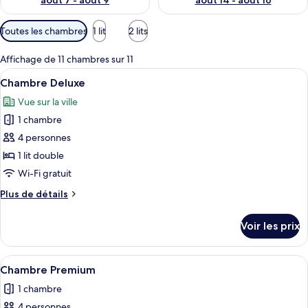
août 7 - août 9
août 14 - août 16
Filtres
Toutes les chambres
1 lit
2 lits
disponibles
pour
Affichage de 11 chambres sur 11
les
Afficher
Un lit bien fait, avec du linge de lit
11
Chambre Deluxe
chambres
toutes
Vue sur la ville
les
1 chambre
photos
pour
4 personnes
ce
1 lit double
type
Wi-Fi gratuit
de
Plus
Plus de détails
chambre :
de
Chambre
détails
Voir les prix
sur
Deluxe
le
type
Afficher
Une chambre d’hôtel moderne équipée d’
10
de
Chambre Premium
toutes
chambre
1 chambre
Chambre
les
Deluxe
4 personnes