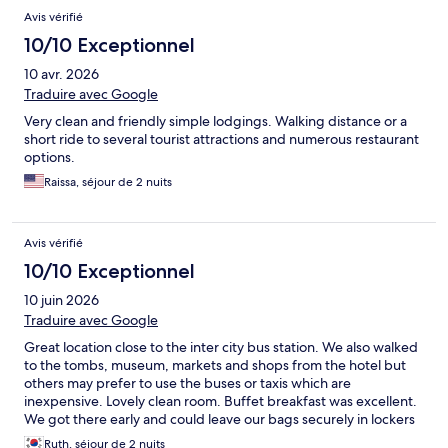
Avis vérifié
10/10 Exceptionnel
10 avr. 2026
Traduire avec Google
Very clean and friendly simple lodgings. Walking distance or a
short ride to several tourist attractions and numerous restaurant
options.
Raissa, séjour de 2 nuits
Avis vérifié
10/10 Exceptionnel
10 juin 2026
Traduire avec Google
Great location close to the inter city bus station. We also walked
to the tombs, museum, markets and shops from the hotel but
others may prefer to use the buses or taxis which are
inexpensive. Lovely clean room. Buffet breakfast was excellent.
We got there early and could leave our bags securely in lockers
until check in. Would definitely stay here again.
Ruth, séjour de 2 nuits