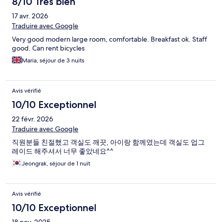
8/10 Très bien
17 avr. 2026
Traduire avec Google
Very good modern large room, comfortable. Breakfast ok. Staff
good. Can rent bicycles
Maria, séjour de 3 nuits
Avis vérifié
10/10 Exceptionnel
22 févr. 2026
Traduire avec Google
직원분들 친절했고 객실도 깨끗, 아이랑 함께였는데 객실도 업그
레이드 해주셔서 너무 좋았네요^^
Jeongrak, séjour de 1 nuit
Avis vérifié
10/10 Exceptionnel