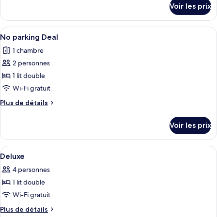
chambre :
détails
Voir les prix
sur
Standard
le
type
Afficher
Une chambre d’hôtel avec un lit, une cl
1
de
No parking Deal
toutes
chambre
1 chambre
Standard
les
2 personnes
photos
pour
1 lit double
ce
Wi-Fi gratuit
type
Plus
Plus de détails
de
de
chambre :
détails
Voir les prix
sur
No
le
parking
type
Afficher
Une chambre d’hôtel moderne avec un mu
Deal
14
de
Deluxe
toutes
chambre
4 personnes
No
les
parking
1 lit double
photos
Deal
pour
Wi-Fi gratuit
ce
Plus
Plus de détails