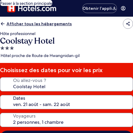
Passer à la section principale
Obtenir l’appli
Afficher tous les hébergements
Hôte professionnel
Coolstay Hotel
Hébergement
3.0 étoiles
Hôtel proche de Route de Hwangnidan-gil
Choisissez des dates pour voir les prix
Où allez-vous ?
Dates
Voyageurs