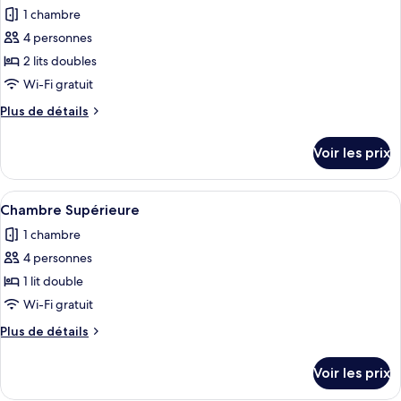
toutes
chambre
lits
1 chambre
Chambre
les
jumeaux
Luxe
4 personnes
photos
avec
pour
2 lits doubles
lits
ce
jumeaux
Wi-Fi gratuit
type
Plus
Plus de détails
de
de
chambre :
détails
Voir les prix
sur
Suite
le
Twin
type
Afficher
Une chambre d’hôtel moderne avec un g
9
de
Chambre Supérieure
toutes
chambre
1 chambre
Suite
les
Twin
4 personnes
photos
pour
1 lit double
ce
Wi-Fi gratuit
type
Plus
Plus de détails
de
de
chambre :
détails
Voir les prix
sur
Chambre
le