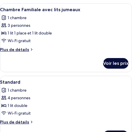
Supérieure
type
Afficher
Une cuisine moderne équipée d’un four
13
de
Chambre Familiale avec lits jumeaux
toutes
chambre
1 chambre
Chambre
les
Supérieure
3 personnes
photos
pour
1 lit 1 place et 1 lit double
ce
Wi-Fi gratuit
type
Plus
Plus de détails
de
de
chambre :
détails
Voir les prix
sur
Chambre
le
Familiale
type
Afficher
Une chambre d’hôtel moderne avec un g
avec
8
de
Standard
toutes
chambre
lits
1 chambre
Chambre
les
jumeaux
Familiale
4 personnes
photos
avec
pour
1 lit double
lits
ce
jumeaux
Wi-Fi gratuit
type
Plus
Plus de détails
de
de