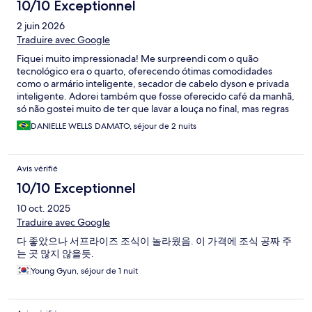
10/10 Exceptionnel
2 juin 2026
Traduire avec Google
Fiquei muito impressionada! Me surpreendi com o quão
tecnológico era o quarto, oferecendo ótimas comodidades
como o armário inteligente, secador de cabelo dyson e privada
inteligente. Adorei também que fosse oferecido café da manhã,
só não gostei muito de ter que lavar a louça no final, mas regras
são regras. Voltaria com certeza! Gostei muito!!
DANIELLE WELLS DAMATO, séjour de 2 nuits
Avis vérifié
10/10 Exceptionnel
10 oct. 2025
Traduire avec Google
다 좋았으나 서프라이즈 조식이 놀라웠음. 이 가격에 조식 공짜 주
는 곳 많지 않을듯.
Young Gyun, séjour de 1 nuit