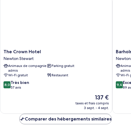
Cabane
Luxe,
vue
vallée
The
Barholm
The Crown Hotel
Barho
Crown
Accomm
Newton Stewart
Newton 
Hotel
Newton
Animaux de compagnie
Parking gratuit
Anima
Newton
Stewart
admis
admis
Stewart
Wi-Fi gratuit
Restaurant
Wi-Fi 
8.0
9.4
Très bien
Exc
8,0
9,4
sur
sur
57 avis
89 av
10,
10,
Le
137 €
Très
Exceptio
nouveau
bien,
89 avis
taxes et frais compris
prix
3 sept. - 4 sept.
57 avis
est
de
Comparer des hébergements similaires
137 €