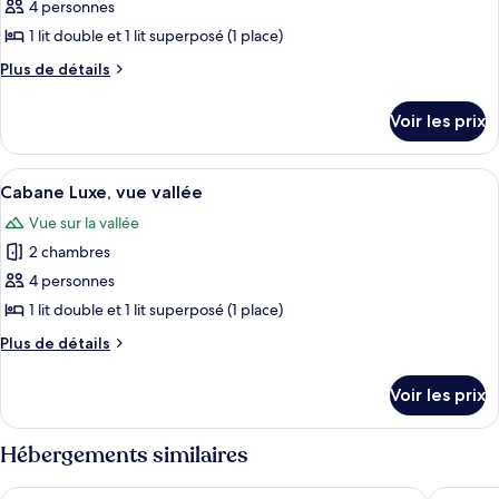
pour
4 personnes
vallée
ce
1 lit double et 1 lit superposé (1 place)
type
Plus
Plus de détails
de
de
chambre :
détails
Voir les prix
sur
Cabane
le
Luxe,
type
Afficher
Une cabane en bois rustique, avec un f
vue
5
de
Cabane Luxe, vue vallée
toutes
chambre
vallée
Vue sur la vallée
Cabane
les
Luxe,
2 chambres
photos
vue
pour
4 personnes
vallée
ce
1 lit double et 1 lit superposé (1 place)
type
Plus
Plus de détails
de
de
chambre :
détails
Voir les prix
sur
Cabane
le
Luxe,
type
Hébergements similaires
vue
de
chambre
vallée
The Crown Hotel
Barholm