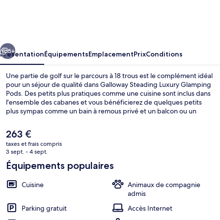
Steading
Luxury
Glamping
cédent
Suivant
Pods
5+
Présentation
Équipements
Emplacement
Prix
Conditions
Une partie de golf sur le parcours à 18 trous est le complément idéal
pour un séjour de qualité dans Galloway Steading Luxury Glamping
Pods. Des petits plus pratiques comme une cuisine sont inclus dans
l'ensemble des cabanes et vous bénéficierez de quelques petits
plus sympas comme un bain à remous privé et un balcon ou un
patio.
Le
263 €
prix
taxes et frais compris
actuel
3 sept. - 4 sept.
Terrasse/Patio
est
Équipements populaires
de
263 €.
Cuisine
Animaux de compagnie
admis
Parking gratuit
Accès Internet