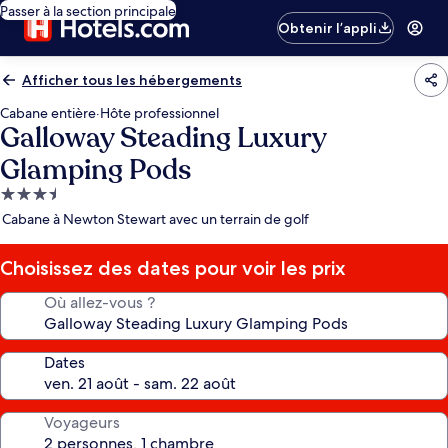
Passer à la section principale
Obtenir l’appli
Afficher tous les hébergements
Cabane entière
·
Hôte professionnel
Galloway Steading Luxury
Glamping Pods
Hébergement
3.5 étoiles
Cabane à Newton Stewart avec un terrain de golf
Choisissez des dates pour voir les prix
Où allez-vous ?
Dates
Voyageurs