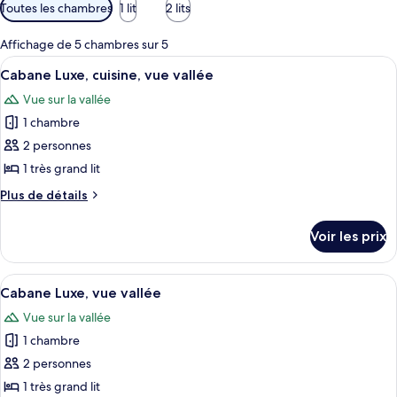
Filtres
Toutes les chambres
1 lit
2 lits
disponibles
pour
Affichage de 5 chambres sur 5
les
Afficher
Une cabane en bois rustique, avec un f
4
Cabane Luxe, cuisine, vue vallée
chambres
toutes
Vue sur la vallée
les
1 chambre
photos
pour
2 personnes
ce
1 très grand lit
type
Plus
Plus de détails
de
de
chambre :
détails
Voir les prix
sur
Cabane
le
Luxe,
type
Afficher
Une cabane en bois rustique, avec un f
cuisine,
4
de
Cabane Luxe, vue vallée
toutes
chambre
vue
Vue sur la vallée
Cabane
les
vallée
Luxe,
1 chambre
photos
cuisine,
pour
2 personnes
vue
ce
vallée
1 très grand lit