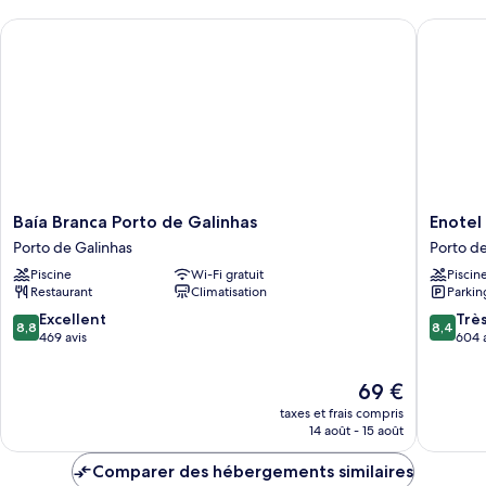
chambre
Baía Branca Porto de Galinhas
Enotel Po
SUPERIOR
DOUBLE
Baía
Enotel
Baía Branca Porto de Galinhas
Enotel 
Branca
Porto
Porto de Galinhas
Porto de
Porto
de
Piscine
Wi-Fi gratuit
Piscin
de
Galinhas
Restaurant
Climatisation
Parkin
Galinhas
-
Porto
All
8.8
8.4
Excellent
Trè
8,8
8,4
de
inclusive
sur
sur
469 avis
604 
Galinhas
Porto
10,
10,
de
Excellent,
Très
Le
69 €
Galinhas
469 avis
bien,
nouveau
taxes et frais compris
604 avis
prix
14 août - 15 août
est
de
Comparer des hébergements similaires
69 €