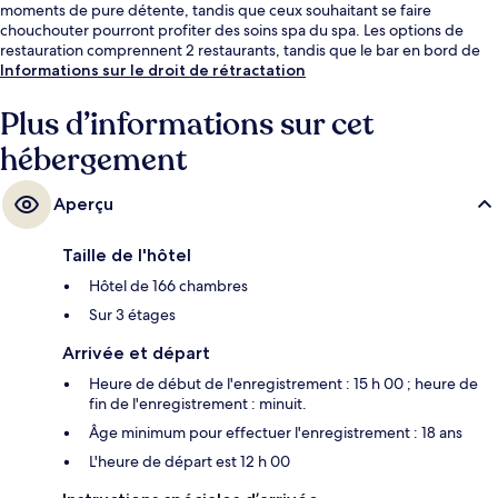
moments de pure détente, tandis que ceux souhaitant se faire
chouchouter pourront profiter des soins spa du spa. Les options de
restauration comprennent 2 restaurants, tandis que le bar en bord de
piscine est un endroit parfait pour prendre un verre. Parmi les autres
Informations sur le droit de rétractation
avantages de cet hôtel de luxe, on trouve un club pour enfants (gratuit),
une salle de fitness et un sauna, l'idéal pour des vacances sans soucis.
Plus d’informations sur cet
hébergement
Aperçu
Taille de l'hôtel
Hôtel de 166 chambres
Sur 3 étages
Arrivée et départ
Heure de début de l'enregistrement : 15 h 00 ; heure de
fin de l'enregistrement : minuit.
Âge minimum pour effectuer l'enregistrement : 18 ans
L'heure de départ est 12 h 00