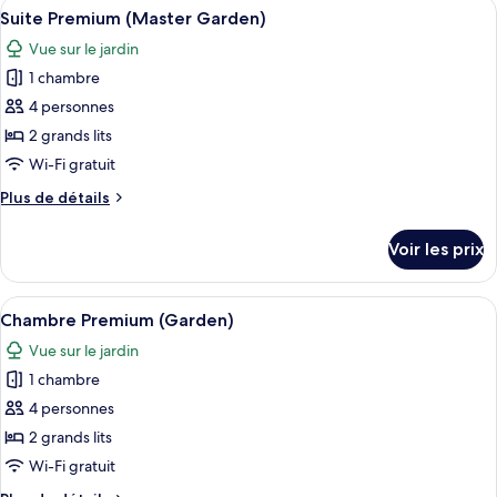
Afficher
Une chambre d’hôtel avec deux lits, un
4
de
Suite Premium (Master Garden)
toutes
chambre
Vue sur le jardin
Suite
les
Familiale
1 chambre
photos
pour
4 personnes
ce
2 grands lits
type
Wi-Fi gratuit
de
Plus
Plus de détails
chambre :
de
Suite
détails
Voir les prix
sur
Premium
le
(Master
type
Afficher
Une chambre d’hôtel avec deux lits, un
Garden)
4
de
Chambre Premium (Garden)
toutes
chambre
Vue sur le jardin
Suite
les
Premium
1 chambre
photos
(Master
pour
4 personnes
Garden)
ce
2 grands lits
type
Wi-Fi gratuit
de