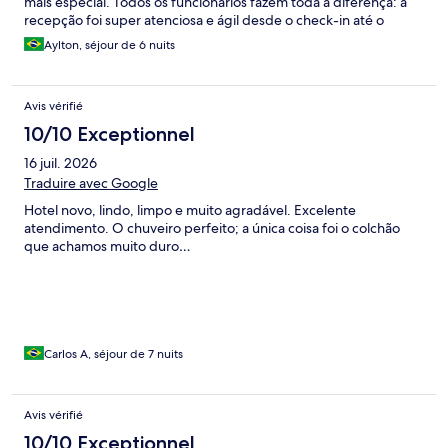
mais especial. Todos os funcionários fazem toda a diferença: a
recepção foi super atenciosa e ágil desde o check-in até o
check-out; a equipe de limpeza e serviço de quartos deixou
Aylton, séjour de 6 nuits
tudo impecável e sempre muito educada; e o pessoal dos bares
e da recreação nos recebeu com muita simpatia, atenção e
animação. Super recomendo, com certeza voltarei mais vezes!
Avis vérifié
10/10 Exceptionnel
16 juil. 2026
Traduire avec Google
Hotel novo, lindo, limpo e muito agradável. Excelente
atendimento. O chuveiro perfeito; a única coisa foi o colchão
que achamos muito duro…
Carlos A, séjour de 7 nuits
Avis vérifié
10/10 Exceptionnel