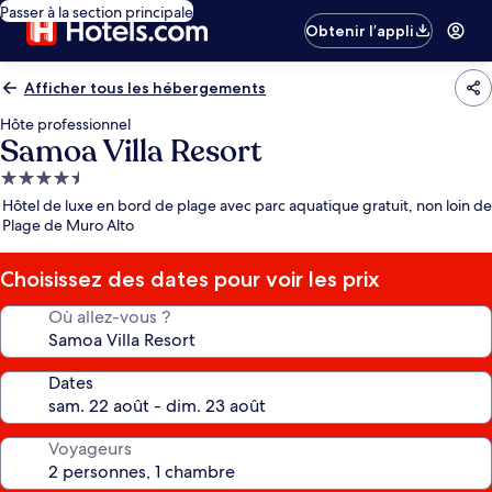
Passer à la section principale
Obtenir l’appli
Afficher tous les hébergements
Hôte professionnel
Samoa Villa Resort
Hébergement
4.5 étoiles
Hôtel de luxe en bord de plage avec parc aquatique gratuit, non loin de
Plage de Muro Alto
Choisissez des dates pour voir les prix
Où allez-vous ?
Dates
Voyageurs