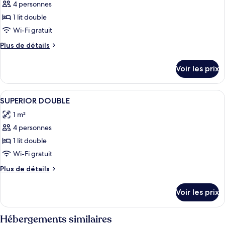
GARDEN
4 personnes
photos
DOUBLE
pour
1 lit double
ce
Wi-Fi gratuit
type
Plus
Plus de détails
de
de
chambre :
détails
Voir les prix
sur
PREMIUM
le
DOUBLE
type
Afficher
Minibar, espace de travail pour ordin
4
de
SUPERIOR DOUBLE
toutes
chambre
1 m²
PREMIUM
les
DOUBLE
4 personnes
photos
pour
1 lit double
ce
Wi-Fi gratuit
type
Plus
Plus de détails
de
de
chambre :
détails
Voir les prix
sur
SUPERIOR
le
DOUBLE
type
Hébergements similaires
de