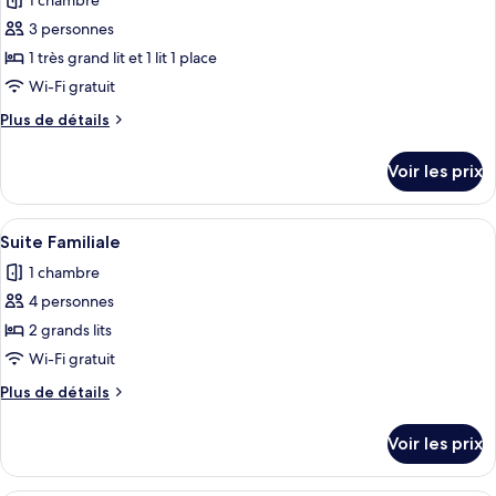
1 chambre
photos
(Garden)
pour
3 personnes
ce
1 très grand lit et 1 lit 1 place
type
Wi-Fi gratuit
de
Plus
Plus de détails
chambre :
de
Suite
détails
Voir les prix
sur
Familiale,
le
patio
type
Afficher
Une chambre d’hôtel avec deux lits, un
4
de
Suite Familiale
toutes
chambre
1 chambre
Suite
les
Familiale,
4 personnes
photos
patio
pour
2 grands lits
ce
Wi-Fi gratuit
type
Plus
Plus de détails
de
de
chambre :
détails
Voir les prix
sur
Suite
le
Familiale
type