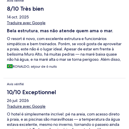
Avis vérifié
8/10 Très bien
14 oct. 2025
Traduire avec Google
Bela estrutura, mas não atende quem ama o mar.
O resort é novo, com excelente estrutura e funcionários
simpáticos e bem treinados. Porém, se você gosta de aproveitar
a praia, este não é o lugar ideal. Apesar de estar em frente à
belíssima Muro Alto, há muitas pedras — na maré baixa quase
não há água, e na maré alta o mar se torna perigoso. Além disso,
há poucas barracas disponíveis e, mesmo solicitando, é preciso
RONALDO, séjour de 6 nuits
paciência até que montem. Para quem não liga para o mar, o
resort atende bem, pois tem várias piscinas e áreas de lazer
agradáveis. Refeições: o café da manhã e o jantar são saborosos,
Avis vérifié
mas com pouca variedade. Infelizmente, minha esposa passou
mal após um jantar, e no dia seguinte tivemos uma experiência
10/10 Exceptionnel
frustrante no à la carte: pedimos para substituir as fritas por
26 juil. 2026
purê de batata (mesmo pagando à parte), mas o hotel informou
que não conseguiria fazer. No geral, é um resort bonito e
Traduire avec Google
confortável, mas deixou a desejar em pontos importantes. Não
O hotel é simplesmente incrível: pé na areia, com acesso direto
voltaria, pois a praia é um fator essencial na minha escolha de
à praia, e as piscinas são maravilhosas — a temperatura da água
hospedagem.
estava excelente, mesmo no inverno, tornando o passeio ainda