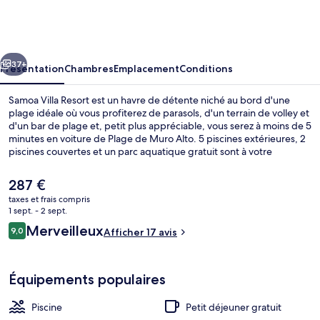
Villa
Resort
cédent
Suivant
37+
Présentation
Chambres
Emplacement
Conditions
Samoa Villa Resort est un havre de détente niché au bord d'une
plage idéale où vous profiterez de parasols, d'un terrain de volley et
d'un bar de plage et, petit plus appréciable, vous serez à moins de 5
minutes en voiture de Plage de Muro Alto. 5 piscines extérieures, 2
piscines couvertes et un parc aquatique gratuit sont à votre
disposition pour des moments de pure détente, tandis que ceux
souhaitant se faire chouchouter pourront profiter des soins spa du
Le
287 €
spa. Les options de restauration comprennent 2 restaurants, tandis
prix
taxes et frais compris
que le bar en bord de piscine est un endroit parfait pour prendre un
actuel
1 sept. - 2 sept.
verre. Parmi les autres avantages de cet hôtel de luxe, on trouve un
Plage, sable blanc, chaises longues, pa
est
Avis
club pour enfants (gratuit), une salle de fitness et un sauna, l'idéal
Merveilleux
9,0
Afficher 17 avis
de
9,0 sur 10
pour des vacances sans soucis.
voyageurs
287 €.
Équipements populaires
Piscine
Petit déjeuner gratuit