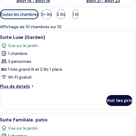
août 14 - août 16
août 21 - août 23
Filtres
Toutes les chambres
3+ lits
2 lits
1 lit
disponibles
pour
Affichage de 10 chambres sur 10
les
Afficher
Une chambre d’hôtel avec deux lits, u
5
Suite Luxe (Garden)
chambres
toutes
Vue sur le jardin
les
1 chambre
photos
pour
3 personnes
ce
1 très grand lit et 2 lits 1 place
type
Wi-Fi gratuit
de
Plus
Plus de détails
chambre :
de
Suite
détails
Voir les prix
sur
Luxe
le
(Garden)
type
Afficher
Une salle de bain moderne avec un com
4
de
Suite Familiale, patio
toutes
chambre
Vue sur le jardin
Suite
les
Luxe