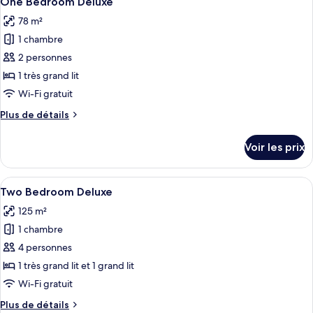
One Bedroom Deluxe
toutes
chambre
78 m²
Studio
les
Suite
1 chambre
photos
pour
2 personnes
ce
1 très grand lit
type
Wi-Fi gratuit
de
Plus
Plus de détails
chambre :
de
One
détails
Voir les prix
sur
Bedroom
le
Deluxe
type
Afficher
Un lit bien fait, recouvert d’une couv
9
de
Two Bedroom Deluxe
toutes
chambre
125 m²
One
les
Bedroom
1 chambre
photos
Deluxe
pour
4 personnes
ce
1 très grand lit et 1 grand lit
type
Wi-Fi gratuit
de
Plus
Plus de détails
chambre :