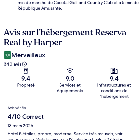
min de marche de Cocotal Golf and Country Club et à 5 min de
République Amusante.
Avis sur l’hébergement Reserva
Avis
Real by Harper
Merveilleux
9,0
340 avis
9,4
9,0
9,4
Propreté
Services et
Infrastructures et
équipements
conditions de
l’hébergement
Avis
Avis vérifié
4/10 Correct
13 mars 2026
Hotel 5 étoiles, propre, moderne. Service très mauvais, voir
aucun service. Voila la raison de l'évaluation finale a 2 étoiles.