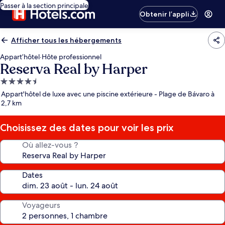
Passer à la section principale
Obtenir l’appli
Afficher tous les hébergements
Appart’hôtel
·
Hôte professionnel
Reserva Real by Harper
Hébergement
4.5 étoiles
Appart'hôtel de luxe avec une piscine extérieure - Plage de Bávaro à
2,7 km
Choisissez des dates pour voir les prix
Où allez-vous ?
Dates
Voyageurs