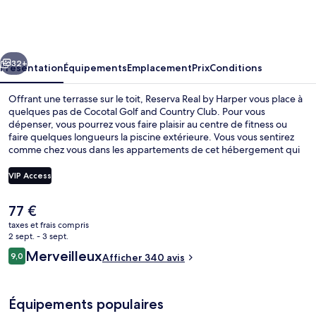
Real
by
Harper
cédent
Suivant
32+
Présentation
Équipements
Emplacement
Prix
Conditions
Offrant une terrasse sur le toit, Reserva Real by Harper vous place à
quelques pas de Cocotal Golf and Country Club. Pour vous
dépenser, vous pourrez vous faire plaisir au centre de fitness ou
faire quelques longueurs la piscine extérieure. Vous vous sentirez
comme chez vous dans les appartements de cet hébergement qui
bénéficient de petits plus comme une kitchenette, un lave-
linge/sèche-linge, une TV connectée et l'accès Wi-Fi à Internet
VIP Access
gratuit.
Le
77 €
Hall
prix
taxes et frais compris
actuel
2 sept. - 3 sept.
est
Avis
Merveilleux
9,0
Afficher 340 avis
de
9,0 sur 10
voyageurs
77 €.
Équipements populaires