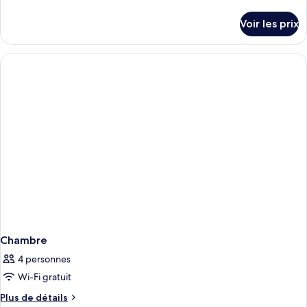
de
Two
détails
Voir les prix
sur
Bedroom
le
Deluxe
type
de
chambre
Two
Bedroom
Deluxe
Chambre
4 personnes
Wi-Fi gratuit
Plus
Plus de détails