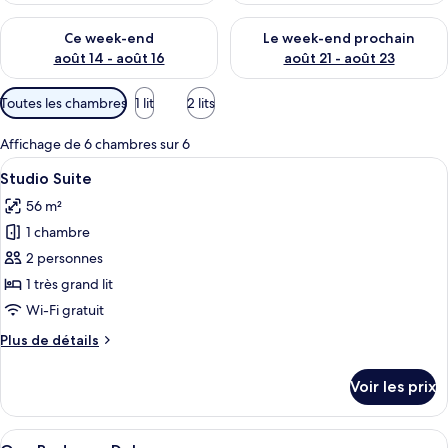
Vérifier la disponibilité pour ce week-end août 14 - août 16
Vérifier la disponibilité pour
Ce week-end
Le week-end prochain
août 14 - août 16
août 21 - août 23
Filtres
Toutes les chambres
1 lit
2 lits
disponibles
pour
Affichage de 6 chambres sur 6
les
Afficher
Une chambre moderne avec un grand li
11
Studio Suite
chambres
toutes
56 m²
les
1 chambre
photos
pour
2 personnes
ce
1 très grand lit
type
Wi-Fi gratuit
de
Plus
Plus de détails
chambre :
de
Studio
détails
Voir les prix
sur
Suite
le
type
Afficher
Une cuisine moderne dotée d’un four à
7
de