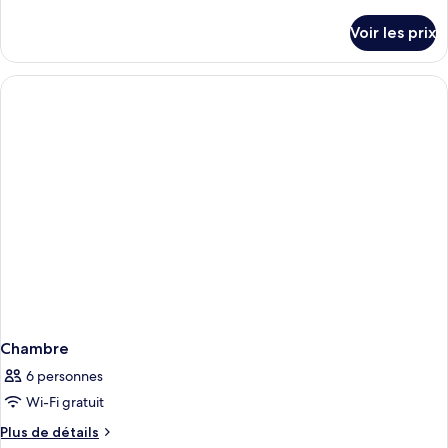
de
détails
Voir les prix
sur
le
type
de
chambre
Chambre
Chambre
6 personnes
Wi-Fi gratuit
Plus
Plus de détails