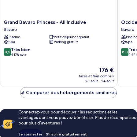
Grand
Occiden
Grand Bavaro Princess - All Inclusive
Occiden
Bavaro
Punta
Bavaro
Bavaro
Princess
Cana
Piscine
Petit déjeuner gratuit
Piscin
-
-
Spa
Parking gratuit
Spa
All
All
Inclusive
Inclusiv
8.2
8.0
Très bien
Trè
8,2
8,0
Bavaro
Bavaro
sur
sur
4 178 avis
2 424
10,
10,
Très
Très
Le
176 €
bien,
bien,
nouveau
taxes et frais compris
4 178 avis
2 424 av
prix
23 août - 24 août
est
de
Comparer des hébergements similaires
176 €
Connectez-vous pour découvrir les réductions et les
avantages dont vous pouvez bénéficier. Plus de récompenses
pour plus d’aventures !
Se connecter
S’inscrire gratuitement