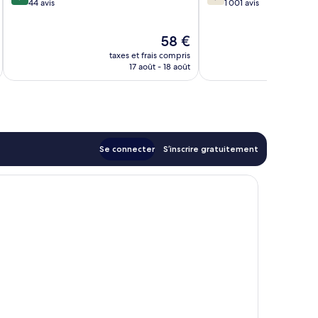
sur
sur
44 avis
1 001 avis
10,
10,
Exceptionnel,
Bien,
Le
58 €
44 avis
1 001 avis
u
nouveau
taxes et frais compris
tax
prix
17 août - 18 août
est
de
58 €
Se connecter
S’inscrire gratuitement