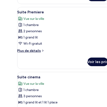
ville
le
type
Afficher
Une chambre d’hôtel comprenant
9
de
Suite Premiere
toutes
chambre
Vue sur la ville
Chambre
les
Double
1 chambre
photos
Deluxe,
pour
2 personnes
vue
ce
ville
1 grand lit
type
Wi-Fi gratuit
de
Plus
Plus de détails
chambre :
de
Suite
détails
Voir les pri
sur
Premiere
le
type
Afficher
Une chambre d’hôtel avec deux
16
de
Suite cinema
toutes
chambre
Vue sur la ville
Suite
les
Premiere
1 chambre
photos
pour
3 personnes
ce
1 grand lit et 1 lit 1 place