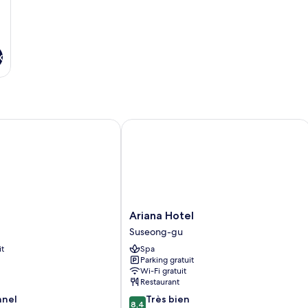
x
Ariana Hotel
Ariana
Ariana Hotel
Hotel
Suseong-gu
Suseong-
it
Spa
gu
Parking gratuit
Wi-Fi gratuit
Restaurant
8.4
nnel
Très bien
8,4