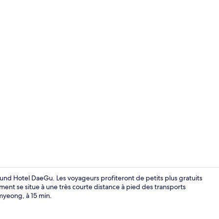
Réception
nd Hotel DaeGu. Les voyageurs profiteront de petits plus gratuits
ment se situe à une très courte distance à pied des transports
emyeong, à 15 min.
Suite Twin | 