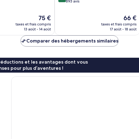
sur
893 avis
10,
Très
Le
Le
75 €
66 €
bien,
nouveau
nouvea
893 avis
taxes et frais compris
taxes et frais compris
prix
prix
13 août - 14 août
17 août - 18 août
est
est
de
de
Comparer des hébergements similaires
75 €
66 €
réductions et les avantages dont vous
ses pour plus d’aventures !