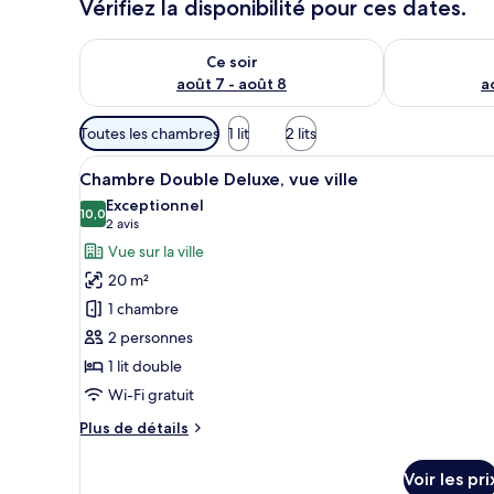
Vérifiez la disponibilité pour ces dates.
Vérifier la disponibilité pour ce soir août 7 - août 8
Vérifier la di
Ce soir
août 7 - août 8
a
Filtres
Toutes les chambres
1 lit
2 lits
disponibles
Afficher
Une chambre d’hôtel moderne, d
pour
7
Chambre Double Deluxe, vue ville
toutes
les
Exceptionnel
les
10,0
chambres
10,0 sur 10
(2 avis)
2 avis
photos
Vue sur la ville
pour
20 m²
ce
1 chambre
type
2 personnes
de
1 lit double
chambre :
Chambre
Wi-Fi gratuit
Double
Plus
Plus de détails
Deluxe,
de
détails
vue
Voir les pri
sur