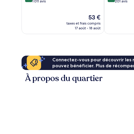
sur
sur
1 011 avis
201 avis
10,
10,
Merveilleux,
Exceptionnel,
Le
53 €
1 011 avis
201 avis
nouveau
taxes et frais compris
prix
17 août - 18 août
est
de
53 €
Connectez-vous pour découvrir les 
pouvez bénéficier. Plus de récompen
À propos du quartier