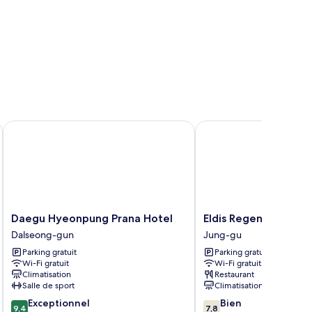
Daegu Hyeonpung Prana Hotel
Eldis Regent Hotel
Daegu
Eldis
Daegu Hyeonpung Prana Hotel
Eldis Regent Hotel
Hyeonpung
Regent
Dalseong-gun
Jung-gu
Prana
Hotel
Parking gratuit
Parking gratuit
Hotel
Jung-
Wi-Fi gratuit
Wi-Fi gratuit
Dalseong-
gu
Climatisation
Restaurant
gun
Salle de sport
Climatisation
9.4
7.8
Exceptionnel
Bien
9,4
7,8