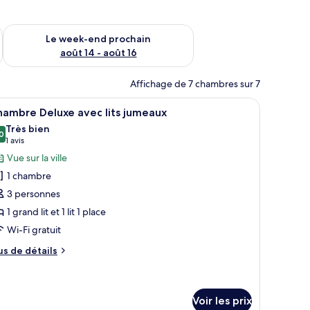
-end août 7 - août 9
Vérifier la disponibilité pour le week-end prochain août 14 - a
Le week-end prochain
août 14 - août 16
Affichage de 7 chambres sur 7
d’une grande fenêtre avec des rideaux.
lité supérieure, bureau, chambres insonorisées
fficher
Une chambre d’hôtel avec deux lits, un burea
5
hambre Deluxe avec lits jumeaux
outes
Très bien
s
0
8,0 sur 10
(1 avis)
1 avis
hotos
Vue sur la ville
our
1 chambre
e
3 personnes
ype
1 grand lit et 1 lit 1 place
e
Wi-Fi gratuit
hambre :
hambre
us
us de détails
eluxe
e
tails
vec
r
ts
Voir les prix