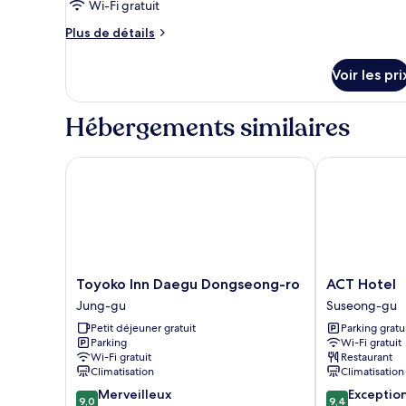
type
Wi-Fi gratuit
de
Plus
Plus de détails
chambre :
de
Suite
détails
Voir les pri
sur
cinema
le
type
Hébergements similaires
de
chambre
Suite
Toyoko Inn Daegu Dongseong-ro
ACT Hotel
cinema
Toyoko
ACT
Toyoko Inn Daegu Dongseong-ro
ACT Hotel
Inn
Hotel
Jung-gu
Suseong-gu
Daegu
Suseong-
Petit déjeuner gratuit
Parking gratu
Dongseong-
gu
Parking
Wi-Fi gratuit
ro
Wi-Fi gratuit
Restaurant
Jung-
Climatisation
Climatisation
gu
9.0
9.4
Merveilleux
Exceptio
9,0
9,4