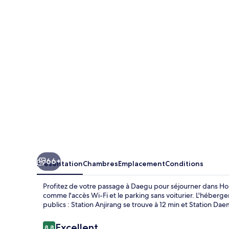
Hotel
DaeGu
66+
Présentation
Chambres
Emplacement
Conditions
Profitez de votre passage à Daegu pour séjourner dans Hou
comme l'accès Wi-Fi et le parking sans voiturier. L'héberge
publics : Station Anjirang se trouve à 12 min et Station Da
Avis
Excellent
8,8