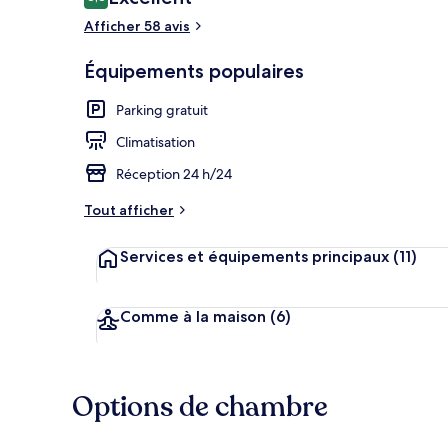
8,8 sur 10
voyageurs
Afficher 58 avis
Équipements populaires
Extérieur
Parking gratuit
Climatisation
Réception 24 h/24
Tout afficher
Services et équipements principaux
(11)
Comme à la maison
(6)
Options de chambre