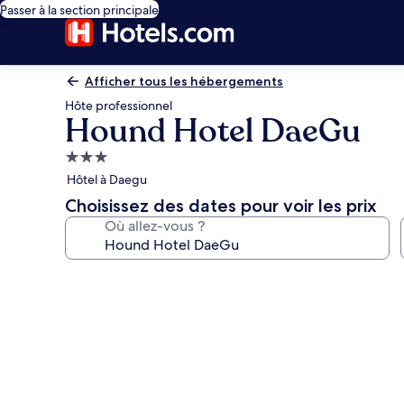
Passer à la section principale
Afficher tous les hébergements
Hôte professionnel
Hound Hotel DaeGu
Hébergement
3.0 étoiles
Hôtel à Daegu
Choisissez des dates pour voir les prix
Où allez-vous ?
Galerie
photos
de
l’hébergement
Hound