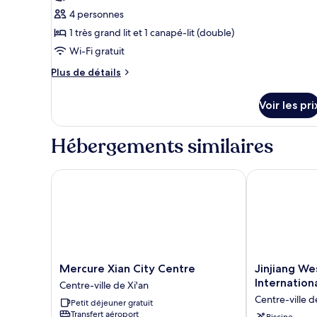
vue
1
pour
4 personnes
ville
très
ce
grand
1 très grand lit et 1 canapé-lit (double)
lit,
type
Wi-Fi gratuit
non-
de
fumeurs,
Plus
Plus de détails
chambre :
vue
de
Chambre
ville
détails
Voir les pri
sur
Luxe
le
type
Hébergements similaires
de
chambre
Chambre
Mercure Xian City Centre
Jinjiang West 
Luxe
Mercure
Jinjiang
Mercure Xian City Centre
Jinjiang We
Xian
West
Internation
Centre-ville de Xi'an
City
Capital
Centre-ville d
Petit déjeuner gratuit
Centre
International
Transfert aéroport