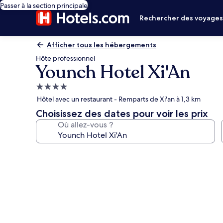
Passer à la section principale
Rechercher des voyage
Afficher tous les hébergements
Hôte professionnel
Younch Hotel Xi'An
Hébergement
4.0 étoiles
Hôtel avec un restaurant - Remparts de Xi'an à 1,3 km
Choisissez des dates pour voir les prix
Où allez-vous ?
Galerie
photos
de
l’hébergement
Younch