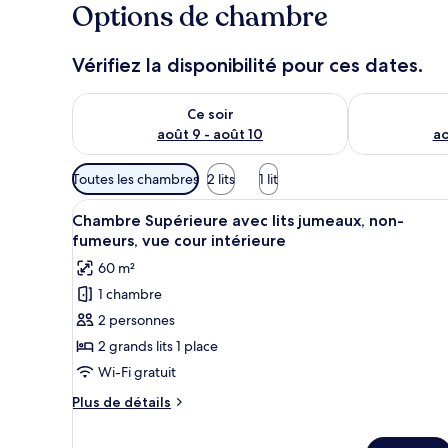
Options de chambre
Vérifiez la disponibilité pour ces dates.
Vérifier la disponibilité pour ce soir août 9 - août 10
Vérifier la di
Ce soir
août 9 - août 10
ao
Filtres
Toutes les chambres
2 lits
1 lit
disponibles
Afficher
Une chambre d’hôtel moderne av
pour
5
Chambre Supérieure avec lits jumeaux, non-
toutes
les
fumeurs, vue cour intérieure
les
chambres
60 m²
photos
1 chambre
pour
2 personnes
ce
type
2 grands lits 1 place
de
Wi-Fi gratuit
chambre :
Plus
Plus de détails
Chambre
de
Supérieure
détails