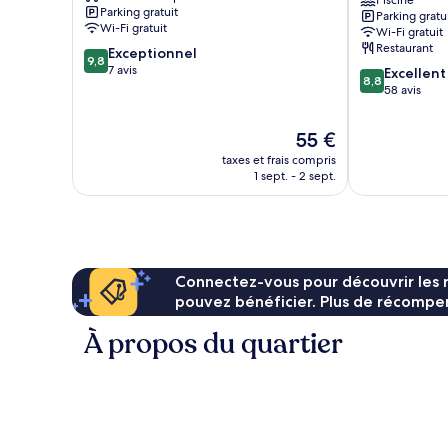
Centre-
Hotel
Piscine
Parking gratuit
Parking gratu
ville
Centre-
Wi-Fi gratuit
Wi-Fi gratuit
de
ville
Restaurant
9.8
Exceptionnel
Xi'an
de
9,8
sur
7 avis
8.8
Xi'an
Excellent
8,8
10,
sur
58 avis
Exceptionnel,
10,
7 avis
Excellent,
Le
55 €
58 avis
nouveau
taxes et frais compris
prix
1 sept. - 2 sept.
est
de
55 €
Connectez-vous pour découvrir les 
pouvez bénéficier. Plus de récompen
À propos du quartier