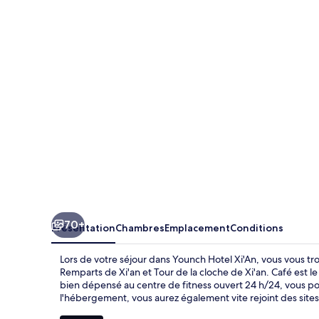
Hotel
Xi'An
70+
Présentation
Chambres
Emplacement
Conditions
Lors de votre séjour dans Younch Hotel Xi'An, vous vous t
Remparts de Xi'an et Tour de la cloche de Xi'an. Café est l
bien dépensé au centre de fitness ouvert 24 h/24, vous pou
l'hébergement, vous aurez également vite rejoint des site