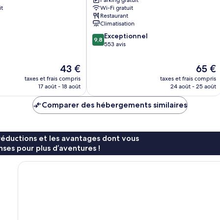
Hotel
Parking gratuit
it
Wi-Fi gratuit
Centre-
Restaurant
ville
Climatisation
de
9.8
Xi'an
Exceptionnel
9,8
sur
553 avis
10,
Exceptionnel,
Le
Le
43 €
65 €
553 avis
nouveau
nouvea
taxes et frais compris
taxes et frais compris
prix
prix
17 août - 18 août
24 août - 25 août
est
est
de
de
Comparer des hébergements similaires
43 €
65 €
réductions et les avantages dont vous
ses pour plus d’aventures !