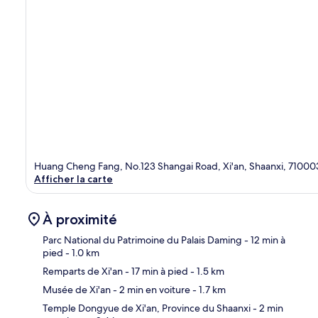
Huang Cheng Fang, No.123 Shangai Road, Xi'an, Shaanxi, 71000
Afficher la carte
À proximité
Parc National du Patrimoine du Palais Daming
- 12 min à
pied
- 1.0 km
Remparts de Xi'an
- 17 min à pied
- 1.5 km
Car
Musée de Xi'an
- 2 min en voiture
- 1.7 km
Temple Dongyue de Xi'an, Province du Shaanxi
- 2 min