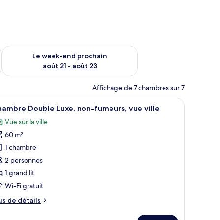
-end août 14 - août 16
Vérifier la disponibilité pour le week-end prochain août 21 - 
Le week-end prochain
août 21 - août 23
Affichage de 7 chambres sur 7
enêtres.
anapé, un bureau et une vue sur une cour intérieure.
fficher
Une chambre d’hôtel moderne dotée d’un grand 
9
ambre Double Luxe, non-fumeurs, vue ville
outes
Vue sur la ville
s
60 m²
hotos
our
1 chambre
e
2 personnes
ype
1 grand lit
e
Wi-Fi gratuit
hambre :
us
us de détails
hambre
e
ouble
tails