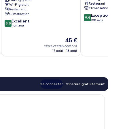
Square
Parking gratuit
Centre-
Restaurant
Wi-Fi gratuit
Centre-
ville
Climatisation
Restaurant
ville
de
Climatisation
9.4
Exceptionnel
de
Xi'an
9,4
sur
138 avis
8.8
Xi'an
Excellent
8,8
10,
sur
398 avis
Exceptionnel,
10,
138 avis
Excellent,
Le
45 €
398 avis
u
nouveau
taxes et frais compris
prix
17 août - 18 août
est
de
45 €
Se connecter
S’inscrire gratuitement