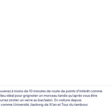
Vidéo de l’
rouverez à moins de 10 minutes de route de points d'intérêt comme
e lieu idéal pour grignoter un morceau tandis qu'après vous être
rrez siroter un verre au bar/salon. En voiture depuis
Suite Luxe, 1
s comme Université Jiaotong de Xi'an et Tour du tambour.