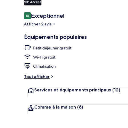
VIP Access
Avis
Exceptionnel
10
10 sur 10
voyageurs
Façade de l’
Afficher 2 avis
Équipements populaires
Petit déjeuner gratuit
Wi-Fi gratuit
Climatisation
Tout afficher
Services et équipements principaux
(12)
Comme à la maison
(6)