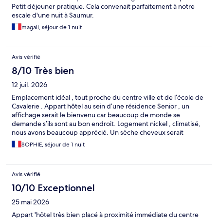
Petit déjeuner pratique. Cela convenait parfaitement à notre
escale d'une nuit à Saumur.
magali, séjour de 1 nuit
Avis vérifié
8/10 Très bien
12 juil. 2026
Emplacement idéal , tout proche du centre ville et de l’école de
Cavalerie . Appart hôtel au sein d’une résidence Senior , un
affichage serait le bienvenu car beaucoup de monde se
demande s’ils sont au bon endroit. Logement nickel , climatisé,
nous avons beaucoup apprécié. Un sèche cheveux serait
appréciable. Parking sous la résidence , parfait au tarif de 10€.
SOPHIE, séjour de 1 nuit
Petit déj au tarif de 12€ qui n a pas répondu à nos attentes,
beaucoup d’aliments étaient en rupture ( 8h45). Tarif élevé par
rapport à ce qui était proposé. Les hôtesses d’accueil très
Avis vérifié
sympathiques.
10/10 Exceptionnel
25 mai 2026
Appart 'hôtel très bien placé à proximité immédiate du centre