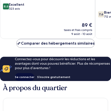
8.6
Excellent
8,6
sur
323 avis
7.6
Bie
10,
7,6
sur
712 a
Excellent,
10,
323 avis
Le
89 €
Bien,
nouveau
712 avis
taxes et frais compris
prix
9 août - 10 août
est
de
Comparer des hébergements similaires
89 €
Connectez-vous pour découvrir les réductions et les
avantages dont vous pouvez bénéficier. Plus de récompenses
pour plus d’aventures !
Se connecter
S’inscrire gratuitement
À propos du quartier