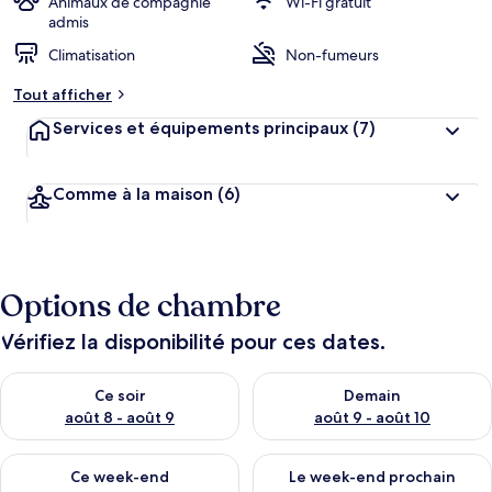
r
Animaux de compagnie
Wi-Fi gratuit
g
admis
e
Climatisation
Non-fumeurs
m
e
Tout afficher
n
t
Services et équipements principaux
(7)
s
l
Comme à la maison
(6)
e
s
m
i
Options de chambre
e
u
x
Vérifiez la disponibilité pour ces dates.
n
Vérifier la disponibilité pour ce soir août 8 - août 9
Vérifier la disponibilité pour 
Ce soir
Demain
o
t
août 8 - août 9
août 9 - août 10
é
s
Vérifier la disponibilité pour ce week-end août 14 - août 16
Vérifier la disponibilité pour
Ce week-end
Le week-end prochain