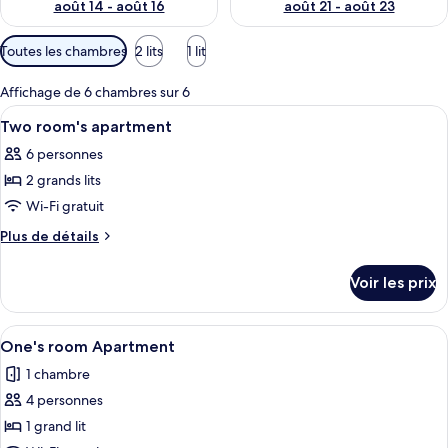
p
août 14 - août 16
août 21 - août 23
a
r
Filtres
Toutes les chambres
2 lits
1 lit
disponibles
l
pour
Affichage de 6 chambres sur 6
e
les
s
Afficher
Un lit bien fait, avec une literie blan
15
Two room's apartment
chambres
toutes
v
6 personnes
les
o
2 grands lits
photos
y
a
pour
Wi-Fi gratuit
g
ce
Plus
Plus de détails
e
type
de
u
détails
r
de
Voir les prix
sur
s
chambre :
le
Two
type
Afficher
Un lit bien fait, avec un magazine, des
13
room's
de
One's room Apartment
toutes
chambre
apartment
1 chambre
Two
les
room's
4 personnes
photos
apartment
pour
1 grand lit