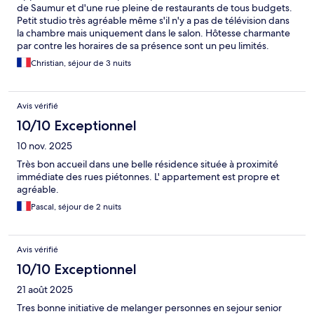
de Saumur et d'une rue pleine de restaurants de tous budgets.
Petit studio très agréable même s'il n'y a pas de télévision dans
la chambre mais uniquement dans le salon. Hôtesse charmante
par contre les horaires de sa présence sont un peu limités.
Facilités pour garer sa voiture dans les rues en zones bleues tout
Christian, séjour de 3 nuits
autour de l'hôtel (et donc stationnement gratuit de 18h30 à
9h00). Sinon, parking payant à l'hôtel (10€ par jour).
Globalement très agréable, on reviendra.
Avis vérifié
10/10 Exceptionnel
10 nov. 2025
Très bon accueil dans une belle résidence située à proximité
immédiate des rues piétonnes. L' appartement est propre et
agréable.
Pascal, séjour de 2 nuits
Avis vérifié
10/10 Exceptionnel
21 août 2025
Tres bonne initiative de melanger personnes en sejour senior