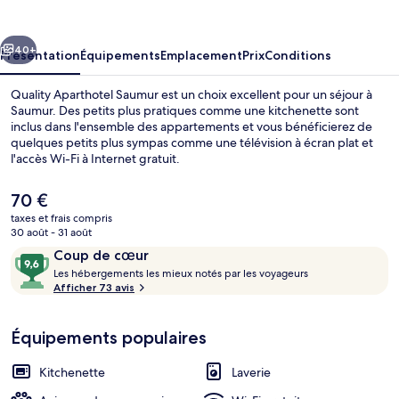
Saumur
cédent
Suivant
40+
Présentation
Équipements
Emplacement
Prix
Conditions
Quality Aparthotel Saumur est un choix excellent pour un séjour à
Saumur. Des petits plus pratiques comme une kitchenette sont
inclus dans l'ensemble des appartements et vous bénéficierez de
quelques petits plus sympas comme une télévision à écran plat et
l'accès Wi-Fi à Internet gratuit.
Le
70 €
prix
taxes et frais compris
actuel
30 août - 31 août
Terrasse/Patio
est
Avis
9,6
Coup de cœur
de
voyageurs
L
sur
Les hébergements les mieux notés par les voyageurs
70 €.
e
Afficher 73 avis
10,
s
Coup
de
Équipements populaires
h
cœur
é
b
Kitchenette
Laverie
e