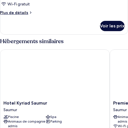
Bed,
pour
Wi-Fi gratuit
Nonsmoking
ce
Plus
Plus de détails
type
de
détails
de
Voir les prix
sur
chambre :
le
2
type
Hébergements similaires
Queen
de
chambre
Beds,
Hotel Kyriad Saumur
Premiere
2
Suite,
Queen
Nonsmoking
Beds,
Suite,
Nonsmoking
Hotel
Premier
Hotel Kyriad Saumur
Premie
Kyriad
Classe
Saumur
Saumur
Saumur
Saumur
Piscine
Spa
Anima
Saumur
Saumur
Animaux de compagnie
Parking
admis
admis
Wi-Fi 