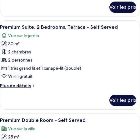
Standard
détails
Voir les prix
sur
Triple
le
Room
type
Afficher
Une chambre d’hôtel avec un lit, un bu
-
18
de
Premium Suite, 2 Bedrooms, Terrace - Self Served
toutes
Self
chambre
Vue sur le jardin
Standard
les
Served
Triple
30 m²
photos
Room
pour
2 chambres
-
ce
Self
2 personnes
Served
type
1 très grand lit et 1 canapé-lit (double)
de
Wi-Fi gratuit
chambre :
Plus
Plus de détails
Premium
de
Suite,
détails
Voir les prix
2
sur
le
Bedrooms,
type
Afficher
Une chambre d’hôtel avec un grand lit, 
Terrace
41
de
Premium Double Room - Self Served
toutes
-
chambre
Vue sur la ville
Premium
les
Self
Suite,
25 m²
photos
Served