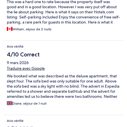
This was a hard one to rate because the property itself was
good and in a good location. However I was very put off about
the lie about parking. Here is what it says on their Hotels.com
listing: Self-parking included Enjoy the convenience of free self-
parking, a rare perk for guests in this location. Here is what it
says when you actually check in: WHERE CAN I PARK? If you're
William, séjour de 2 nuits
travelling south on Dalkeith Road, turn left at the traffic lights
onto Priestfield Road. You find limited free on-street parking
behind the hotel -look for spaces without white or yellow lines.
Avis vérifié
You may also use permit spaces outside of restricted hours
(9:30am-1lam), but please check signage carefully before
4/10 Correct
parking. In other words, you can park on the street if you can
9 mars 2026
find it. We arrived at about 5pm and the closest spot was 1km
away. So we lugged our bags that far. Needless to say my wife
Traduire avec Google
was not too impressed with having to do that. We drove up
We booked what was described as the deluxe apartment, that
from London in a rental car and I specifically booked a location
slept four. The sofa bed was only suitable for one adult. Above
that (I thought) would have parking. I find this unacceptable. If
the sofa bed was a sky light with no blind. The advert in Expedia
they said "street parking available near by" that might be a bit of
referred to a shower and separate bathtub and the advert for
an exaggeration but at least more honest. I would likely have
amenities led us to believe there were two bathrooms. Neither
looked for somewhere that actually had parking. So if you don’t
was the case, there was a shower room only. There was no
need parking this is a good spot. But I find it unacceptable that
Diane, séjour de 1 nuit
instruction for the heating system- when we arrived at 6.30pm
Hotels.com allows them to say free self parking when there
the heating was on. Then the following morning there was no
definitely is not a single spot for hotel guests.
heating and we were unable to find out why? Two hours after
Avis vérifié
we left we got a Whatapp message to say it was being looked