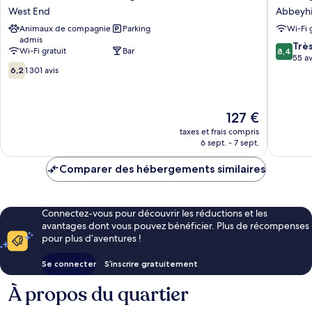
Hotel
Student
West End
Abbeyhi
Edinburgh
-
Animaux de compagnie
Parking
Wi-Fi 
West
Burnet
admis
End
Point
8.4
Trè
Wi-Fi gratuit
Bar
8,4
Abbeyhil
sur
55 av
6.2
10,
6,2
1 301 avis
sur
Très
10,
bien,
1 301 avis
55 avis
Le
127 €
nouveau
taxes et frais compris
prix
6 sept. - 7 sept.
est
de
Comparer des hébergements similaires
127 €
Connectez-vous pour découvrir les réductions et les
avantages dont vous pouvez bénéficier. Plus de récompenses
pour plus d’aventures !
Se connecter
S’inscrire gratuitement
À propos du quartier