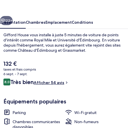
cédent
Suivant
122+
Présentation
Chambres
Emplacement
Conditions
Gifford House vous installe à juste 5 minutes de voiture de points
d'intérêt comme Royal Mile et Université d'Édimbourg. En voiture
depuis l'hébergement, vous aurez également vite rejoint des sites
comme Château d'Édimbourg et Grassmarket.
Le
132 €
prix
taxes et frais compris
actuel
6 sept. - 7 sept.
est
Avis
Très bien
8,0
Premium Double Room - Self Served | A
Afficher 54 avis
de
8,0 sur 10
voyageurs
132 €.
Équipements populaires
Parking
Wi-Fi gratuit
Chambres communicantes
Non-fumeurs
disponibles