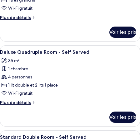
1 très grand lit
Served
type
Wi-Fi gratuit
de
Plus
Plus de détails
chambre :
de
Deluxe
détails
Voir les prix
sur
Double
le
Room
type
Afficher
Une chambre d’hôtel avec deux lits, un 
-
12
de
Deluxe Quadruple Room - Self Served
toutes
Self
chambre
35 m²
Deluxe
les
Served
Double
1 chambre
photos
Room
pour
4 personnes
-
ce
Self
1 lit double et 2 lits 1 place
Served
type
Wi-Fi gratuit
de
Plus
Plus de détails
chambre :
de
Deluxe
détails
Voir les prix
sur
Quadruple
le
Room
type
Afficher
Une vue à travers les rideaux d’une ma
-
13
de
Standard Double Room - Self Served