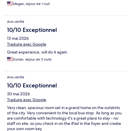
available and so quick to respond with any questions! If I come
Megan, séjour de 1 nuit
back to Edinburgh, I’d definitely stay here again!
Avis vérifié
10/10 Exceptionnel
13 mai 2026
Traduire avec Google
Great experience, will do it again.
Dorian, séjour de 3 nuits
Avis vérifié
10/10 Exceptionnel
30 mai 2026
Traduire avec Google
Very clean, spacious room set in a grand home on the outskirts
of the city. Very convenient to the local bus stop. As long as you
are comfortable with technology it’s a great place to stay - no
staff on site, so you check in on the iPad in the foyer and create
your own room key.