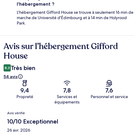
l'hébergement ?
L'hébergement Gifford House se trouve à seulement 16 min de
marche de Université d'Édimbourg et à 14 min de Holyrood
Park.
Avis sur l’hébergement Gifford
Avis
House
Très bien
8,0
54 avis
9,4
7,8
7,6
Propreté
Services et
Personnel et service
équipements
Avis
Avis vérifié
10/10 Exceptionnel
26 avr. 2026