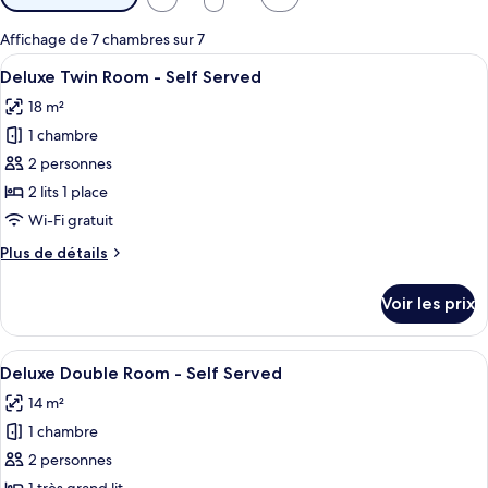
disponibles
pour
Affichage de 7 chambres sur 7
les
Afficher
Une chambre avec deux lits, une tête d
9
Deluxe Twin Room - Self Served
chambres
toutes
18 m²
les
1 chambre
photos
pour
2 personnes
ce
2 lits 1 place
type
Wi-Fi gratuit
de
Plus
Plus de détails
chambre :
de
Deluxe
détails
Voir les prix
sur
Twin
le
Room
type
Afficher
Une chambre d’hôtel avec un lit, un bu
-
11
de
Deluxe Double Room - Self Served
toutes
Self
chambre
14 m²
Deluxe
les
Served
Twin
1 chambre
photos
Room
pour
2 personnes
-
ce
Self