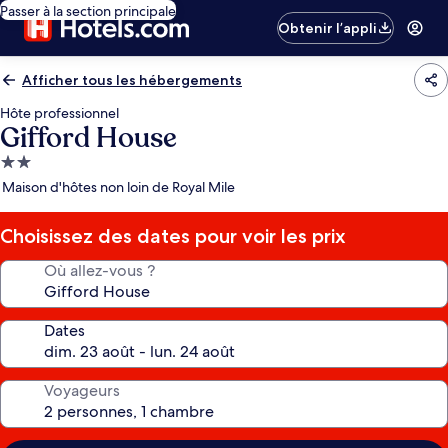
Passer à la section principale
Obtenir l’appli
Afficher tous les hébergements
Hôte professionnel
Gifford House
Hébergement
2.0 étoiles
Maison d'hôtes non loin de Royal Mile
Choisissez des dates pour voir les prix
Où allez-vous ?
Dates
Voyageurs