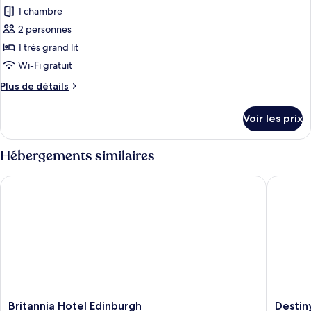
2
pour
1 chambre
Bedrooms,
ce
Terrace
2 personnes
-
type
1 très grand lit
Self
de
Wi-Fi gratuit
Served
chambre :
Plus
Plus de détails
Premium
de
Double
détails
Voir les prix
Room
sur
le
-
type
Hébergements similaires
Self
de
Served
chambre
Britannia Hotel Edinburgh
Destiny 
Premium
Double
Room
-
Self
Served
Britannia
Destiny
Britannia Hotel Edinburgh
Destin