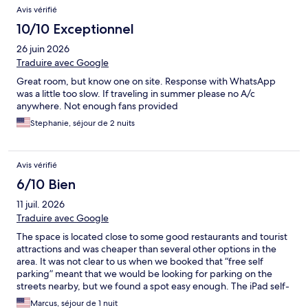
Avis vérifié
10/10 Exceptionnel
26 juin 2026
Traduire avec Google
Great room, but know one on site. Response with WhatsApp
was a little too slow. If traveling in summer please no A/c
anywhere. Not enough fans provided
Stephanie, séjour de 2 nuits
Avis vérifié
6/10 Bien
11 juil. 2026
Traduire avec Google
The space is located close to some good restaurants and tourist
attractions and was cheaper than several other options in the
area. It was not clear to us when we booked that “free self
parking” meant that we would be looking for parking on the
streets nearby, but we found a spot easy enough. The iPad self-
check-in was not functioning when we arrived. After about a
Marcus, séjour de 1 nuit