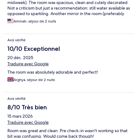
midweek). The room was spacious, clean and cutely decorated.
Not a criticism but just a recommendation: still water available as
opposed to sparkling. Another mirror in the room (preferably
full length) as there were 4 of us in the room. Would definitely
Aminah, séjour de 2 nuits
recommend to others and would consider coming back.
Despite it being a self check in service, the process was
straightforward and we had no issues.
Avis vérifié
10/10 Exceptionnel
20 déc. 2025
Traduire avec Google
The room was absolutely adorable and perfect!
Arghya, séjour de 2 nuits
Avis vérifié
8/10 Très bien
15 mars 2026
Traduire avec Google
Room was great and clean. Pre check-in wasn't working so that
bit was confusing. Would come back though!