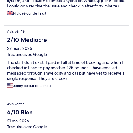
system, and I couldn’t contact anyone on WhatsApp or Expedia.
I could only resolve the issue and check in after forty minutes
when another guest had the same issue, but could contact the
Nick, séjour de 1 nuit
host via a competing provider (rhymes with “looking bot from”).
Avis vérifié
2/10 Médiocre
27 mars 2026
Traduire avec Google
The staff don’t exist. I paid in full at time of booking and when I
checked in I had to pay another 225 pounds. I have emailed,
messaged through Travelocity and call but have yet to receive a
single response. They are crooks.
Jenny, séjour de 2 nuits
Avis vérifié
6/10 Bien
21 mai 2026
Traduire avec Google