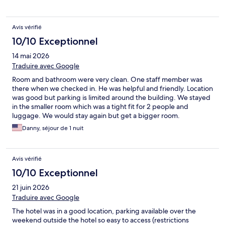
half-hour in the lobby, we were able to have someone call us
and check us in. The room was nice enough, but it was
extremely warm inside even with the fan running and the coffee
Avis vérifié
maker didn’t seem to function.
10/10 Exceptionnel
14 mai 2026
Traduire avec Google
Room and bathroom were very clean. One staff member was
there when we checked in. He was helpful and friendly. Location
was good but parking is limited around the building. We stayed
in the smaller room which was a tight fit for 2 people and
luggage. We would stay again but get a bigger room.
Danny, séjour de 1 nuit
Avis vérifié
10/10 Exceptionnel
21 juin 2026
Traduire avec Google
The hotel was in a good location, parking available over the
weekend outside the hotel so easy to access (restrictions