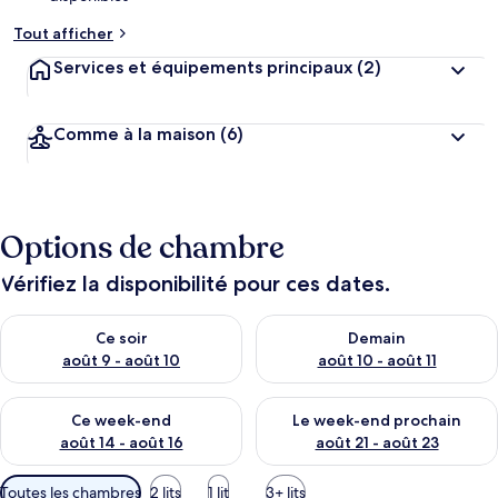
Tout afficher
Services et équipements principaux
(2)
Comme à la maison
(6)
Options de chambre
Vérifiez la disponibilité pour ces dates.
Vérifier la disponibilité pour ce soir août 9 - août 10
Vérifier la disponibilité pour 
Ce soir
Demain
août 9 - août 10
août 10 - août 11
Vérifier la disponibilité pour ce week-end août 14 - août 16
Vérifier la disponibilité pour
Ce week-end
Le week-end prochain
août 14 - août 16
août 21 - août 23
Filtres
Toutes les chambres
2 lits
1 lit
3+ lits