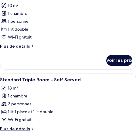
toutes
Self
chambre
10 m²
Deluxe
les
Served
Quadruple
1 chambre
photos
Room
pour
1 personne
-
ce
Self
1 lit double
Served
type
Wi-Fi gratuit
de
Plus
Plus de détails
chambre :
de
Standard
détails
Voir les prix
sur
Double
le
Room
type
Afficher
Une chambre avec deux lits, un bureau
-
9
de
Standard Triple Room - Self Served
toutes
Self
chambre
18 m²
Standard
les
Served
Double
1 chambre
photos
Room
pour
3 personnes
-
ce
Self
1 lit 1 place et 1 lit double
Served
type
Wi-Fi gratuit
de
Plus
Plus de détails
chambre :
de