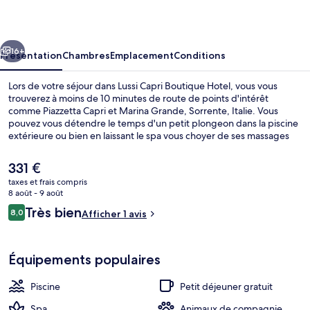
Boutique
Hotel
cédent
Suivant
16+
Présentation
Chambres
Emplacement
Conditions
Lors de votre séjour dans Lussi Capri Boutique Hotel, vous vous
trouverez à moins de 10 minutes de route de points d'intérêt
comme Piazzetta Capri et Marina Grande, Sorrente, Italie. Vous
pouvez vous détendre le temps d'un petit plongeon dans la piscine
extérieure ou bien en laissant le spa vous choyer de ses massages
des tissus profonds, ses enveloppements corporels ou ses soins du
visage. Parmi les avantages offerts par cet hébergement : une
Le
331 €
piscine couverte et un jardin.
prix
taxes et frais compris
actuel
8 août - 9 août
Piscine couverte, piscine extérieure
est
Avis
Très bien
8,0
Afficher 1 avis
de
8,0 sur 10
voyageurs
331 €.
Équipements populaires
Piscine
Petit déjeuner gratuit
Spa
Animaux de compagnie