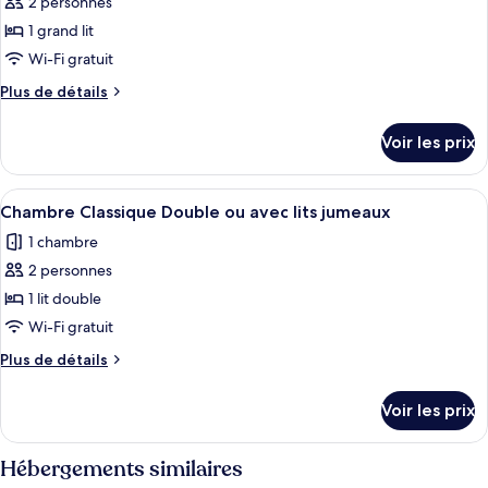
type
2 personnes
jumeaux,
de
1 grand lit
balcon
chambre :
Wi-Fi gratuit
Chambre
Plus
Plus de détails
Exécutive
de
Double
détails
Voir les prix
sur
ou
le
avec
type
Afficher
Une chambre moderne avec un grand lit
lits
3
de
Chambre Classique Double ou avec lits jumeaux
toutes
jumeaux,
chambre
1 chambre
Chambre
les
balcon,
Exécutive
2 personnes
photos
vue
Double
pour
1 lit double
ville
ou
ce
avec
Wi-Fi gratuit
lits
type
Plus
Plus de détails
jumeaux,
de
de
balcon,
chambre :
détails
vue
Voir les prix
sur
Chambre
ville
le
Classique
type
Hébergements similaires
Double
de