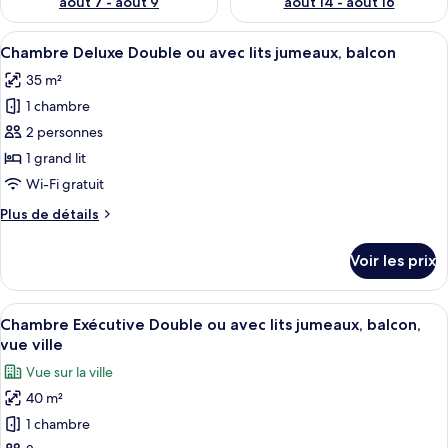
août 7 - août 9
août 14 - août 16
Afficher
Une chambre d’hôtel avec un grand lit, 
2
Chambre Deluxe Double ou avec lits jumeaux, balcon
toutes
35 m²
les
1 chambre
photos
pour
2 personnes
ce
1 grand lit
type
Wi-Fi gratuit
de
Plus
Plus de détails
chambre :
de
Chambre
détails
Voir les prix
sur
Deluxe
le
Double
type
Afficher
Une chambre moderne avec un grand lit,
ou
3
de
Chambre Exécutive Double ou avec lits jumeaux, balcon,
toutes
avec
chambre
vue ville
Chambre
les
lits
Vue sur la ville
Deluxe
photos
jumeaux,
Double
40 m²
pour
balcon
ou
1 chambre
ce
avec
lits