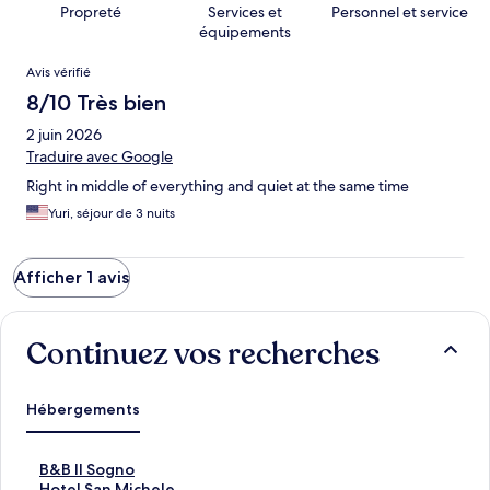
Propreté
Services et
Personnel et service
équipements
Avis
Avis vérifié
8/10 Très bien
2 juin 2026
Traduire avec Google
Right in middle of everything and quiet at the same time
Yuri, séjour de 3 nuits
Afficher 1 avis
Continuez vos recherches
Hébergements
L
B&B Il Sogno
i
L
Hotel San Michele