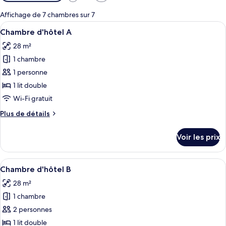
disponibles
pour
Affichage de 7 chambres sur 7
les
Afficher
Une chambre d’hôtel comprenant un lit
4
Chambre d'hôtel A
chambres
toutes
28 m²
les
1 chambre
photos
pour
1 personne
ce
1 lit double
type
Wi-Fi gratuit
de
Plus
Plus de détails
chambre :
de
Chambre
détails
Voir les prix
sur
d'hôtel
le
A
type
Afficher
Une chambre d’hôtel comprenant un lit
4
de
Chambre d'hôtel B
toutes
chambre
28 m²
Chambre
les
d'hôtel
1 chambre
photos
A
pour
2 personnes
ce
1 lit double