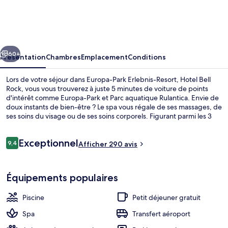
Park
Erlebnis-
Resort,
cédent
Suivant
Hotel
60+
Présentation
Chambres
Emplacement
Conditions
Bell
Lors de votre séjour dans Europa-Park Erlebnis-Resort, Hotel Bell
Rock
Rock, vous vous trouverez à juste 5 minutes de voiture de points
d'intérêt comme Europa-Park et Parc aquatique Rulantica. Envie de
doux instants de bien-être ? Le spa vous régale de ses massages, de
ses soins du visage ou de ses soins corporels. Figurant parmi les 3
restaurants, l'établissement Ammolite vous ouvre ses portes pour
vous servir le dîner. Cet hôtel de luxe abrite en outre une piscine
Avis
Exceptionnel
couverte, une piscine extérieure et un bar / salon.
9,4
Afficher 290 avis
9,4 sur 10
voyageurs
Façade de l’hébergement
Équipements populaires
Piscine
Petit déjeuner gratuit
Spa
Transfert aéroport