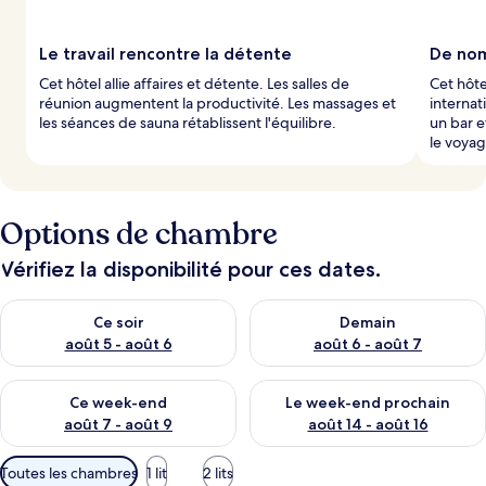
Le travail rencontre la détente
De nom
Cet hôtel allie affaires et détente. Les salles de
Cet hôte
réunion augmentent la productivité. Les massages et
internat
les séances de sauna rétablissent l'équilibre.
un bar e
le voyag
Options de chambre
Vérifiez la disponibilité pour ces dates.
Vérifier la disponibilité pour ce soir août 5 - août 6
Vérifier la disponibilité pour 
Ce soir
Demain
août 5 - août 6
août 6 - août 7
Vérifier la disponibilité pour ce week-end août 7 - août 9
Vérifier la disponibilité pour 
Ce week-end
Le week-end prochain
août 7 - août 9
août 14 - août 16
Filtres
Toutes les chambres
1 lit
2 lits