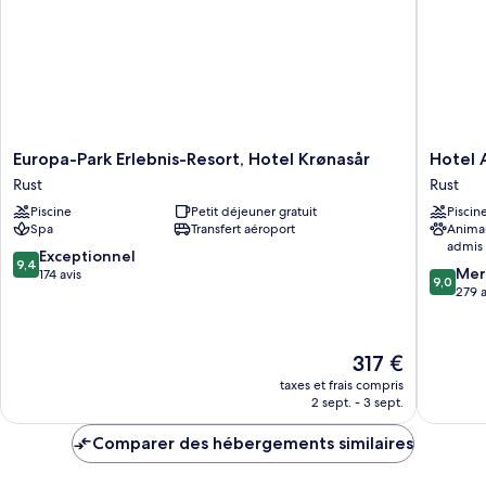
Europa-
Hotel
Europa-Park Erlebnis-Resort, Hotel Krønasår
Hotel 
Park
Andant
Rust
Rust
Erlebnis-
Rust
Piscine
Petit déjeuner gratuit
Piscin
Resort,
Rust
Spa
Transfert aéroport
Anima
Hotel
admis
Krønasår
9.4
Exceptionnel
9,4
9.0
Rust
Mer
sur
174 avis
9,0
sur
279 a
10,
10,
Exceptionnel,
Merveill
174 avis
279 avis
Le
317 €
nouveau
taxes et frais compris
prix
2 sept. - 3 sept.
est
de
Comparer des hébergements similaires
317 €