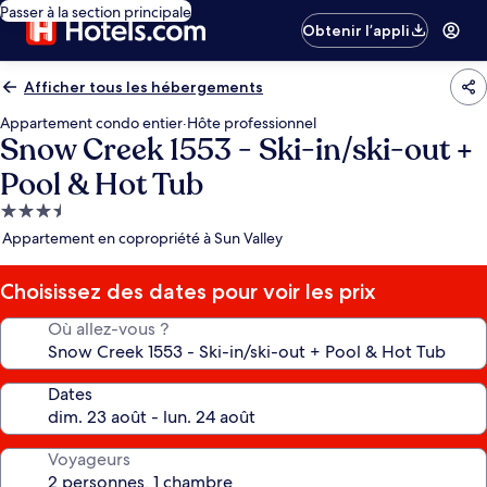
Passer à la section principale
Obtenir l’appli
Afficher tous les hébergements
Appartement condo entier
·
Hôte professionnel
Snow Creek 1553 - Ski-in/ski-out +
Pool & Hot Tub
Hébergement
3.5 étoiles
Appartement en copropriété à Sun Valley
Choisissez des dates pour voir les prix
Où allez-vous ?
Dates
Voyageurs