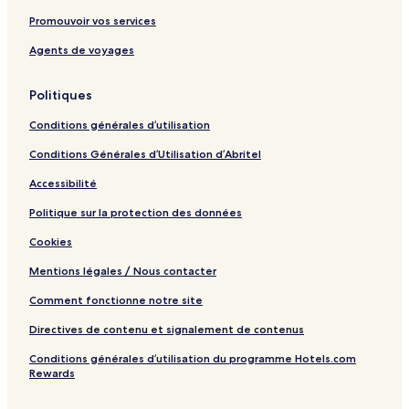
!
r
l
t
u
o
t
e
t
Promouvoir vos services
t
l
A
n
d
A
n
o
!
e
m
V
g
m
i
S
Agents de voyages
y
e
a
i
e
t
k
n
l
n
n
i
i
Politiques
i
l
g
i
e
L
t
e
S
t
s
i
Conditions générales d’utilisation
i
y
u
i
I
f
e
n
e
n
t
Conditions Générales d’Utilisation d’Abritel
s
V
s
c
s
a
l
Accessibilité
l
u
l
d
Politique sur la protection des données
e
e
Cookies
y
d
Mentions légales / Nous contacter
Comment fonctionne notre site
Directives de contenu et signalement de contenus
Conditions générales d’utilisation du programme Hotels.com
Rewards