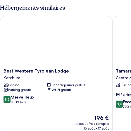
Hébergements similaires
Best Western Tyrolean Lodge
Tamarack
Best
Tamarac
Best Western Tyrolean Lodge
Tamara
Western
Lodge
Ketchum
Centre-
Tyrolean
Sun
Piscine
Petit déjeuner gratuit
Piscin
Lodge
Valley
Parking gratuit
Wi-Fi gratuit
Ketchum
Centre-
Parkin
ville
9.2
Merveilleux
9,2
8.6
de
Exce
sur
1 009 avis
8,6
sur
Ketchu
790 a
10,
10,
Merveilleux,
Le
196 €
Excellen
1 009 avis
nouveau
790 avis
taxes et frais compris
prix
16 août - 17 août