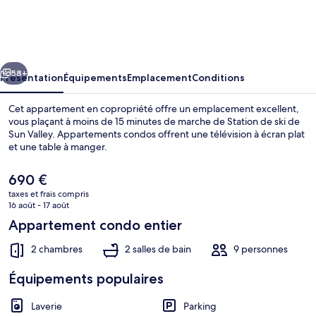
Creek
1553
-
cédent
Suivant
Ski-
58+
Présentation
Équipements
Emplacement
Conditions
in/ski-
Cet appartement en copropriété offre un emplacement excellent,
out
vous plaçant à moins de 15 minutes de marche de Station de ski de
Sun Valley. Appartements condos offrent une télévision à écran plat
+
et une table à manger.
Pool
&
Le
690 €
prix
taxes et frais compris
Hot
actuel
16 août - 17 août
est
Tub
Appartement condo entier
Intérieur
de
690 €.
2 chambres
2 salles de bain
9 personnes
Équipements populaires
Laverie
Parking