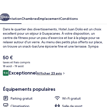
Dolio
cédent
Suivant
88+
Présentation
Chambres
Emplacement
Conditions
Dans le quartier des divertissements, Hotel Juan Dolio est un choix
excellent pour un séjour à Guayacanes. À votre disposition, un
centre de fitness pour un peu d'exercice et bar à la plage pour se
relaxer autour d'un verre. Au menu des petits plus offerts sur place,
on trouve un snack-bar/une épicerie fine et une terrasse. Sympa
non ?
Le
50 €
prix
taxes et frais compris
actuel
18 août - 19 août
Plage à proximité, sable blanc, cabines
est
Avis
Exceptionnel
9,6
Afficher 23 avis
de
9,6 sur 10
voyageurs
50 €.
Équipements populaires
Parking gratuit
Wi-Fi gratuit
Climatisation
Salle de sport