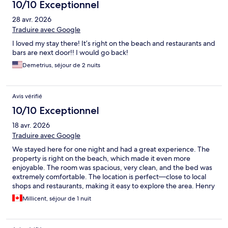
10/10 Exceptionnel
28 avr. 2026
Traduire avec Google
I loved my stay there! It’s right on the beach and restaurants and
bars are next door!! I would go back!
Demetrius, séjour de 2 nuits
Avis vérifié
10/10 Exceptionnel
18 avr. 2026
Traduire avec Google
We stayed here for one night and had a great experience. The
property is right on the beach, which made it even more
enjoyable. The room was spacious, very clean, and the bed was
extremely comfortable. The location is perfect—close to local
shops and restaurants, making it easy to explore the area. Henry
was especially helpful during check-in, providing clear
Millicent, séjour de 1 nuit
directions and useful information. Highly recommended place
to stay!