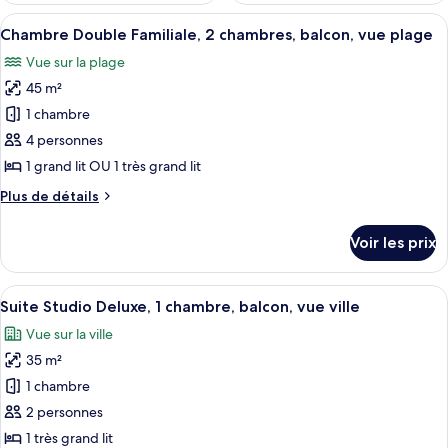
Afficher
Une chambre à coucher comprenant un l
18
Chambre Double Familiale, 2 chambres, balcon, vue plage
toutes
Vue sur la plage
les
45 m²
photos
pour
1 chambre
ce
4 personnes
type
1 grand lit OU 1 très grand lit
de
Plus
Plus de détails
chambre :
de
Chambre
détails
Voir les prix
sur
Double
le
Familiale,
type
Afficher
Une chambre moderne avec un grand lit,
2
14
de
Suite Studio Deluxe, 1 chambre, balcon, vue ville
toutes
chambres,
chambre
Vue sur la ville
Chambre
les
balcon,
Double
35 m²
photos
vue
Familiale,
pour
1 chambre
plage
2
ce
chambres,
2 personnes
balcon,
type
1 très grand lit
vue