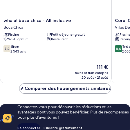
plage
whala!
Coral
whala! boca chica - All inclusive
Coral C
boca
Costa
Boca Chica
Villas D
chica
Caribe
Piscine
Petit déjeuner gratuit
Piscin
-
Beach
Wi-Fi gratuit
Restaurant
Parkin
All
Resort
inclusive
-
7.2
8.0
Bien
Trè
7,2
8,0
Boca
All
sur
sur
2 543 avis
2 653
Chica
Inclusiv
10,
10,
Villas
Bien,
Très
Le
111 €
Del
2 543 avis
bien,
nouveau
Mar
2 653 av
taxes et frais compris
prix
20 août - 21 août
est
de
Comparer des hébergements similaires
111 €
Connectez-vous pour découvrir les réductions et les
avantages dont vous pouvez bénéficier. Plus de récompenses
pour plus d’aventures !
Se connecter
S’inscrire gratuitement