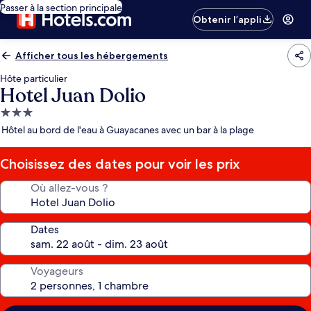
Passer à la section principale
Obtenir l’appli
Afficher tous les hébergements
Hôte particulier
Hotel Juan Dolio
Hébergement
3.0 étoiles
Hôtel au bord de l'eau à Guayacanes avec un bar à la plage
Choisissez des dates pour voir les prix
Où allez-vous ?
Dates
Voyageurs