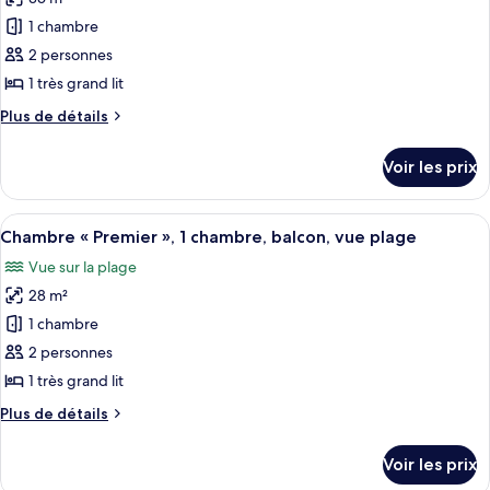
photos
Confort,
pour
1 chambre
balcon,
ce
vue
2 personnes
ville
type
1 très grand lit
de
Plus
Plus de détails
chambre :
de
Chambre
détails
Voir les prix
sur
Premium,
le
1
type
Afficher
Une chambre dotée d’un grand lit, d’un
chambre,
8
de
Chambre « Premier », 1 chambre, balcon, vue plage
toutes
balcon,
chambre
Vue sur la plage
Chambre
les
vue
Premium,
28 m²
photos
plage
1
pour
1 chambre
chambre,
ce
balcon,
2 personnes
vue
type
1 très grand lit
plage
de
Plus
Plus de détails
chambre :
de
Chambre
détails
Voir les prix
sur
«