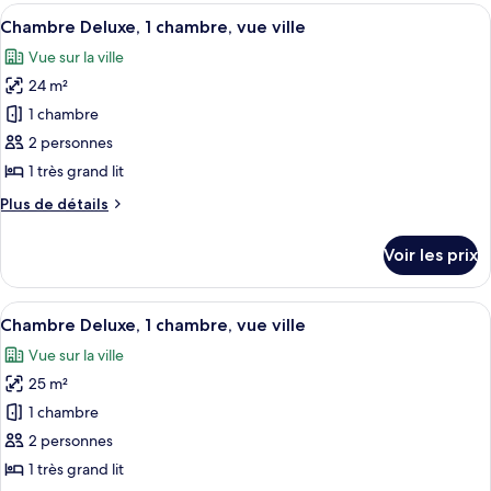
type
Afficher
Une chambre moderne avec un grand lit,
12
de
Chambre Deluxe, 1 chambre, vue ville
toutes
chambre
Vue sur la ville
Chambre
les
Deluxe,
24 m²
photos
balcon
pour
1 chambre
ce
2 personnes
type
1 très grand lit
de
Plus
Plus de détails
chambre :
de
Chambre
détails
Voir les prix
sur
Deluxe,
le
1
type
Afficher
Une chambre d’hôtel moderne, équipée d
chambre,
13
de
Chambre Deluxe, 1 chambre, vue ville
toutes
vue
chambre
Vue sur la ville
Chambre
les
ville
Deluxe,
25 m²
photos
1
pour
1 chambre
chambre,
ce
vue
2 personnes
ville
type
1 très grand lit
de