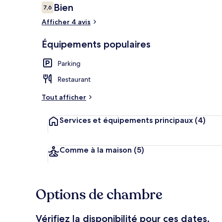
Avis
Bien
7,6
7,6 sur 10
voyageurs
Afficher 4 avis
Bar (sur place
Équipements populaires
Parking
Restaurant
Tout afficher
Services et équipements principaux
(4)
Comme à la maison
(5)
Options de chambre
Vérifiez la disponibilité pour ces dates.