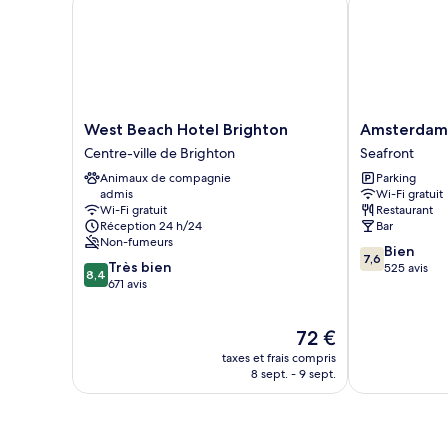
Double
Deluxe,
non-
fumeurs,
vue
parc
West
Amsterdam
West Beach Hotel Brighton
Amsterdam 
Beach
Hotel
Centre-ville de Brighton
Seafront
Hotel
and
Animaux de compagnie
Parking
Brighton
A
admis
Wi-Fi gratuit
Centre-
Bar
Wi-Fi gratuit
Restaurant
ville
Seafront
Réception 24 h/24
Bar
de
Non-fumeurs
7.6
Bien
Brighton
7,6
8.4
Très bien
sur
525 avis
8,4
sur
671 avis
10,
10,
Bien,
Très
525 avis
Le
72 €
bien,
nouveau
671 avis
taxes et frais compris
prix
8 sept. - 9 sept.
est
de
72 €