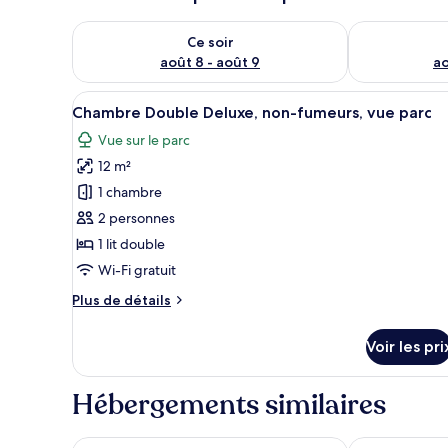
Vérifier la disponibilité pour ce soir août 8 - août 9
Vérifier la di
Ce soir
août 8 - août 9
ao
Afficher
Une chambre à coucher avec un 
9
Chambre Double Deluxe, non-fumeurs, vue parc
toutes
Vue sur le parc
les
12 m²
photos
pour
1 chambre
ce
2 personnes
type
1 lit double
de
Wi-Fi gratuit
chambre :
Plus
Plus de détails
Chambre
de
Double
détails
Voir les pri
Deluxe,
sur
le
non-
type
Hébergements similaires
fumeurs,
de
vue
chambre
Chambre
parc
West Beach Hotel Brighton
Amsterdam Ho