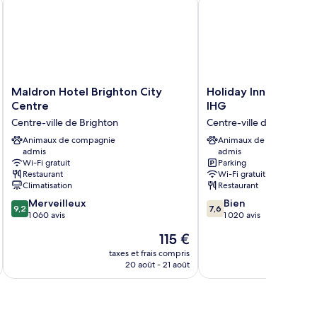
mple
andard,
n-
meurs,
e
rc
Maldron
Holiday
Maldron Hotel Brighton City
Holiday Inn Brighton
Hotel
Inn
Centre
IHG
Brighton
Brighton
Centre-ville de Brighton
Centre-ville de Brighton
City
Seafront
Centre
Animaux de compagnie
by
Animaux de compagnie
admis
admis
Centre-
IHG
Wi-Fi gratuit
Parking
ville
Centre-
Restaurant
Wi-Fi gratuit
de
ville
Climatisation
Restaurant
Brighton
de
9.2
7.6
Merveilleux
Bien
Brighton
9,2
7,6
sur
sur
1 060 avis
1 020 avis
10,
10,
Le
115 €
Merveilleux,
Bien,
u
nouveau
1 060 avis
1 020 avis
taxes et frais compris
tax
prix
20 août - 21 août
est
de
115 €