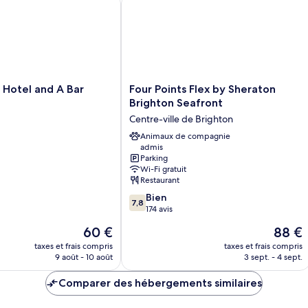
Double
Si
Standard,
St
non-
no
fumeurs,
fu
vue
vu
parc
pa
Four
Hotel and A Bar
Four Points Flex by Sheraton
Points
Brighton Seafront
Flex
Centre-ville de Brighton
by
Sheraton
Animaux de compagnie
admis
Brighton
Parking
Seafront
Wi-Fi gratuit
Centre-
Restaurant
ville
7.8
Bien
de
7,8
sur
174 avis
Brighton
10,
Le
Le
60 €
88 €
Bien,
nouveau
nouvea
174 avis
taxes et frais compris
taxes et frais compris
prix
prix
9 août - 10 août
3 sept. - 4 sept.
est
est
de
de
Comparer des hébergements similaires
60 €
88 €