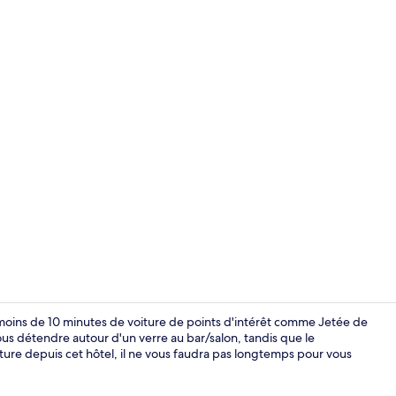
Chambre Doub
 moins de 10 minutes de voiture de points d'intérêt comme Jetée de
us détendre autour d'un verre au bar/salon, tandis que le
ture depuis cet hôtel, il ne vous faudra pas longtemps pour vous
Chambre Doub