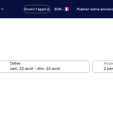
•
s
Ouvrir l’appli
EUR
Publier votre annon
Dates
Voya