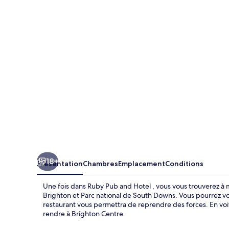
Pub
and
Hotel
18+
Présentation
Chambres
Emplacement
Conditions
Une fois dans Ruby Pub and Hotel , vous vous trouverez à
Brighton et Parc national de South Downs. Vous pourrez vo
restaurant vous permettra de reprendre des forces. En voi
rendre à Brighton Centre.