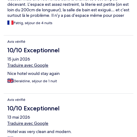
décevant. L’espace est assez restreint, la literie est petite (on est
loin du 200cm de longueur), la salle de bain est exiguë… et c’est
surtout là le problème. Il n’y a pas d’espace même pour poser
des serviettes. Les serviettes propres sont mises à disposition
Patrig, séjour de 4 nuits
dans le placard se trouvant dans la chambre, il ne faut pas
oublier de prendre le nécessaire avant de prendre sa douche.
Le petit déjeuner est assez bien fourni et le choix est satisfaisant.
Avis vérifié
10/10 Exceptionnel
15 juin 2026
Traduire avec Google
Nice hotel would stay again
Geraldine, séjour de 1 nuit
Avis vérifié
10/10 Exceptionnel
13 mai 2026
Traduire avec Google
Hotel was very clean and modern.