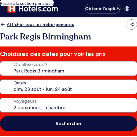
Passer à la section principale
Obtenir l’appli
Afficher tous les hébergements
Park Regis Birmingham
Choisissez des dates pour voir les prix
Où allez-vous ?
Dates
Voyageurs
Rechercher