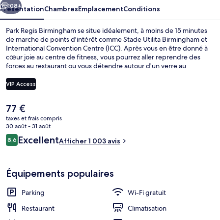
108+
Présentation
Chambres
Emplacement
Conditions
Park Regis Birmingham se situe idéalement, à moins de 15 minutes
de marche de points d'intérêt comme Stade Utilita Birmingham et
International Convention Centre (ICC). Après vous en être donné à
cœur joie au centre de fitness, vous pourrez aller reprendre des
forces au restaurant ou vous détendre autour d'un verre au
bar/salon. Au menu des petits plus offerts sur place, on trouve un
snack-bar/une épicerie fine et une terrasse. Sympa non ? Les autres
VIP Access
voyageurs adorent le personnel attentionné et l'emplacement. Les
transports publics se situent à une courte distance à pied : Arrêt de
Le
77 €
tram Five Ways est à 3 min et Arrêt de tram Brindley Place, à 6 min.
Détail de l’intérieur
prix
taxes et frais compris
actuel
30 août - 31 août
est
Avis
Excellent
8,6
Afficher 1 003 avis
de
8,6 sur 10
voyageurs
77 €.
Équipements populaires
Parking
Wi-Fi gratuit
Restaurant
Climatisation