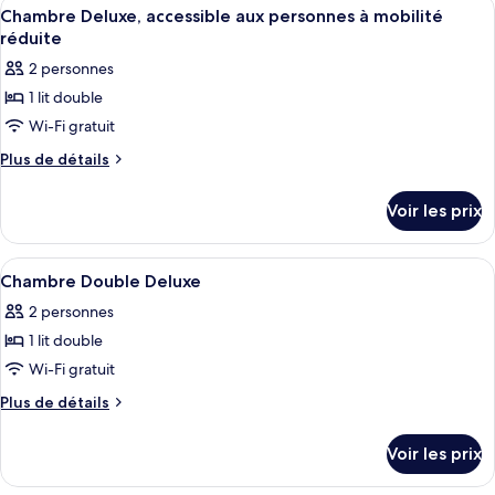
Afficher
Un plateau avec une bouilloire, des ta
3
Chambre Deluxe, accessible aux personnes à mobilité
toutes
réduite
les
2 personnes
photos
1 lit double
pour
Wi-Fi gratuit
ce
type
Plus
Plus de détails
de
de
détails
chambre :
Voir les prix
sur
Chambre
le
Deluxe,
type
Afficher
Une chambre d’hôtel moderne avec un g
7
de
accessible
Chambre Double Deluxe
toutes
chambre
aux
2 personnes
Chambre
les
personnes
Deluxe,
1 lit double
photos
à
accessible
pour
Wi-Fi gratuit
aux
mobilité
ce
personnes
Plus
Plus de détails
réduite
à
type
de
mobilité
détails
de
Voir les prix
réduite
sur
chambre :
le