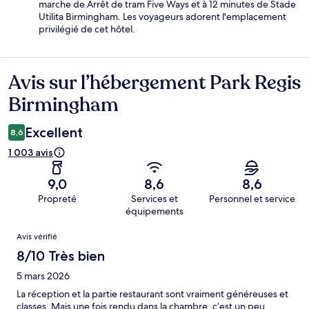
marche de Arrêt de tram Five Ways et à 12 minutes de Stade
Utilita Birmingham. Les voyageurs adorent l'emplacement
privilégié de cet hôtel.
Avis sur l’hébergement Park Regis
Avis
Birmingham
Excellent
8,6
1 003 avis
9,0
8,6
8,6
Propreté
Services et
Personnel et service
équipements
Avis
Avis vérifié
8/10 Très bien
5 mars 2026
La réception et la partie restaurant sont vraiment généreuses et
classes. Mais une fois rendu dans la chambre, c’est un peu