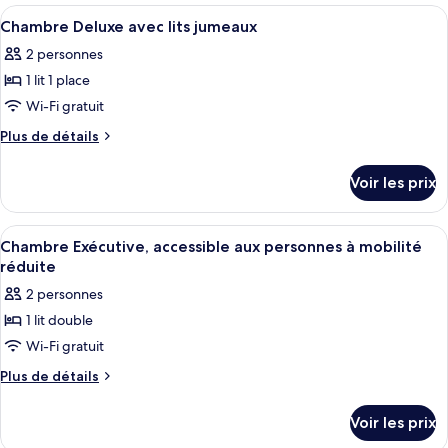
Chambre
type
Afficher
Une salle de bain moderne avec une do
7
Double
de
Chambre Deluxe avec lits jumeaux
toutes
chambre
Deluxe
2 personnes
Chambre
les
Double
1 lit 1 place
photos
Deluxe
pour
Wi-Fi gratuit
ce
Plus
Plus de détails
type
de
détails
de
Voir les prix
sur
chambre :
le
Chambre
type
Afficher
Un plateau avec une bouilloire, des ta
4
Deluxe
de
Chambre Exécutive, accessible aux personnes à mobilité
toutes
chambre
avec
réduite
Chambre
les
lits
2 personnes
Deluxe
photos
jumeaux
avec
1 lit double
pour
lits
Wi-Fi gratuit
ce
jumeaux
type
Plus
Plus de détails
de
de
détails
chambre :
Voir les prix
sur
Chambre
le