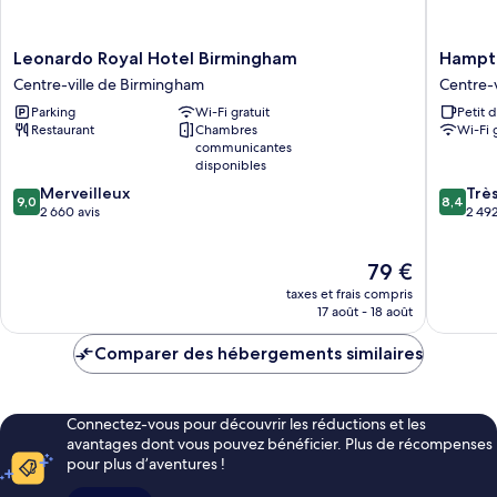
Leonardo
Hampto
Leonardo Royal Hotel Birmingham
Hampto
Royal
by
Centre-ville de Birmingham
Centre-
Hotel
Hilton
Parking
Wi-Fi gratuit
Petit 
Birmingham
Birmin
Restaurant
Chambres
Wi-Fi 
Centre-
Broad
communicantes
ville
Street
disponibles
de
Centre-
9.0
8.4
Merveilleux
Trè
Birmingham
ville
9,0
8,4
sur
sur
2 660 avis
2 492
de
10,
10,
Birmin
Merveilleux,
Très
Le
79 €
2 660 avis
bien,
nouveau
2 492 av
taxes et frais compris
prix
17 août - 18 août
est
de
Comparer des hébergements similaires
79 €
Connectez-vous pour découvrir les réductions et les
avantages dont vous pouvez bénéficier. Plus de récompenses
pour plus d’aventures !