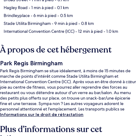
Hagley Road
- 1 min à pied
- 0.1 km
Brindleyplace
- 6 min à pied
- 0.5 km
Stade Utilita Birmingham
- 9 min à pied
- 0.8 km
International Convention Centre (ICC)
- 12 min à pied
- 1.0 km
À propos de cet hébergement
Park Regis Birmingham
Park Regis Birmingham se situe idéalement, à moins de 15 minutes de
marche de points d'intérêt comme Stade Utilita Birmingham et
International Convention Centre (ICC). Après vous en être donné à cœur
joie au centre de fitness, vous pourrez aller reprendre des forces au
restaurant ou vous détendre autour d'un verre au bar/salon. Au menu
des petits plus offerts sur place, on trouve un snack-bar/une épicerie
fine et une terrasse. Sympa non ? Les autres voyageurs adorent le
personnel attentionné et l'emplacement. Les transports publics se
situent à une courte distance à pied : Arrêt de tram Five Ways est à 3
Informations sur le droit de rétractation
min et Arrêt de tram Brindley Place, à 6 min.
Plus d’informations sur cet