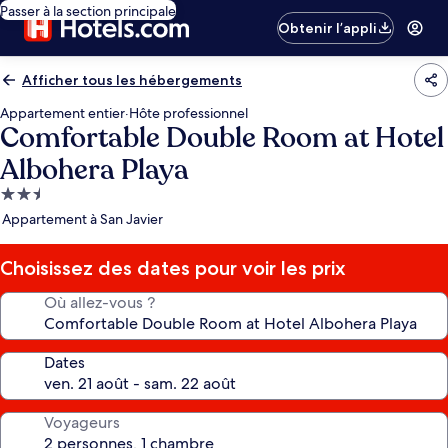
Passer à la section principale
Obtenir l’appli
Afficher tous les hébergements
Appartement entier
·
Hôte professionnel
Comfortable Double Room at Hotel
Albohera Playa
Hébergement
2.5 étoiles
Appartement à San Javier
Choisissez des dates pour voir les prix
Où allez-vous ?
Dates
Voyageurs