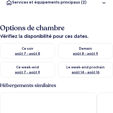
Services et équipements principaux
(2)
Options de chambre
Vérifiez la disponibilité pour ces dates.
Vérifier la disponibilité pour ce soir août 7 - août 8
Vérifier la disponibilité pour 
Ce soir
Demain
août 7 - août 8
août 8 - août 9
Vérifier la disponibilité pour ce week-end août 7 - août 9
Vérifier la disponibilité pour 
Ce week-end
Le week-end prochain
août 7 - août 9
août 14 - août 16
Hébergements similaires
Bungalós Mar Menor
camping 