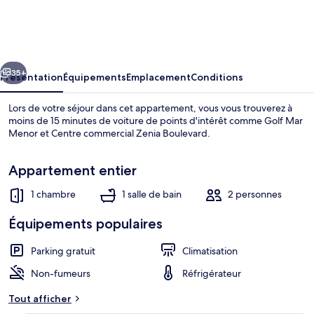
Double
Room
at
cédent
Suivant
Hotel
35+
Présentation
Équipements
Emplacement
Conditions
Albohera
Lors de votre séjour dans cet appartement, vous vous trouverez à
Playa
moins de 15 minutes de voiture de points d'intérêt comme Golf Mar
Menor et Centre commercial Zenia Boulevard.
Appartement entier
1 chambre
1 salle de bain
2 personnes
Équipements populaires
Appartement | Vue depuis l’hébergem
Parking gratuit
Climatisation
Non-fumeurs
Réfrigérateur
Tout afficher