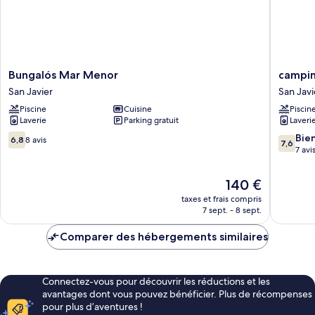
Bungalós
campin
Bungalós Mar Menor
campin
Mar
san
San Javier
San Javi
Menor
javier
Piscine
Cuisine
Piscin
San
San
Laverie
Parking gratuit
Laveri
Javier
Javier
6.8
7.6
Bie
6,8
8 avis
7,6
sur
sur
7 avi
10,
10,
8 avis
Bien,
Le
140 €
7 avis
nouveau
taxes et frais compris
prix
7 sept. - 8 sept.
est
de
Comparer des hébergements similaires
140 €
Connectez-vous pour découvrir les réductions et les
avantages dont vous pouvez bénéficier. Plus de récompenses
pour plus d’aventures !