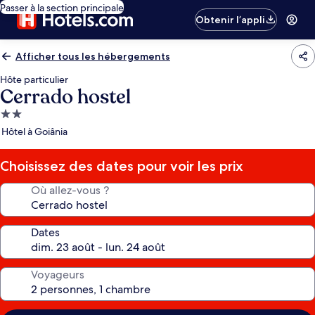
Passer à la section principale
Obtenir l’appli
Afficher tous les hébergements
Hôte particulier
Cerrado hostel
Hébergement
2.0 étoiles
Hôtel à Goiânia
Choisissez des dates pour voir les prix
Où allez-vous ?
Dates
Voyageurs