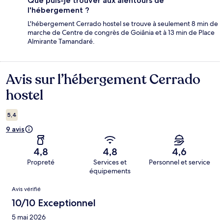
Que puis-je trouver aux alentours de
l'hébergement ?
L'hébergement Cerrado hostel se trouve à seulement 8 min de
marche de Centre de congrès de Goiânia et à 13 min de Place
Almirante Tamandaré.
Avis sur l’hébergement Cerrado
Avis
hostel
5,4
9 avis
4,8
4,8
4,6
Propreté
Services et
Personnel et service
équipements
Avis
Avis vérifié
10/10 Exceptionnel
5 mai 2026