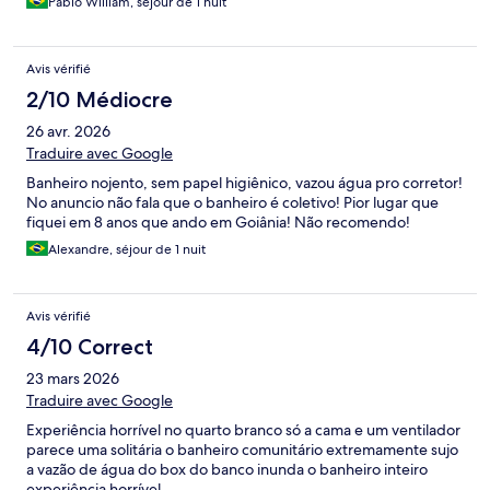
Pablo William, séjour de 1 nuit
Avis vérifié
2/10 Médiocre
26 avr. 2026
Traduire avec Google
Banheiro nojento, sem papel higiênico, vazou água pro corretor!
No anuncio não fala que o banheiro é coletivo! Pior lugar que
fiquei em 8 anos que ando em Goiânia! Não recomendo!
Alexandre, séjour de 1 nuit
Avis vérifié
4/10 Correct
23 mars 2026
Traduire avec Google
Experiência horrível no quarto branco só a cama e um ventilador
parece uma solitária o banheiro comunitário extremamente sujo
a vazão de água do box do banco inunda o banheiro inteiro
experiência horrível.