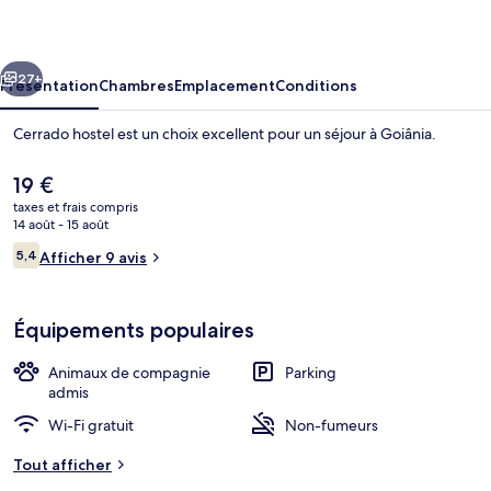
cédent
Suivant
27+
Présentation
Chambres
Emplacement
Conditions
Cerrado hostel est un choix excellent pour un séjour à Goiânia.
Le
19 €
prix
taxes et frais compris
actuel
14 août - 15 août
est
Avis
5,4
Afficher 9 avis
de
5,4 sur 10
voyageurs
19 €.
Détail de l’extérieur
Équipements populaires
Animaux de compagnie
Parking
admis
Wi-Fi gratuit
Non-fumeurs
Tout afficher