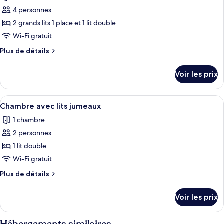
les
Triple
4 personnes
photos
pour
2 grands lits 1 place et 1 lit double
ce
Wi-Fi gratuit
type
Plus
Plus de détails
de
de
chambre :
détails
Voir les prix
sur
Chambre
le
Quadruple
type
Afficher
Une enseigne indiquant « Cerrado Hoste
2
de
Chambre avec lits jumeaux
toutes
chambre
1 chambre
Chambre
les
Quadruple
2 personnes
photos
pour
1 lit double
ce
Wi-Fi gratuit
type
Plus
Plus de détails
de
de
chambre :
détails
Voir les prix
sur
Chambre
le
avec
type