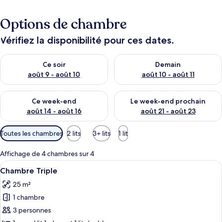
Options de chambre
Vérifiez la disponibilité pour ces dates.
Vérifier la disponibilité pour ce soir août 9 - août 10
Vérifier la disponibilité pour 
Ce soir
Demain
août 9 - août 10
août 10 - août 11
Vérifier la disponibilité pour ce week-end août 14 - août 16
Vérifier la disponibilité pour
Ce week-end
Le week-end prochain
août 14 - août 16
août 21 - août 23
Filtres
Toutes les chambres
2 lits
3+ lits
1 lit
disponibles
pour
Affichage de 4 chambres sur 4
les
Afficher
Une petite chambre d’hôtel étroite, av
8
Chambre Triple
chambres
toutes
25 m²
les
1 chambre
photos
pour
3 personnes