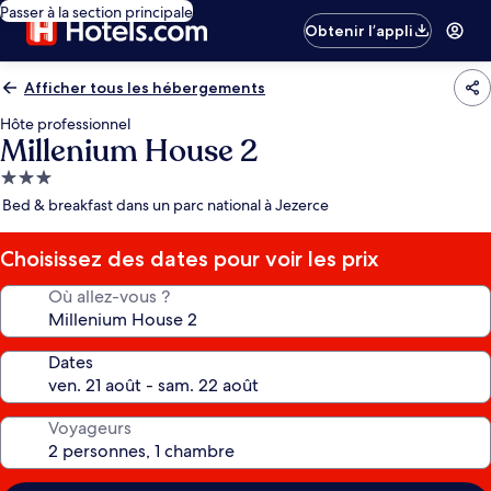
Passer à la section principale
Obtenir l’appli
Afficher tous les hébergements
Hôte professionnel
Millenium House 2
Hébergement
3.0 étoiles
Bed & breakfast dans un parc national à Jezerce
Choisissez des dates pour voir les prix
Où allez-vous ?
Dates
Voyageurs