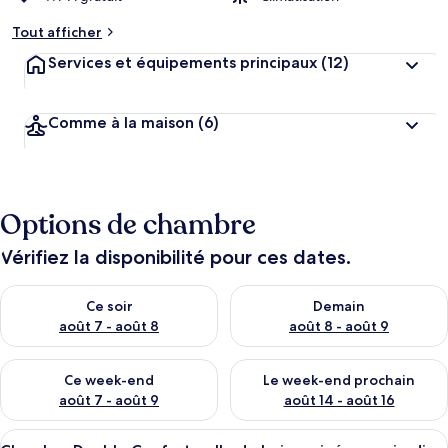
Tout afficher
Services et équipements principaux
(12)
Comme à la maison
(6)
Options de chambre
Vérifiez la disponibilité pour ces dates.
Vérifier la disponibilité pour ce soir août 7 - août 8
Vérifier la disponibilité pour 
Ce soir
Demain
août 7 - août 8
août 8 - août 9
Vérifier la disponibilité pour ce week-end août 7 - août 9
Vérifier la disponibilité pour 
Ce week-end
Le week-end prochain
août 7 - août 9
août 14 - août 16
Afficher
Une chambre à coucher avec un lit, deu
13