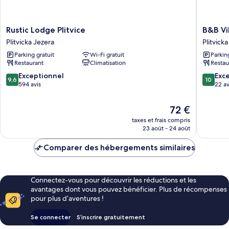
vue
jardin
Rustic
B&B
Rustic Lodge Plitvice
B&B Vi
Lodge
Villa
Plitvicka Jezera
Plitvick
Plitvice
Sumrak
Parking gratuit
Wi-Fi gratuit
Parkin
Plitvicka
Plitvica
Restaurant
Climatisation
Restau
Jezera
Rooms
Plitvicka
9.6
10.0
Exceptionnel
Exc
9,6
10
Jezera
sur
sur
594 avis
22 av
10,
10,
Exceptionnel,
Exceptio
Le
72 €
594 avis
22 avis
nouveau
taxes et frais compris
prix
23 août - 24 août
est
de
Comparer des hébergements similaires
72 €
Connectez-vous pour découvrir les réductions et les
avantages dont vous pouvez bénéficier. Plus de récompenses
pour plus d’aventures !
Se connecter
S’inscrire gratuitement