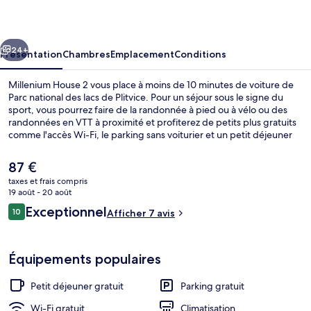
2
cédent
Suivant
24+
Présentation
Chambres
Emplacement
Conditions
Millenium House 2 vous place à moins de 10 minutes de voiture de
Parc national des lacs de Plitvice. Pour un séjour sous le signe du
sport, vous pourrez faire de la randonnée à pied ou à vélo ou des
randonnées en VTT à proximité et profiterez de petits plus gratuits
comme l'accès Wi-Fi, le parking sans voiturier et un petit déjeuner
continental proposé tous les jours entre 07 h 00 et 09 h 00. Parmi
les avantages offerts par cet hébergement : un snack-bar/une
Le
87 €
épicerie fine, des vélos gratuits et une terrasse.
prix
taxes et frais compris
actuel
19 août - 20 août
Petit déjeuner continental compris tous
est
Avis
Exceptionnel
10
Afficher 7 avis
de
10 sur 10
voyageurs
87 €.
Équipements populaires
Petit déjeuner gratuit
Parking gratuit
Wi-Fi gratuit
Climatisation