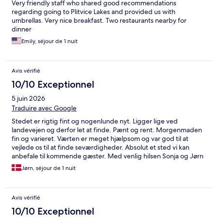
Very friendly staff who shared good recommendations
regarding going to Plitvice Lakes and provided us with
umbrellas. Very nice breakfast. Two restaurants nearby for
dinner
Emily, séjour de 1 nuit
Avis vérifié
10/10 Exceptionnel
5 juin 2026
Traduire avec Google
Stedet er rigtig fint og nogenlunde nyt. Ligger lige ved
landevejen og derfor let at finde. Pænt og rent. Morgenmaden
fin og varieret. Værten er meget hjælpsom og var god til at
vejlede os til at finde seværdigheder. Absolut et sted vi kan
anbefale til kommende gæster. Med venlig hilsen Sonja og Jørn
Vind
Jørn, séjour de 1 nuit
Avis vérifié
10/10 Exceptionnel