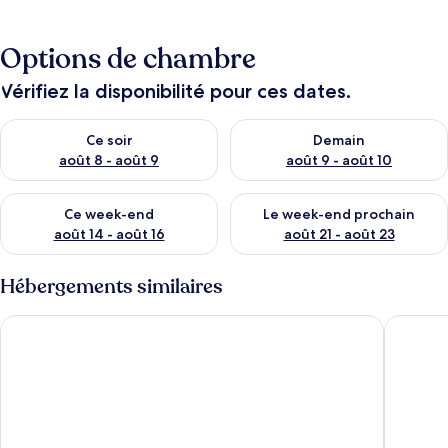
Options de chambre
Vérifiez la disponibilité pour ces dates.
Vérifier la disponibilité pour ce soir août 8 - août 9
Vérifier la disponibilité pour 
Ce soir
Demain
août 8 - août 9
août 9 - août 10
Vérifier la disponibilité pour ce week-end août 14 - août 16
Vérifier la disponibilité pour
Ce week-end
Le week-end prochain
août 14 - août 16
août 21 - août 23
Hébergements similaires
Sirio Hotel
Hotel Gi