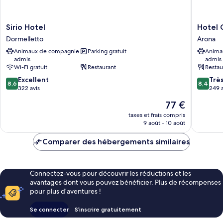
Sirio
Hotel
Sirio Hotel
Hotel 
Hotel
Giardin
Dormelletto
Arona
Dormelletto
Arona
Animaux de compagnie
Parking gratuit
Anima
admis
admis
Wi-Fi gratuit
Restaurant
Restau
8.6
8.4
Excellent
Trè
8,6
8,4
sur
sur
322 avis
249 a
10,
10,
Le
77 €
Excellent,
Très
nouveau
322 avis
bien,
taxes et frais compris
prix
9 août - 10 août
249 avis
est
de
Comparer des hébergements similaires
77 €
Connectez-vous pour découvrir les réductions et les
avantages dont vous pouvez bénéficier. Plus de récompenses
pour plus d’aventures !
Se connecter
S’inscrire gratuitement