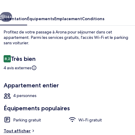
House
cédent
Suivant
34+
Présentation
Équipements
Emplacement
Conditions
Profitez de votre passage à Arona pour séjourner dans cet
appartement. Parmi les services gratuits, l'accès Wi-Fi et le parking
sans voiturier.
Avis
Très bien
8,2
8,2 sur 10
voyageurs
4 avis externes
Appartement | Restauration
Appartement entier
4 personnes
Équipements populaires
Parking gratuit
Wi-Fi gratuit
Tout afficher