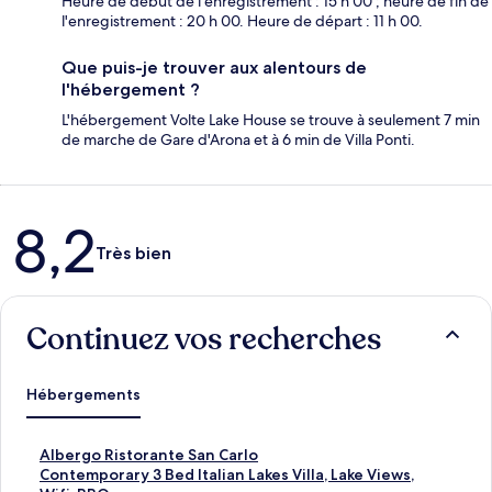
Heure de début de l'enregistrement : 15 h 00 ; heure de fin de
l'enregistrement : 20 h 00. Heure de départ : 11 h 00.
Que puis-je trouver aux alentours de
l'hébergement ?
L'hébergement Volte Lake House se trouve à seulement 7 min
de marche de Gare d'Arona et à 6 min de Villa Ponti.
Avis
8,2
Très bien
Continuez vos recherches
Hébergements
L
Albergo Ristorante San Carlo
i
L
Contemporary 3 Bed Italian Lakes Villa, Lake Views,