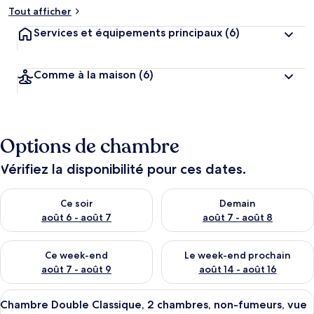
Tout afficher
Services et équipements principaux
(6)
Comme à la maison
(6)
Options de chambre
Vérifiez la disponibilité pour ces dates.
Vérifier la disponibilité pour ce soir août 6 - août 7
Vérifier la disponibilité pour 
Ce soir
Demain
août 6 - août 7
août 7 - août 8
Vérifier la disponibilité pour ce week-end août 7 - août 9
Vérifier la disponibilité pour 
Ce week-end
Le week-end prochain
août 7 - août 9
août 14 - août 16
Afficher
Une chambre à coucher avec un lit en
11
Chambre Double Classique, 2 chambres, non-fumeurs, vue
toutes