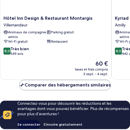
vue
jardin
Hôtel
Kyriad
Hôtel Inn Design & Restaurant Montargis
Kyriad
Inn
Montarg
Villemandeur
Amilly
Design
-
Animaux de compagnie
Parking gratuit
Anima
&
Amilly
admis
admis
Restaurant
Amilly
Wi-Fi gratuit
Restaurant
Wi-Fi 
Montargis
8.0
8.0
Villemandeur
Très bien
Trè
8,0
8,0
sur
sur
549 avis
442 a
10,
10,
Le
60 €
Très
Très
nouveau
bien,
bien,
taxes et frais compris
prix
3 sept. - 4 sept.
549 avis
442 avis
est
de
Comparer des hébergements similaires
60 €
Connectez-vous pour découvrir les réductions et les
avantages dont vous pouvez bénéficier. Plus de récompenses
pour plus d’aventures !
Se connecter
S’inscrire gratuitement