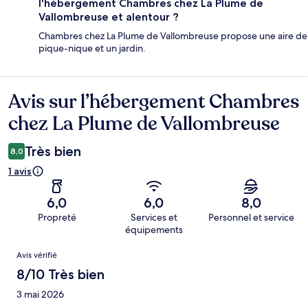
l'hébergement Chambres chez La Plume de
Vallombreuse et alentour ?
Chambres chez La Plume de Vallombreuse propose une aire de
pique-nique et un jardin.
Avis sur l’hébergement Chambres
Avis
chez La Plume de Vallombreuse
Très bien
8,0
1 avis
6,0
6,0
8,0
Propreté
Services et
Personnel et service
équipements
Avis
Avis vérifié
8/10 Très bien
3 mai 2026