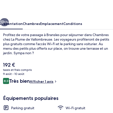
chez
La
Plume
cédent
Suivant
de
17+
Présentation
Chambres
Emplacement
Conditions
Vallombreuse
Profitez de votre passage à Bransles pour séjourner dans Chambres
chez La Plume de Vallombreuse. Les voyageurs profiteront de petits
plus gratuits comme l'accès Wi-Fi et le parking sans voiturier. Au
menu des petits plus offerts sur place, on trouve une terrasse et un
jardin. Sympa non ?
Le
192 €
prix
taxes et frais compris
actuel
9 août - 10 août
Chambre Double Classique, 2 chambres,
est
Avis
Très bien
8,0
Afficher 1 avis
de
8,0 sur 10
voyageurs
192 €.
Équipements populaires
Parking gratuit
Wi-Fi gratuit