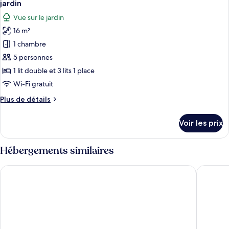
jardin
les
Vue sur le jardin
photos
16 m²
pour
1 chambre
ce
type
5 personnes
de
1 lit double et 3 lits 1 place
chambre :
Wi-Fi gratuit
Chambre
Plus
Plus de détails
Double
de
Classique,
détails
Voir les prix
sur
2
le
chambres,
type
Hébergements similaires
non-
de
fumeurs,
chambre
Hôtel Inn Design & Restaurant Montargis
Kyriad M
Chambre
vue
Double
jardin
Classique,
2
chambres,
non-
fumeurs,