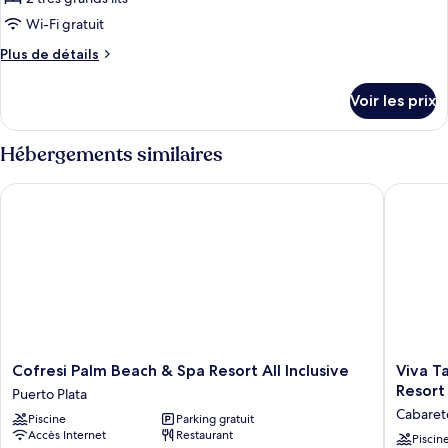
lit,
type
Wi-Fi gratuit
vue
de
océan
Plus
Plus de détails
chambre :
de
Suite
détails
Voir les prix
sur
Présidentielle,
le
2
type
Hébergements similaires
chambres,
de
vue
chambre
Cofresi Palm Beach & Spa Resort All Inclusive
Viva Tan
Suite
océan
Présidentielle,
2
chambres,
vue
océan
Cofresi
Viva
Cofresi Palm Beach & Spa Resort All Inclusive
Viva T
Palm
Tangeri
Resort
Puerto Plata
Beach
by
Cabaret
Piscine
Parking gratuit
&
Wyndha
Accès Internet
Restaurant
Spa
A
Piscin