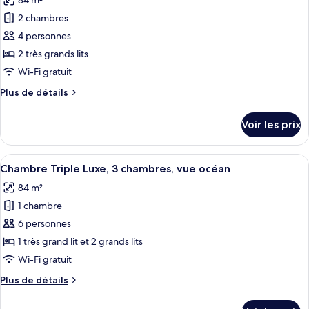
84 m²
photos
jardin
1
pour
2 chambres
très
ce
grand
4 personnes
lit,
type
2 très grands lits
vue
de
Wi-Fi gratuit
jardin
chambre :
Plus
Plus de détails
Suite
de
Présidentielle,
détails
Voir les prix
2
sur
le
chambres,
type
Afficher
Une piscine avec des chaises longues 
vue
12
de
Chambre Triple Luxe, 3 chambres, vue océan
toutes
jardin
chambre
84 m²
Suite
les
Présidentielle,
1 chambre
photos
2
pour
6 personnes
chambres,
ce
vue
1 très grand lit et 2 grands lits
jardin
type
Wi-Fi gratuit
de
Plus
Plus de détails
chambre :
de
Chambre
détails