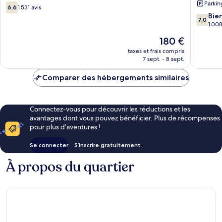
Parkin
Resort
Tradema
6.6
6,6
1 531 avis
All
Resort
sur
7.0
Bie
7,0
Inclusive
Cabaret
10,
sur
1 008
Puerto
1 531 avis
10,
Le
180 €
Plata
Bien,
nouveau
1 008 av
taxes et frais compris
prix
7 sept. - 8 sept.
est
de
Comparer des hébergements similaires
180 €
Connectez-vous pour découvrir les réductions et les
avantages dont vous pouvez bénéficier. Plus de récompenses
pour plus d’aventures !
Se connecter
S’inscrire gratuitement
À propos du quartier