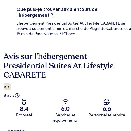
Que puis-je trouver aux alentours de
l'hébergement ?
L'hébergement Presidential Suites At Lifestyle CABARETE se
trouve à seulement 3 min de marche de Plage de Cabarete et à
15 min de Parc National El Choco.
Avis sur l’hébergement
Avis
Presidential Suites At Lifestyle
CABARETE
5,6
8 avis
8,4
6,0
6,6
Propreté
Services et
Personnel et service
équipements
Avis