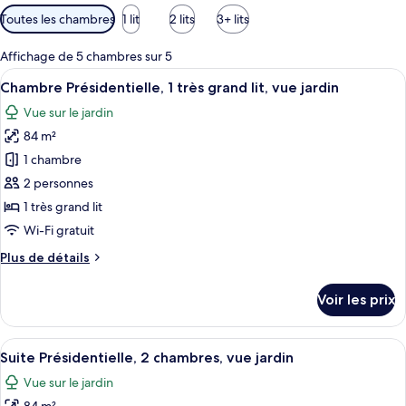
Filtres
Toutes les chambres
1 lit
2 lits
3+ lits
disponibles
pour
Affichage de 5 chambres sur 5
les
Afficher
Une piscine avec des chaises longues 
12
Chambre Présidentielle, 1 très grand lit, vue jardin
chambres
toutes
Vue sur le jardin
les
84 m²
photos
pour
1 chambre
ce
2 personnes
type
1 très grand lit
de
Wi-Fi gratuit
chambre :
Plus
Plus de détails
Chambre
de
Présidentielle,
détails
Voir les prix
1
sur
le
très
type
Afficher
Une piscine avec des chaises longues 
grand
11
de
Suite Présidentielle, 2 chambres, vue jardin
toutes
lit,
chambre
Vue sur le jardin
Chambre
les
vue
Présidentielle,