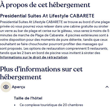
À propos de cet hébergement
Presidential Suites At Lifestyle CABARETE
Presidential Suites At Lifestyle CABARETE se trouve au bord d'une plage
privée où vous pourrez vous relaxer dans une cabine gratuite ou siroter
un verre au bar de plage et cerise sur le gâteau, vous serez à moins de 5
minutes de marche de Plage de Cabarete. 4 piscines extérieures sont à
votre disposition pour des moments de pure détente, tandis que ceux
souhaitant se faire chouchouter pourront profiter des massages qui
sont proposés. Les options de restauration comprennent 5 restaurants,
tandis que les 2 bars en bord de piscine vous invitent à siroter des
boissons rafraîchissantes. Vous profiterez ici de 4 bars/lounges, d'un
Informations sur le droit de rétractation
snack-bar/une épicerie fine, ainsi que d'agréables petits plus dans votre
chambre, tels qu'un réfrigérateur et un micro-ondes.
Plus d’informations sur cet
hébergement
Aperçu
Taille de l'hôtel
Ce complexe touristique de 20 chambres