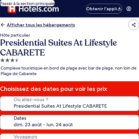
Passer à la section principale
Obtenir l’appli
Afficher tous les hébergements
Hôte particulier
Presidential Suites At Lifestyle
CABARETE
Hébergement
3.5 étoiles
Complexe touristique en bord de plage avec bar de plage, non loin de
Plage de Cabarete
Choisissez des dates pour voir les prix
Où allez-vous ?
Dates
Voyageurs