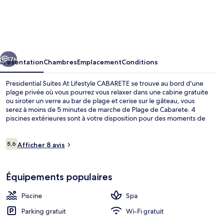
Presidential
Suites
At
Lifestyle
cédent
Suivant
CABARETE
17+
Présentation
Chambres
Emplacement
Conditions
Presidential Suites At Lifestyle CABARETE se trouve au bord d'une
plage privée où vous pourrez vous relaxer dans une cabine gratuite
ou siroter un verre au bar de plage et cerise sur le gâteau, vous
serez à moins de 5 minutes de marche de Plage de Cabarete. 4
piscines extérieures sont à votre disposition pour des moments de
pure détente, tandis que ceux souhaitant se faire chouchouter
pourront profiter des massages qui sont proposés. Les options de
Avis
restauration comprennent 5 restaurants, tandis que les 2 bars en
5,6
Afficher 8 avis
5,6 sur 10
voyageurs
bord de piscine vous invitent à siroter des boissons rafraîchissantes.
Vous profiterez ici de 4 bars/lounges, d'un snack-bar/une épicerie
4 piscines extérieures, cabanons gratui
fine, ainsi que d'agréables petits plus dans votre chambre, tels
Équipements populaires
qu'un réfrigérateur et un micro-ondes.
Piscine
Spa
Parking gratuit
Wi-Fi gratuit