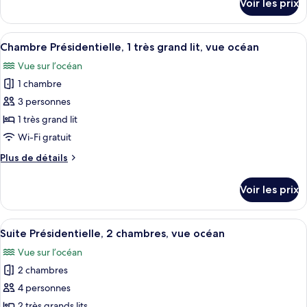
Voir les prix
sur
Triple
le
Luxe,
type
Afficher
Une chambre d’hôtel moderne avec un g
3
7
de
Chambre Présidentielle, 1 très grand lit, vue océan
toutes
chambres,
chambre
Vue sur l’océan
Chambre
les
vue
Triple
1 chambre
photos
océan
Luxe,
pour
3 personnes
3
ce
chambres,
1 très grand lit
vue
type
Wi-Fi gratuit
océan
de
Plus
Plus de détails
chambre :
de
Chambre
détails
Voir les prix
sur
Présidentielle,
le
1
type
Afficher
Une chambre d’hôtel moderne avec un g
très
7
de
Suite Présidentielle, 2 chambres, vue océan
toutes
grand
chambre
Vue sur l’océan
Chambre
les
lit,
Présidentielle,
2 chambres
photos
vue
1
pour
4 personnes
océan
très
ce
grand
2 très grands lits