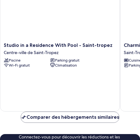
Studio
Charmi
Studio in a Residence With Pool - Saint-tropez
Charmi
in
2bdr/4p
Centre-ville de Saint-Tropez
Saint-T
a
Apartme
Piscine
Parking gratuit
Cuisin
Residence
-
Wi-Fi gratuit
Climatisation
Parkin
With
Saint-
Pool
tropez
-
Saint-
Saint-
Tropez
tropez
Centre-
ville
de
Saint-
Comparer des hébergements similaires
Tropez
Connectez-vous pour découvrir les réductions et les