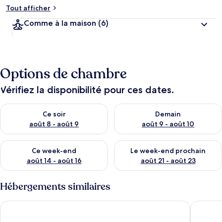
Tout afficher
Comme à la maison
(6)
Options de chambre
Vérifiez la disponibilité pour ces dates.
Vérifier la disponibilité pour ce soir août 8 - août 9
Vérifier la disponibilité pour 
Ce soir
Demain
août 8 - août 9
août 9 - août 10
Vérifier la disponibilité pour ce week-end août 14 - août 16
Vérifier la disponibilité pour
Ce week-end
Le week-end prochain
août 14 - août 16
août 21 - août 23
Hébergements similaires
Studio in a Residence With Pool - Saint-tropez
Charming