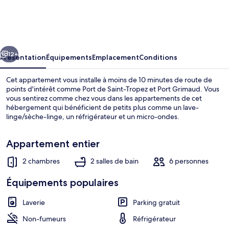
Apartment
-
2bdr/6p
cédent
Suivant
-
12+
Présentation
Équipements
Emplacement
Conditions
Saint
Cet appartement vous installe à moins de 10 minutes de route de
Tropez/port
points d'intérêt comme Port de Saint-Tropez et Port Grimaud. Vous
vous sentirez comme chez vous dans les appartements de cet
hébergement qui bénéficient de petits plus comme un lave-
linge/sèche-linge, un réfrigérateur et un micro-ondes.
Appartement entier
2 chambres
2 salles de bain
6 personnes
Appartement | 2 chambres, espace de 
Équipements populaires
Laverie
Parking gratuit
Non-fumeurs
Réfrigérateur