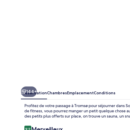
Arctic
Hotel
Tromsø
144+
Présentation
Chambres
Emplacement
Conditions
Profitez de votre passage à Tromsø pour séjourner dans S
de fitness, vous pourrez manger un petit quelque chose au
des petits plus offerts sur place, on trouve un sauna, un s
Avis
Merveilleux
9,2