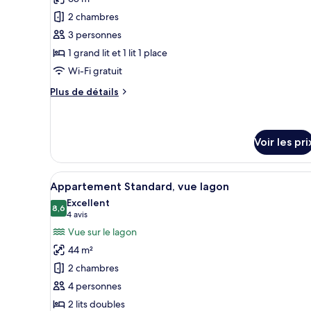
jumeaux,
pour
2 chambres
rez-
ce
de-
3 personnes
type
chaussée
1 grand lit et 1 lit 1 place
de
Wi-Fi gratuit
chambre :
Suite
Plus
Plus de détails
Supérieure,
de
détails
rez-
sur
de-
le
Voir les pri
chaussée
type
de
Afficher
Une terrasse en bois offrant un
chambre
6
Appartement Standard, vue lagon
Suite
toutes
Excellent
Supérieure,
les
8,6
8,6 sur 10
(4 avis)
4 avis
rez-
photos
de-
Vue sur le lagon
chaussée
pour
44 m²
ce
2 chambres
type
4 personnes
de
2 lits doubles
chambre :