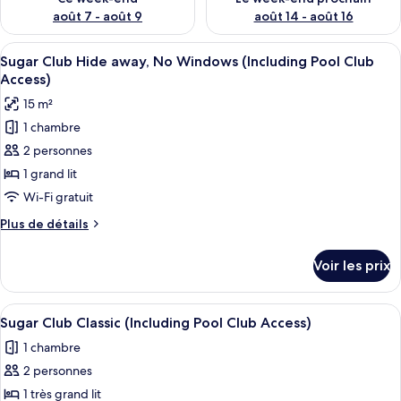
août 7 - août 9
août 14 - août 16
Afficher
Une chambre à coucher avec un grand l
3
Sugar Club Hide away, No Windows (Including Pool Club
toutes
Access)
les
15 m²
photos
1 chambre
pour
2 personnes
ce
type
1 grand lit
de
Wi-Fi gratuit
chambre :
Plus
Plus de détails
Sugar
de
Club
détails
Voir les prix
sur
Hide
le
away,
type
Afficher
Une chambre à coucher avec un lit, deu
No
4
de
Sugar Club Classic (Including Pool Club Access)
toutes
chambre
Windows
1 chambre
Sugar
les
(Including
Club
2 personnes
photos
Pool
Hide
pour
1 très grand lit
away,