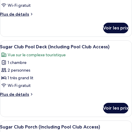
Club
ce
No
Wi-Fi gratuit
Access)
Windows
type
Plus
Plus de détails
(Including
de
de
Pool
chambre :
détails
Club
Voir les prix
sur
Sugar
Access)
le
Club
type
Afficher
Une chambre d’hôtel avec un grand lit,
Classic
6
de
Sugar Club Pool Deck (Including Pool Club Access)
toutes
chambre
(Including
Vue sur le complexe touristique
Sugar
les
Pool
Club
1 chambre
photos
Club
Classic
pour
2 personnes
Access)
(Including
ce
Pool
1 très grand lit
Club
type
Wi-Fi gratuit
Access)
de
Plus
Plus de détails
chambre :
de
Sugar
détails
Voir les prix
sur
Club
le
Pool
type
Afficher
Une chambre d’hôtel avec un lit, deux
Deck
5
de
Sugar Club Porch (Including Pool Club Access)
toutes
(Including
chambre