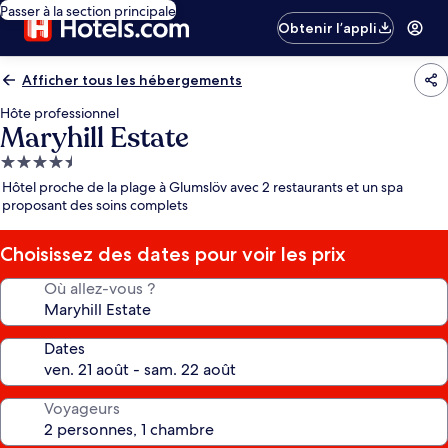
Passer à la section principale
Obtenir l’appli
Afficher tous les hébergements
Hôte professionnel
Maryhill Estate
Hébergement
4.5 étoiles
Hôtel proche de la plage à Glumslöv avec 2 restaurants et un spa
proposant des soins complets
Choisissez des dates pour voir les prix
Où allez-vous ?
Dates
Voyageurs