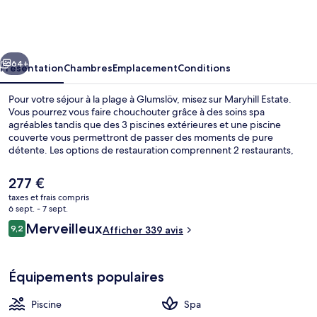
Estate
cédent
Suivant
64+
Présentation
Chambres
Emplacement
Conditions
Pour votre séjour à la plage à Glumslöv, misez sur Maryhill Estate.
Vous pourrez vous faire chouchouter grâce à des soins spa
agréables tandis que des 3 piscines extérieures et une piscine
couverte vous permettront de passer des moments de pure
détente. Les options de restauration comprennent 2 restaurants,
tandis que les 5 bars/salons vous invitent à siroter des boissons
rafraîchissantes. Cet hôtel de luxe abrite en outre un centre de
Le
277 €
remise en forme ouvert 24 h/24, une salle de fitness et une piscine
prix
taxes et frais compris
extérieure en saison.
actuel
6 sept. - 7 sept.
Extérieur
est
Avis
Merveilleux
9,2
Afficher 339 avis
de
9,2 sur 10
voyageurs
277 €.
Équipements populaires
Piscine
Spa