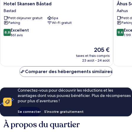
Hotel
Åhus
Hotel Skansen Båstad
Åhus S
Skansen
Seaside
Bastad
Aahus
Båstad
Aahus
Petit déjeuner gratuit
Spa
Petit 
Bastad
Parking
Wi-Fi gratuit
Parkin
8.8
9.4
Excellent
Exc
8,8
9,4
sur
sur
861 avis
1 199
10,
10,
Excellent,
Exceptio
Le
205 €
861 avis
1 199 avi
nouveau
taxes et frais compris
prix
23 août - 24 août
est
de
Comparer des hébergements similaires
205 €
Connectez-vous pour découvrir les réductions et les
avantages dont vous pouvez bénéficier. Plus de récompenses
pour plus d’aventures !
Se connecter
S’inscrire gratuitement
À propos du quartier