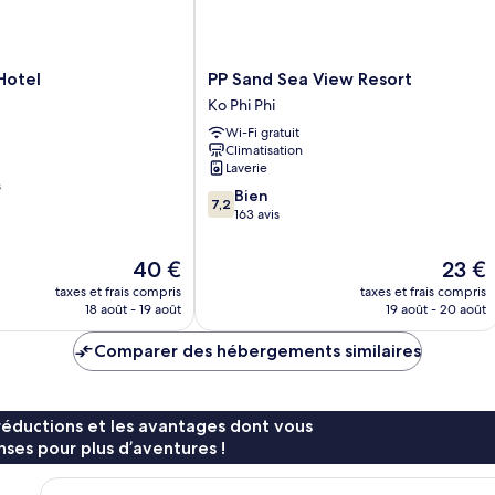
PP
Hotel
PP Sand Sea View Resort
Sand
Ko Phi Phi
Sea
Wi-Fi gratuit
View
Climatisation
Resort
Laverie
Ko
s
7.2
Phi
Bien
7,2
sur
Phi
163 avis
10,
Bien,
Le
Le
40 €
23 €
163 avis
nouveau
nouvea
taxes et frais compris
taxes et frais compris
prix
prix
18 août - 19 août
19 août - 20 août
est
est
de
de
Comparer des hébergements similaires
40 €
23 €
réductions et les avantages dont vous
ses pour plus d’aventures !