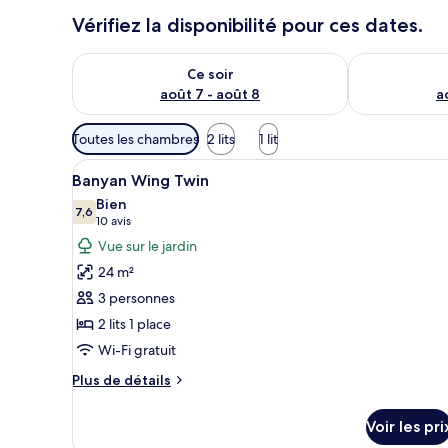
Vérifiez la disponibilité pour ces dates.
Vérifier la disponibilité pour ce soir août 7 - août 8
Vérifier la di
Ce soir
août 7 - août 8
a
Filtres
Toutes les chambres
2 lits
1 lit
disponibles
Afficher
Une chambre d’hôtel avec deux 
pour
5
Banyan Wing Twin
toutes
les
Bien
les
7,6
chambres
7,6 sur 10
(10 avis)
10 avis
photos
Vue sur le jardin
pour
24 m²
ce
3 personnes
type
2 lits 1 place
de
Wi-Fi gratuit
chambre :
Banyan
Plus
Plus de détails
Wing
de
détails
Twin
Voir les pri
sur