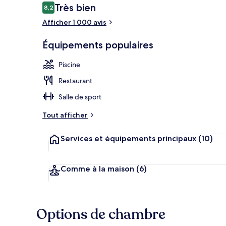
Avis
Très bien
8,2
8,2 sur 10
voyageurs
Afficher 1 000 avis
Enceinte de 
Équipements populaires
Piscine
Restaurant
Salle de sport
Tout afficher
Services et équipements principaux
(10)
Comme à la maison
(6)
Options de chambre