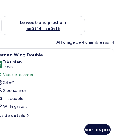
-end août 7 - août 9
Vérifier la disponibilité pour le week-end prochain août 14 - a
Le week-end prochain
août 14 - août 16
Affichage de 4 chambres sur 4
, une table de chevet avec une lampe, une chaise et une fenêtre avec des ri
fficher
Une chambre d’hôtel avec un grand lit, une té
8
arden Wing Double
outes
Très bien
s
4
8,4 sur 10
(19 avis)
19 avis
hotos
Vue sur le jardin
our
24 m²
e
2 personnes
ype
1 lit double
e
Wi-Fi gratuit
hambre :
arden
us
us de détails
ing
e
tails
ouble
Voir les prix
r