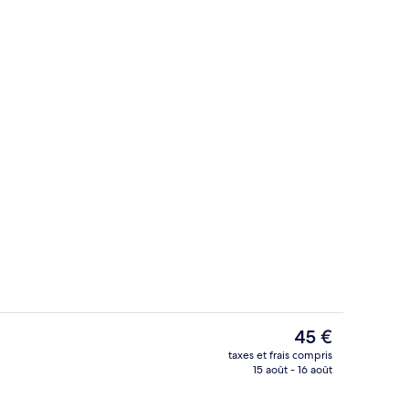
ieure
Petit déjeuner, déjeuner et dîner servi
Le
45 €
prix
taxes et frais compris
actuel
15 août - 16 août
Piscine extérieure
est
de