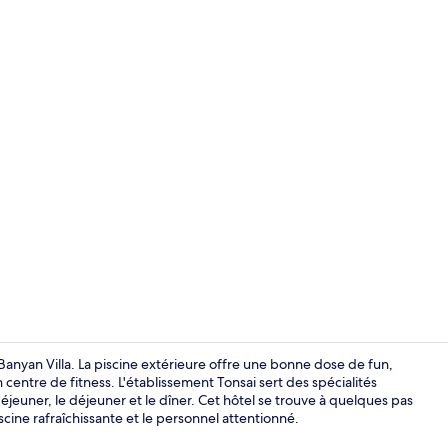
Entrée intér
i Banyan Villa. La piscine extérieure offre une bonne dose de fun,
centre de fitness. L'établissement Tonsai sert des spécialités
déjeuner, le déjeuner et le dîner. Cet hôtel se trouve à quelques pas
Hall
scine rafraîchissante et le personnel attentionné.