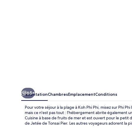
Phi
Banyan
Villa
65+
Présentation
Chambres
Emplacement
Conditions
Pour votre séjour à la plage à Koh Phi Phi, misez sur Phi Ph
mais ce n'est pas tout : l'hébergement abrite également un 
Cuisine à base de fruits de mer et est ouvert pour le petit 
de Jetée de Tonsai Pier. Les autres voyageurs adorent la pi