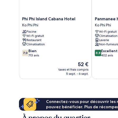
Phi
Panmanee
Phi Phi Island Cabana Hotel
Panmanee 
Phi
Hotel
Ko Phi Phi
Ko Phi Phi
Island
Ko
Piscine
Wi-Fi gratuit
Cabana
Phi
Wi-Fi gratuit
Climatisation
Hotel
Phi
Restaurant
Laverie
Ko
Climatisation
Non-fumeur
Phi
7.0
8.8
Bien
Excellent
Phi
7,0
8,8
sur
sur
713 avis
402 avis
10,
10,
Le
52 €
Bien,
Excellent,
nouveau
713 avis
402 avis
taxes et frais compris
prix
5 sept. - 6 sept.
est
de
52 €
Connectez-vous pour découvrir les 
pouvez bénéficier. Plus de récompen