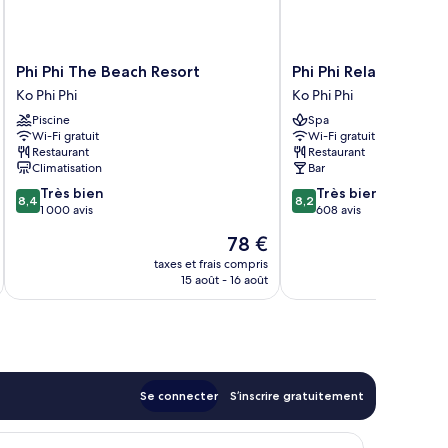
Phi
Phi
Phi Phi The Beach Resort
Phi Phi Relax Beach 
Phi
Phi
Ko Phi Phi
Ko Phi Phi
The
Relax
Piscine
Spa
Beach
Beach
Wi-Fi gratuit
Wi-Fi gratuit
Resort
Resort
Restaurant
Restaurant
Ko
Ko
Climatisation
Bar
Phi
Phi
8.4
8.2
Très bien
Très bien
Phi
Phi
8,4
8,2
sur
sur
1 000 avis
608 avis
10,
10,
Le
78 €
Très
Très
u
nouveau
bien,
bien,
taxes et frais compris
tax
prix
15 août - 16 août
1 000 avis
608 avis
est
de
78 €
Se connecter
S’inscrire gratuitement