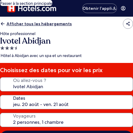
Passer à la section principale
Obtenir l’appli
Afficher tous les hébergements
Hôte professionnel
Ivotel Abidjan
Hébergement
3.5 étoiles
Hôtel à Abidjan avec un spa et un restaurant
Choisissez des dates pour voir les prix
Où allez-vous ?
Dates
Voyageurs