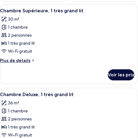
Afficher
Une chambre d’hôtel avec un lit, un bur
3
Chambre Supérieure, 1 très grand lit
toutes
30 m²
les
1 chambre
photos
pour
2 personnes
ce
1 très grand lit
type
Wi-Fi gratuit
de
Plus
Plus de détails
chambre :
de
Chambre
détails
Voir les prix
sur
Supérieure,
le
1
type
Afficher
Une chambre d’hôtel avec un lit, un bu
très
2
de
Chambre Deluxe, 1 très grand lit
toutes
grand
chambre
36 m²
Chambre
les
lit
Supérieure,
1 chambre
photos
1
pour
2 personnes
très
ce
grand
1 très grand lit
lit
type
Wi-Fi gratuit