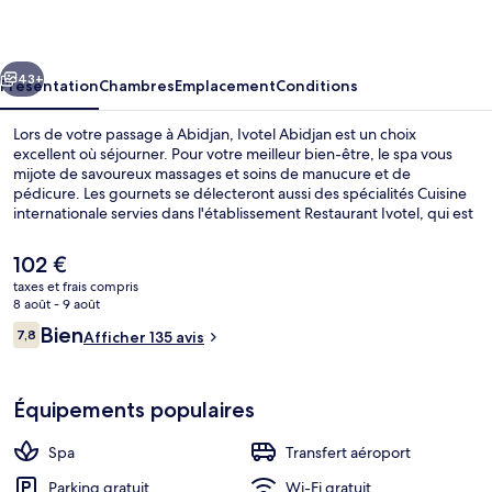
cédent
Suivant
43+
Présentation
Chambres
Emplacement
Conditions
Lors de votre passage à Abidjan, Ivotel Abidjan est un choix
excellent où séjourner. Pour votre meilleur bien-être, le spa vous
mijote de savoureux massages et soins de manucure et de
pédicure. Les gournets se délecteront aussi des spécialités Cuisine
internationale servies dans l'établissement Restaurant Ivotel, qui est
ouvert au moment du petit déjeuner, du déjeuner et du dîner. Parmi
les autres petits avantages de cet hébergement figurent une
Le
102 €
navette vers et depuis l'aéroport, un bar / salon et une salle de
prix
taxes et frais compris
fitness.
actuel
8 août - 9 août
Extérieur
est
Avis
Bien
7,8
Afficher 135 avis
de
7,8 sur 10
voyageurs
102 €.
Équipements populaires
Spa
Transfert aéroport
Parking gratuit
Wi-Fi gratuit