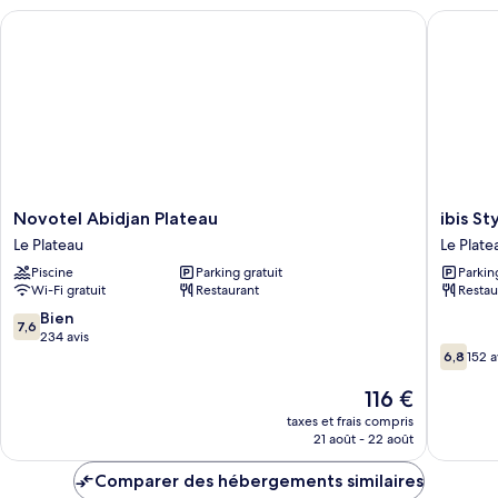
chambre
1
Novotel Abidjan Plateau
ibis Styl
Junior
King
Suite,
Bed
1
King
Bed
Novotel
ibis
Novotel Abidjan Plateau
ibis St
Abidjan
Styles
Le Plateau
Le Plate
Plateau
Abidjan
Piscine
Parking gratuit
Parkin
Le
Plateau
Wi-Fi gratuit
Restaurant
Restau
Plateau
Le
Plateau
7.6
Bien
7,6
sur
234 avis
6.8
10,
6,8
152 a
sur
Bien,
10,
Le
116 €
234 avis
152 avis
nouveau
taxes et frais compris
prix
21 août - 22 août
est
de
Comparer des hébergements similaires
116 €