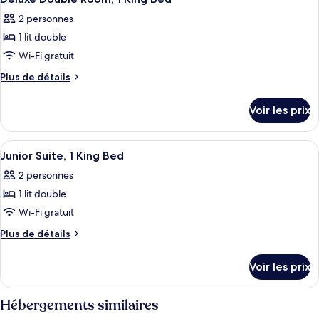
toutes
chambre
King
2 personnes
Apartment,
les
Bed
1
1 lit double
photos
King
pour
Wi-Fi gratuit
Bed
ce
Plus
Plus de détails
type
de
détails
de
Voir les prix
sur
chambre :
le
Deluxe
type
Afficher
Une chambre d’hôtel avec un lit, deux
1
Double
de
Junior Suite, 1 King Bed
toutes
chambre
Room,
2 personnes
Deluxe
les
1
Double
1 lit double
photos
King
Room,
pour
Wi-Fi gratuit
1
Bed
ce
King
Plus
Plus de détails
Bed
type
de
détails
de
Voir les prix
sur
chambre :
le
Junior
type
Hébergements similaires
Suite,
de