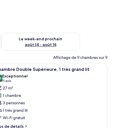
-end août 7 - août 9
Vérifier la disponibilité pour le week-end prochain août 14 - a
Le week-end prochain
août 14 - août 16
Affichage de 9 chambres sur 9
es.
haise, un miroir et un mur orné d’un tableau abstrait aux couleurs vives.
fficher
Une chambre d’hôtel comprenant un lit, une t
5
ambre Double Supérieure, 1 très grand lit
outes
Exceptionnel
s
8
9,8 sur 10
(11 avis)
11 avis
hotos
27 m²
our
1 chambre
e
3 personnes
ype
1 très grand lit
e
Wi-Fi gratuit
hambre :
hambre
us
us de détails