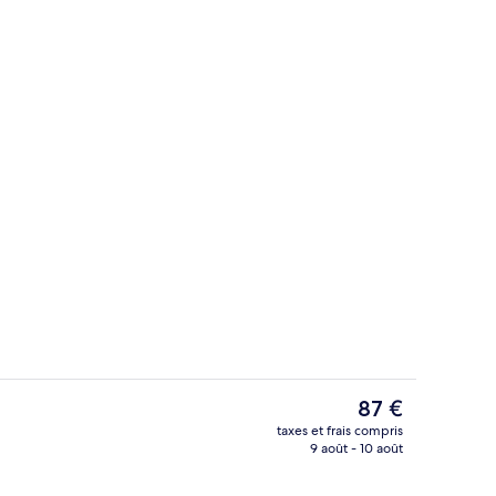
r buffet compris tous les jours
Billards
Le
87 €
prix
taxes et frais compris
actuel
9 août - 10 août
ieure, chaises longues
Entrée de l’hébergement
est
de