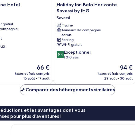
Holiday
ine Hotel
Holiday Inn Belo Horizonte
Inn
Savassi by IHG
Belo
Savassi
Horizonte
r gratuit
Savassi
Piscine
 compagnie
Animaux de compagnie
by
admis
IHG
it
Parking
Savassi
Wi-Fi gratuit
eux
9.4
Exceptionnel
9,4
sur
1 010 avis
10,
Le
Le
66 €
94 €
Exceptionnel,
nouveau
nouvea
1 010 avis
taxes et frais compris
taxes et frais compris
prix
prix
16 août - 17 août
29 août - 30 août
est
est
de
de
Comparer des hébergements similaires
66 €
94 €
réductions et les avantages dont vous
ses pour plus d’aventures !