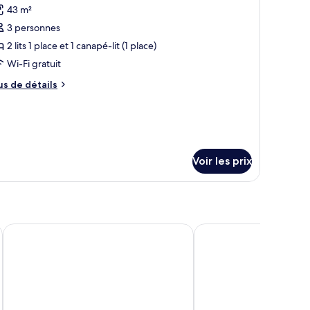
43 m²
luxe,
s
anapé-
3 personnes
hotos
ès
t
our
2 lits 1 place et 1 canapé-lit (1 place)
and
e
Wi-Fi gratuit
ype
us
us de détails
e
e
napé-
hambre :
tails
r
hambre
pe
e
Voir les prix
hambre
hambre
y IHG
Hilton Garden Inn Belo Horizonte, Brazil
H2 Platinum Lourdes