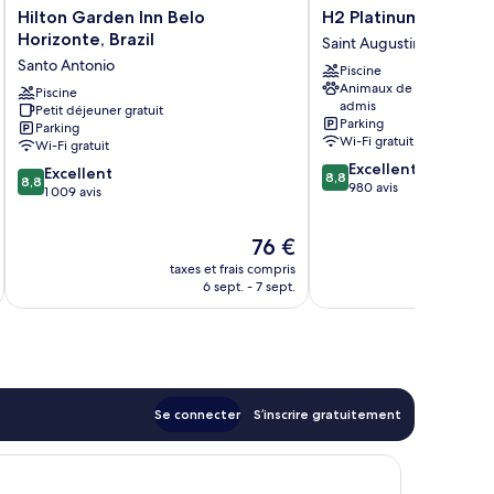
Hilton
H2
Hilton Garden Inn Belo
H2 Platinum Lourdes
Garden
Platinum
Horizonte, Brazil
Saint Augustin
Inn
Lourdes
Santo Antonio
Piscine
Belo
Saint
Animaux de compagnie
Horizonte,
Piscine
Augustin
admis
Petit déjeuner gratuit
Brazil
Parking
Parking
Santo
Wi-Fi gratuit
Wi-Fi gratuit
Antonio
8.8
Excellent
8.8
Excellent
8,8
8,8
sur
980 avis
sur
1 009 avis
10,
10,
Excellent,
Excellent,
Le
76 €
980 avis
1 009 avis
u
nouveau
taxes et frais compris
tax
prix
6 sept. - 7 sept.
est
de
76 €
Se connecter
S’inscrire gratuitement