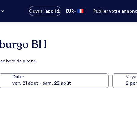
•
s
Ouvrir l’appli
EUR
Publier votre annon
mburgo BH
 en bord de piscine
Dates
Voya