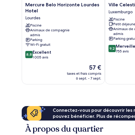
Mercure
Ville
Mercure Belo Horizonte Lourdes
Ville Celest
Belo
Celestine
Hotel
Luxemburgo
Horizonte
Hotel
Lourdes
Piscine
Lourdes
Luxemburgo
Petit déjeune
Hotel
Piscine
Animaux de
Animaux de compagnie
Lourdes
admis
admis
Parking gratu
Parking
Wi-Fi gratuit
9.2
Merveill
9,2
sur
755 avis
8.8
Excellent
8,8
10,
sur
1 005 avis
Merveilleux,
10,
Le
57 €
755 avis
Excellent,
nouveau
1 005 avis
taxes et frais compris
prix
6 sept. - 7 sept.
est
de
57 €
Connectez-vous pour découvrir les 
pouvez bénéficier. Plus de récompen
À propos du quartier