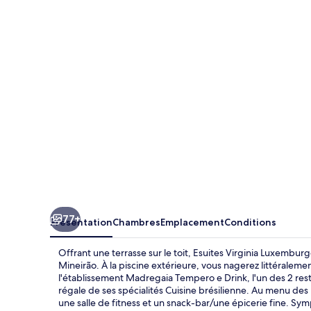
Virginia
Luxemburgo
BH
77+
Présentation
Chambres
Emplacement
Conditions
Offrant une terrasse sur le toit, Esuites Virginia Luxembu
Mineirão. À la piscine extérieure, vous nagerez littéralemen
l'établissement Madregaia Tempero e Drink, l'un des 2 resta
régale de ses spécialités Cuisine brésilienne. Au menu des 
une salle de fitness et un snack-bar/une épicerie fine. Sy