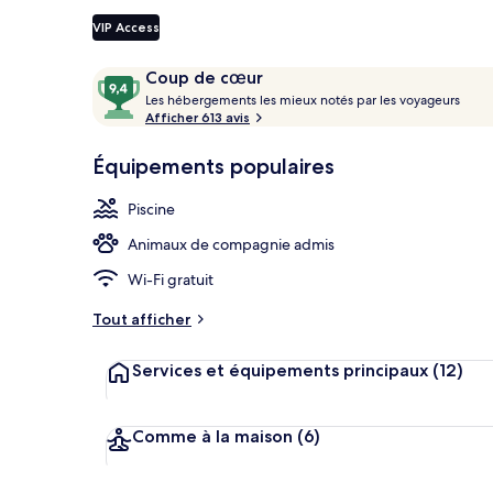
VIP Access
Avis
9,4
Coup de cœur
Hall
voyageurs
L
sur
Les hébergements les mieux notés par les voyageurs
e
Afficher 613 avis
10,
s
Coup
Équipements populaires
de
h
cœur
é
Piscine
b
e
Animaux de compagnie admis
r
g
Wi-Fi gratuit
e
m
Tout afficher
e
n
Services et équipements principaux
(12)
t
s
l
Comme à la maison
(6)
e
s