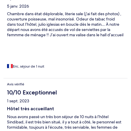
5 janv. 2026
Chambre dans état déplorable, literie sale (j’ai fait des photos) ,
couverture poisseuse, mal insonorisé. Odeur de tabac froid
dans tout l’hôtel, julio iglesias en boucle dès le matin… À notre
départ nous avons été accusés de vol de serviettes par la
femmme de ménage !! J’ai ouvert ma valise dans le hall d’accueil
pour prouver mon innocence..résultat devant l’esclandre que
j’ai fait , bizarrement…la serviette réapparaît …elle l’a retrouvé..
Aucune excuse de la femme de ménage… Fuyez !!! N’importe
où mais fuyez !
Eric, séjour de 1 nuit
Avis vérifié
10/10 Exceptionnel
1 sept. 2023
Hôtel très accueillant
Nous avons passé un très bon séjour de 10 nuits à l’hôtel
Sindibad, il est très bien situé, il y a tout à côté, le personnel est
formidable, toujours à l’écoute, très serviable, les femmes de