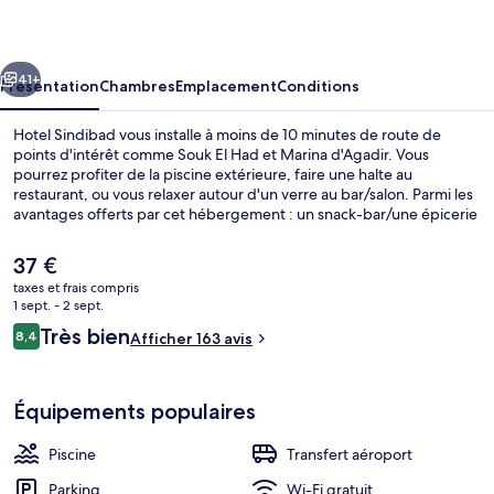
cédent
Suivant
41+
Présentation
Chambres
Emplacement
Conditions
Hotel Sindibad vous installe à moins de 10 minutes de route de
points d'intérêt comme Souk El Had et Marina d'Agadir. Vous
pourrez profiter de la piscine extérieure, faire une halte au
restaurant, ou vous relaxer autour d'un verre au bar/salon. Parmi les
avantages offerts par cet hébergement : un snack-bar/une épicerie
fine et une terrasse. Les autres voyageurs adorent le personnel
attentionné.
Le
37 €
prix
taxes et frais compris
actuel
1 sept. - 2 sept.
Vue depuis l’hébergement
est
Avis
Très bien
8,4
Afficher 163 avis
de
8,4 sur 10
voyageurs
37 €.
Équipements populaires
Piscine
Transfert aéroport
Parking
Wi-Fi gratuit