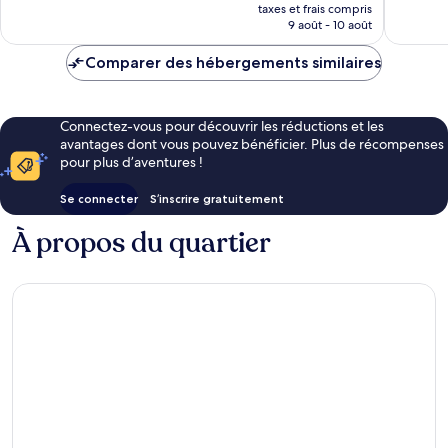
nouveau
bien,
70 avis
taxes et frais compris
prix
9 août - 10 août
68 avis
est
de
Comparer des hébergements similaires
47 €
Connectez-vous pour découvrir les réductions et les
avantages dont vous pouvez bénéficier. Plus de récompenses
pour plus d’aventures !
Se connecter
S’inscrire gratuitement
À propos du quartier