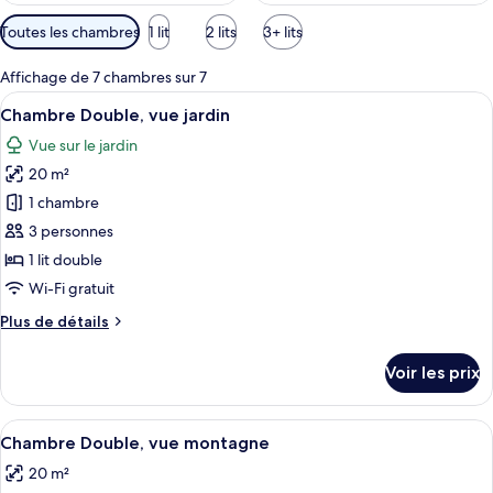
Filtres
Toutes les chambres
1 lit
2 lits
3+ lits
disponibles
pour
Affichage de 7 chambres sur 7
les
Afficher
Une chambre d’hôtel avec deux lits, ch
6
Chambre Double, vue jardin
chambres
toutes
Vue sur le jardin
les
20 m²
photos
pour
1 chambre
ce
3 personnes
type
1 lit double
de
Wi-Fi gratuit
chambre :
Plus
Plus de détails
Chambre
de
Double,
détails
Voir les prix
vue
sur
le
jardin
type
Afficher
Un lit bien fait, recouvert d’une couvr
5
de
Chambre Double, vue montagne
toutes
chambre
20 m²
Chambre
les