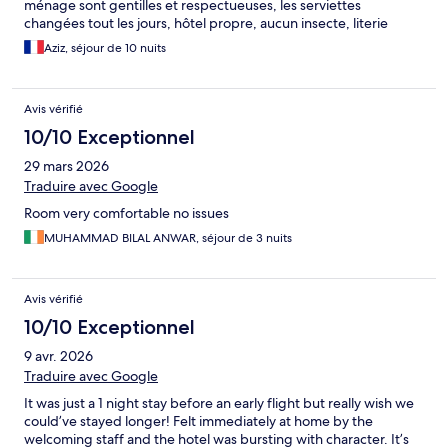
ménage sont gentilles et respectueuses, les serviettes
changées tout les jours, hôtel propre, aucun insecte, literie
confortable et propre, oui des rénovations de douche serait
Aziz, séjour de 10 nuits
super, et la déco bien sure c’est le thème de l’hôtel, je n’ai pas
besoin d’aimer tant que tout est correct ça me convient, nous
avons profité de la piscine très intime c’était super. Merci
Avis vérifié
beaucoup pour cet accueil.
10/10 Exceptionnel
29 mars 2026
Traduire avec Google
Room very comfortable no issues
MUHAMMAD BILAL ANWAR, séjour de 3 nuits
Avis vérifié
10/10 Exceptionnel
9 avr. 2026
Traduire avec Google
It was just a 1 night stay before an early flight but really wish we
could’ve stayed longer! Felt immediately at home by the
welcoming staff and the hotel was bursting with character. It’s