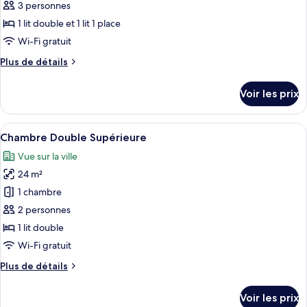
Double,
3 personnes
photos
vue
pour
1 lit double et 1 lit 1 place
jardin
ce
Wi-Fi gratuit
type
Plus
Plus de détails
de
de
chambre :
détails
Voir les prix
sur
Chambre
le
Double,
type
Afficher
Une chambre d’hôtel avec un lit, une l
vue
5
de
Chambre Double Supérieure
toutes
chambre
montagne
Vue sur la ville
Chambre
les
Double,
24 m²
photos
vue
pour
1 chambre
montagne
ce
2 personnes
type
1 lit double
de
Wi-Fi gratuit
chambre :
Plus
Plus de détails
Chambre
de
Double
détails
Voir les prix
Supérieure
sur