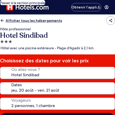
Passer à la section principale
Obtenir l’appli
Afficher tous les hébergements
Hôte professionnel
Hotel Sindibad
Hébergement
3.0 étoiles
Hôtel avec une piscine extérieure - Plage d'Agadir à 2,1 km
Choisissez des dates pour voir les prix
Où allez-vous ?
Dates
Voyageurs