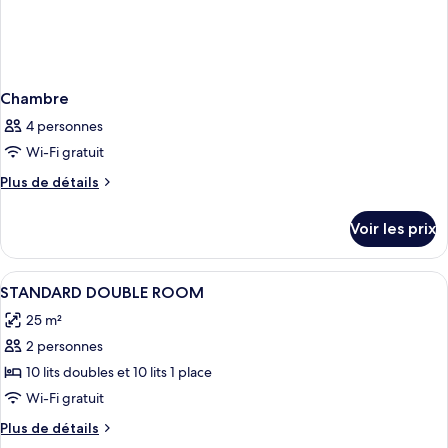
Chambre
4 personnes
Wi-Fi gratuit
Plus
Plus de détails
de
détails
Voir les prix
sur
le
type
Afficher
Une chambre d’hôtel avec un lit, une p
2
de
STANDARD DOUBLE ROOM
toutes
chambre
25 m²
Chambre
les
2 personnes
photos
pour
10 lits doubles et 10 lits 1 place
ce
Wi-Fi gratuit
type
Plus
Plus de détails
de
de