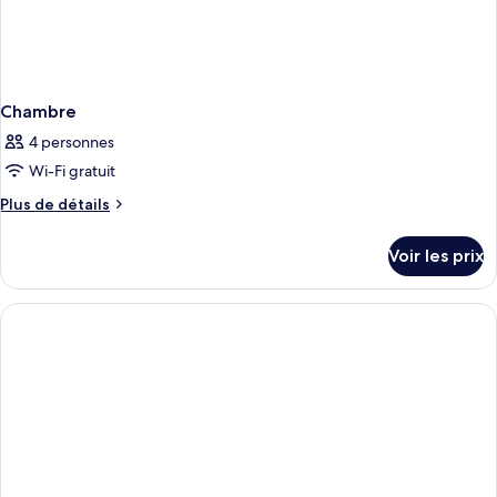
Chambre
4 personnes
Wi-Fi gratuit
Plus
Plus de détails
de
détails
Voir les prix
sur
le
type
de
chambre
Chambre