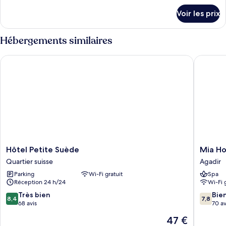
chambre :
détails
Voir les prix
sur
STANDARD
le
DOUBLE
type
Hébergements similaires
ROOM
de
chambre
Hôtel Petite Suède
Mia Hote
STANDARD
DOUBLE
ROOM
Hôtel
Mia
Hôtel Petite Suède
Mia Ho
Petite
Hotels
Quartier suisse
Agadir
Suède
Agadir
Parking
Wi-Fi gratuit
Spa
Quartier
Agadir
Réception 24 h/24
Wi-Fi 
suisse
8.4
7.8
Très bien
Bie
8,4
7,8
sur
sur
68 avis
70 av
10,
10,
Le
47 €
Très
Bien,