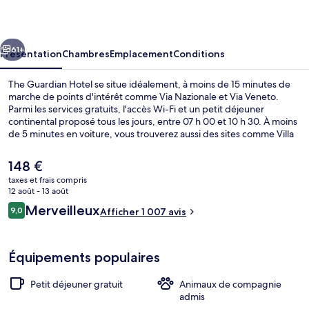
Hotel
cédent
Suivant
61+
Présentation
Chambres
Emplacement
Conditions
The Guardian Hotel se situe idéalement, à moins de 15 minutes de
marche de points d'intérêt comme Via Nazionale et Via Veneto.
Parmi les services gratuits, l'accès Wi-Fi et un petit déjeuner
continental proposé tous les jours, entre 07 h 00 et 10 h 30. À moins
de 5 minutes en voiture, vous trouverez aussi des sites comme Villa
Borghèse et Escaliers de la Place d'Espagne (Piazza di Spagna). Les
autres voyageurs apprécient l'emplacement pour les visites
Le
148 €
touristiques, mais aussi pour sa proximité avec les transports publics
prix
taxes et frais compris
: Station de métro Castro Pretorio est à 6 min à pied et Station de
actuel
12 août - 13 août
métro Repubblica, à 10 min de marche.
Extérieur
est
Avis
Merveilleux
9,0
Afficher 1 007 avis
de
9,0 sur 10
voyageurs
148 €.
Équipements populaires
Petit déjeuner gratuit
Animaux de compagnie
admis