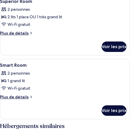
4
Room
de
Superior Room
toutes
chambre
2 personnes
Classic
les
Room
2 lits 1 place OU 1 très grand lit
photos
pour
Wi-Fi gratuit
ce
Plus
Plus de détails
type
de
détails
de
Voir les prix
sur
chambre :
le
Superior
type
Afficher
Literie de qualité supérieure, coffres-
4
Room
de
Smart Room
toutes
chambre
2 personnes
Superior
les
Room
1 grand lit
photos
pour
Wi-Fi gratuit
ce
Plus
Plus de détails
type
de
détails
de
Voir les prix
sur
chambre :
le
Smart
type
Hébergements similaires
Room
de