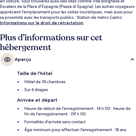
en voiture, vous trouverez aussi des sites comme Villa Borghèse et
Escaliers de la Place d'Espagne (Piazza di Spagna). Les autres voyageurs
apprécient l'emplacement pour les visites touristiques, mais aussi pour
sa proximité avec les transports publics : Station de métro Castro
Pretorio est à 6 min à pied et Station de métro Repubblica, à 10 min de
Informations sur le droit de rétractation
marche.
Plus d’informations sur cet
hébergement
Aperçu
Taille de l'hôtel
Hôtel de 74 chambres
Sur 6 étages
Arrivée et départ
Heure de début de l'enregistrement : 14 h 00 ; heure de
fin de l'enregistrement : 09 h 00.
Formalités d'arrivée sans contact
Âge minimum pour effectuer l'enregistrement : 18 ans