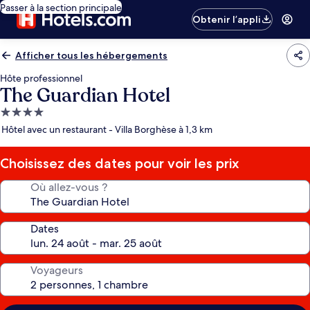
Passer à la section principale
Obtenir l’appli
Afficher tous les hébergements
Hôte professionnel
The Guardian Hotel
Hébergement
4.0 étoiles
Hôtel avec un restaurant - Villa Borghèse à 1,3 km
Choisissez des dates pour voir les prix
Où allez-vous ?
Dates
Voyageurs