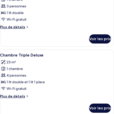
photos
pour
3 personnes
ce
1 lit double
type
Wi-Fi gratuit
de
Plus
Plus de détails
chambre :
de
Chambre
détails
Voir les prix
sur
Double
le
Classique
type
Afficher
Une chambre d’hôtel moderne dotée d’u
4
de
Chambre Triple Deluxe
toutes
chambre
23 m²
Chambre
les
Double
1 chambre
photos
Classique
pour
4 personnes
ce
1 lit double et 1 lit 1 place
type
Wi-Fi gratuit
de
Plus
Plus de détails
chambre :
de
Chambre
détails
Voir les prix
sur
Triple