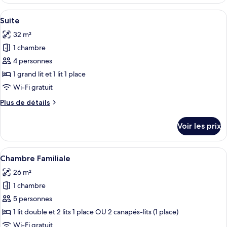
le
Deluxe
type
Afficher
Une chambre d’hôtel avec un grand li
9
de
Suite
toutes
chambre
32 m²
Chambre
les
Triple
1 chambre
photos
Deluxe
pour
4 personnes
ce
1 grand lit et 1 lit 1 place
type
Wi-Fi gratuit
de
Plus
Plus de détails
chambre :
de
Suite
détails
Voir les prix
sur
le
type
Afficher
Une chambre d’hôtel moderne dotée d’u
10
de
Chambre Familiale
toutes
chambre
26 m²
Suite
les
1 chambre
photos
pour
5 personnes
ce
1 lit double et 2 lits 1 place OU 2 canapés-lits (1 place)
type
Wi-Fi gratuit