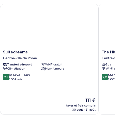
chambre
Suitedreams
The Hive
Smart
Room
Suitedreams
The
Suitedreams
The Hi
Centre-
Hive
Centre-ville de Rome
Centre-
ville
Hotel
Transfert aéroport
Wi-Fi gratuit
Spa
de
Centre-
Climatisation
Non-fumeurs
Wi-Fi 
Rome
ville
de
9.0
9.2
Merveilleux
Mer
9,0
9,2
Rome
sur
sur
1 059 avis
2 002
10,
10,
Merveilleux,
Merveill
1 059 avis
2 002 av
Le
111 €
nouveau
taxes et frais compris
prix
30 août - 31 août
est