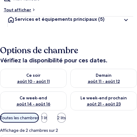
Tout afficher
Services et équipements principaux
(5)
Options de chambre
Vérifiez la disponibilité pour ces dates.
Vérifier la disponibilité pour ce soir août 10 - août 11
Vérifier la disponibilité pour 
Ce soir
Demain
août 10 - août 11
août 11 - août 12
Vérifier la disponibilité pour ce week-end août 14 - août 16
Vérifier la disponibilité pour
Ce week-end
Le week-end prochain
août 14 - août 16
août 21 - août 23
Filtres
Toutes les chambres
1 lit
2 lits
disponibles
pour
Affichage de 2 chambres sur 2
les
Une pièce comprenant un lit, un burea