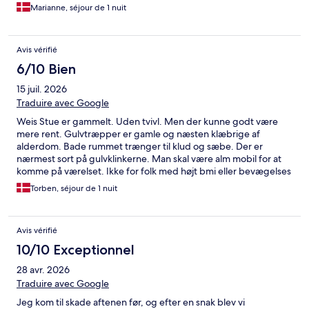
Marianne, séjour de 1 nuit
Avis vérifié
6/10 Bien
15 juil. 2026
Traduire avec Google
Weis Stue er gammelt. Uden tvivl. Men der kunne godt være
mere rent. Gulvtræpper er gamle og næsten klæbrige af
alderdom. Bade rummet trænger til klud og sæbe. Der er
nærmest sort på gulvklinkerne. Man skal være alm mobil for at
komme på værelset. Ikke for folk med højt bmi eller bevægelses
besvær. Her er meget lydt. Køkkenet støjer med potter, pander
Torben, séjour de 1 nuit
og skraldespande. Så vær tålmodig til det lukker. Sjovt at bo der,
og nu har vi prøvet det.,
Avis vérifié
10/10 Exceptionnel
28 avr. 2026
Traduire avec Google
Jeg kom til skade aftenen før, og efter en snak blev vi