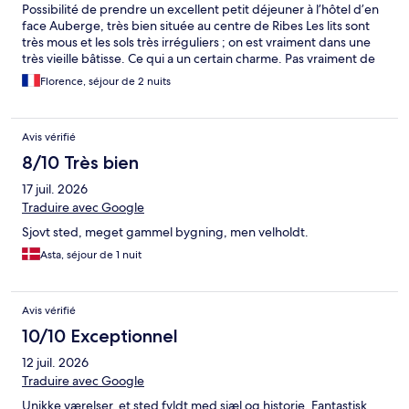
Possibilité de prendre un excellent petit déjeuner à l’hôtel d’en
face Auberge, très bien située au centre de Ribes Les lits sont
très mous et les sols très irréguliers ; on est vraiment dans une
très vieille bâtisse. Ce qui a un certain charme. Pas vraiment de
réception, personne pour le règlement le matin au moment de
Florence, séjour de 2 nuits
partir. Ce qui nous a posé problème.
Avis vérifié
8/10 Très bien
17 juil. 2026
Traduire avec Google
Sjovt sted, meget gammel bygning, men velholdt.
Asta, séjour de 1 nuit
Avis vérifié
10/10 Exceptionnel
12 juil. 2026
Traduire avec Google
Unikke værelser, et sted fyldt med sjæl og historie. Fantastisk