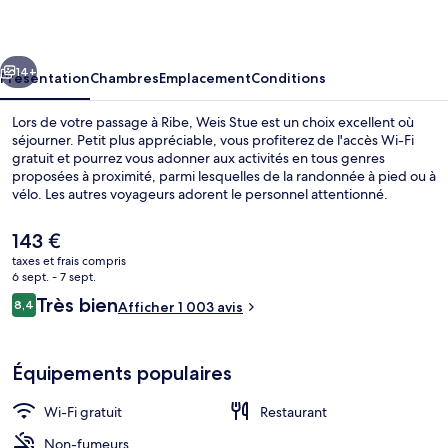
cédent
Suivant
14+
Présentation
Chambres
Emplacement
Conditions
Lors de votre passage à Ribe, Weis Stue est un choix excellent où
séjourner. Petit plus appréciable, vous profiterez de l'accès Wi-Fi
gratuit et pourrez vous adonner aux activités en tous genres
proposées à proximité, parmi lesquelles de la randonnée à pied ou à
vélo. Les autres voyageurs adorent le personnel attentionné.
Le
143 €
prix
taxes et frais compris
actuel
6 sept. - 7 sept.
Façade de l’hébergement
est
Avis
Très bien
8,4
Afficher 1 003 avis
de
8,4 sur 10
voyageurs
143 €.
Équipements populaires
Wi-Fi gratuit
Restaurant
Non-fumeurs