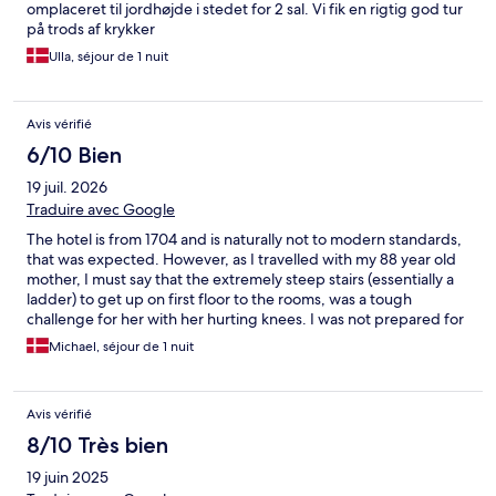
omplaceret til jordhøjde i stedet for 2 sal. Vi fik en rigtig god tur
på trods af krykker
Ulla, séjour de 1 nuit
Avis vérifié
6/10 Bien
19 juil. 2026
Traduire avec Google
The hotel is from 1704 and is naturally not to modern standards,
that was expected. However, as I travelled with my 88 year old
mother, I must say that the extremely steep stairs (essentially a
ladder) to get up on first floor to the rooms, was a tough
challenge for her with her hurting knees. I was not prepared for
one shared bathroom between the ten rooms. That could be
Michael, séjour de 1 nuit
me missing that info during the booking process. The doors
were of the plank type, you'd normally find in barns. Yes, it's an
old hotel, but as you pay for a hotel room, one does not expect
Avis vérifié
to be exposed to the farting noises of the neighbours of the
hotel. Overall, certainly an experience. That said, I would not
8/10 Très bien
recommend this hotel to people with any sort of disability, nor to
19 juin 2025
families where carrying family members are required.