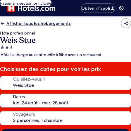
Passer à la section principale
Obtenir l’appli
Afficher tous les hébergements
Hôte professionnel
Weis Stue
Hébergement
2.5 étoiles
Hôtel-auberge au centre-ville à Ribe avec un restaurant
Choisissez des dates pour voir les prix
Où allez-vous ?
Dates
Voyageurs