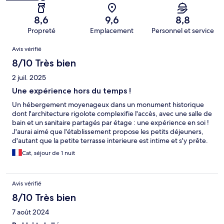
8,6
9,6
8,8
Propreté
Emplacement
Personnel et service
Avis
Avis vérifié
8/10 Très bien
2 juil. 2025
Une expérience hors du temps !
Un hébergement moyenageux dans un monument historique
dont l'architecture rigolote complexifie l'accès, avec une salle de
bain et un sanitaire partagés par étage : une expérience en soi !
J'aurai aimé que l'établissement propose les petits déjeuners,
d'autant que la petite terrasse interieure est intime et s'y prête.
La cuisine proposée pour les déjeuners et dîners est
Cat, séjour de 1 nuit
traditionnelle et de très bonne qualité. Le personnel est
adorable.
Avis vérifié
8/10 Très bien
7 août 2024