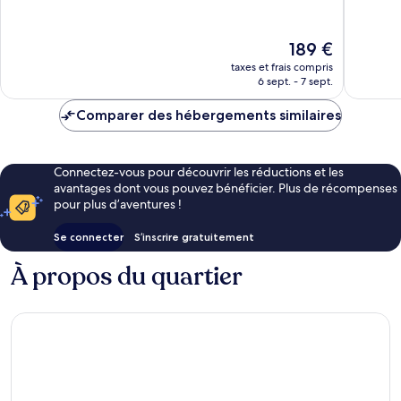
10,
Excellen
Très
1 018 avi
bien,
Le
189 €
1 005 avis
nouveau
taxes et frais compris
prix
6 sept. - 7 sept.
est
de
Comparer des hébergements similaires
189 €
Connectez-vous pour découvrir les réductions et les
avantages dont vous pouvez bénéficier. Plus de récompenses
pour plus d’aventures !
Se connecter
S’inscrire gratuitement
À propos du quartier