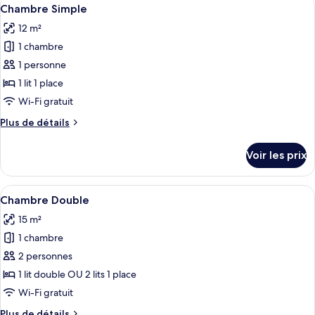
Afficher
5
Chambre Simple
chambres
toutes
12 m²
les
1 chambre
photos
pour
1 personne
ce
1 lit 1 place
type
Wi-Fi gratuit
de
Plus
Plus de détails
chambre :
de
Chambre
détails
Voir les prix
sur
Simple
le
type
Afficher
Une chambre à coucher avec un lit, un
6
de
Chambre Double
toutes
chambre
15 m²
Chambre
les
Simple
1 chambre
photos
pour
2 personnes
ce
1 lit double OU 2 lits 1 place
type
Wi-Fi gratuit
de
Plus
Plus de détails