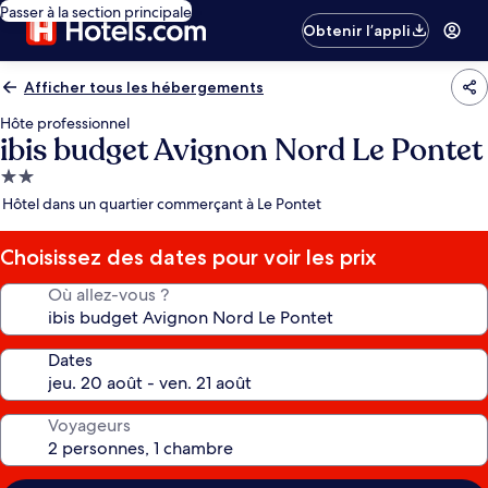
Passer à la section principale
Obtenir l’appli
Afficher tous les hébergements
Hôte professionnel
ibis budget Avignon Nord Le Pontet
Hébergement
2.0 étoiles
Hôtel dans un quartier commerçant à Le Pontet
Choisissez des dates pour voir les prix
Où allez-vous ?
Dates
Voyageurs