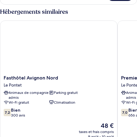
chambre :
le
Chambre
type
Hébergements similaires
Familiale,
de
chambre
2
Fasthôtel Avignon Nord
Premiere
Chambre
lits
Familiale,
doubles
2
lits
doubles
Fasthôtel
Premier
Fasthôtel Avignon Nord
Premie
Avignon
Classe
Le Pontet
Le Pont
Nord
Avignon
Animaux de compagnie
Parking gratuit
Anima
Le
Nord
admis
admis
Pontet
-
Wi-Fi gratuit
Climatisation
Wi-Fi 
Le
7.2
7.0
Bien
Pontet
Bie
7,2
7,0
sur
sur
300 avis
Le
656 a
10,
10,
Pontet
Le
48 €
Bien,
Bien,
nouveau
300 avis
656 avis
taxes et frais compris
prix
9 août - 10 août