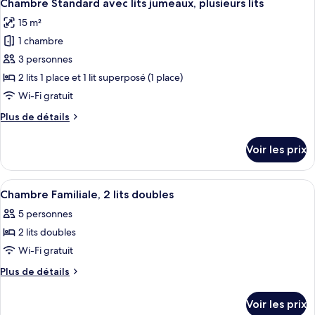
4
de
Chambre Standard avec lits jumeaux, plusieurs lits
toutes
chambre
15 m²
Chambre
les
Triple,
1 chambre
photos
plusieurs
pour
3 personnes
lits
ce
2 lits 1 place et 1 lit superposé (1 place)
type
Wi-Fi gratuit
de
Plus
Plus de détails
chambre :
de
Chambre
détails
Voir les prix
sur
Standard
le
avec
type
Afficher
Une chambre d’hôtel avec deux lits, un
lits
1
de
Chambre Familiale, 2 lits doubles
toutes
jumeaux,
chambre
5 personnes
Chambre
les
plusieurs
Standard
2 lits doubles
photos
lits
avec
pour
Wi-Fi gratuit
lits
ce
jumeaux,
Plus
Plus de détails
plusieurs
type
de
lits
détails
de
Voir les prix
sur