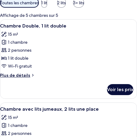
Filtres
Toutes les chambres
1 lit
2 lits
3+ lits
disponibles
pour
Affichage de 5 chambres sur 5
les
Afficher
Une chambre d’hôtel comprenant un lit
5
Chambre Double, 1 lit double
chambres
toutes
15 m²
les
1 chambre
photos
pour
2 personnes
ce
1 lit double
type
Wi-Fi gratuit
de
Plus
Plus de détails
chambre :
de
Chambre
détails
Voir les prix
sur
Double,
le
1
type
Afficher
Une chambre d’hôtel avec deux lits, un
lit
6
de
Chambre avec lits jumeaux, 2 lits une place
toutes
double
chambre
15 m²
Chambre
les
Double,
1 chambre
photos
1
pour
2 personnes
lit