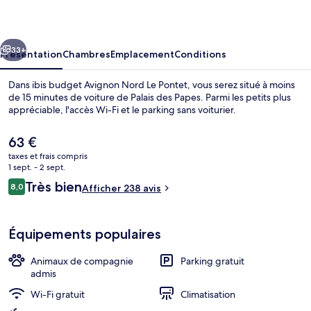
Avignon
Nord
cédent
Suivant
Le
33+
Présentation
Chambres
Emplacement
Conditions
Pontet
Dans ibis budget Avignon Nord Le Pontet, vous serez situé à moins
de 15 minutes de voiture de Palais des Papes. Parmi les petits plus
appréciable, l'accès Wi-Fi et le parking sans voiturier.
Le
63 €
prix
taxes et frais compris
actuel
1 sept. - 2 sept.
est
Avis
Très bien
8,0
Afficher 238 avis
de
8,0 sur 10
voyageurs
Extérieur
63 €.
Équipements populaires
Animaux de compagnie
Parking gratuit
admis
Wi-Fi gratuit
Climatisation