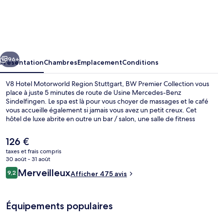
V8
Hotel
Motorworld
Region
cédent
Suivant
Stuttgart,
96+
Présentation
Chambres
Emplacement
Conditions
BW
V8 Hotel Motorworld Region Stuttgart, BW Premier Collection vous
Premier
place à juste 5 minutes de route de Usine Mercedes-Benz
Sindelfingen. Le spa est là pour vous choyer de massages et le café
Collection
vous accueille également si jamais vous avez un petit creux. Cet
hôtel de luxe abrite en outre un bar / salon, une salle de fitness
ouverte 24 h/24 et une salle de fitness. Les autres voyageurs ne
disent que du bien en ce qui concerne le personnel attentionné.
Le
126 €
prix
taxes et frais compris
actuel
30 août - 31 août
Chambre, 1 lit double (Theme Room) | 
est
Avis
Merveilleux
9,2
Afficher 475 avis
de
9,2 sur 10
voyageurs
126 €.
Équipements populaires