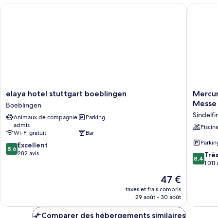
chambre
elaya hotel stuttgart boeblingen
Mercure 
V8
Themed
Double
Room
elaya
Mercur
elaya hotel stuttgart boeblingen
Mercur
hotel
Hotel
Messe
Boeblingen
stuttgart
Stuttgar
Sindelf
Animaux de compagnie
Parking
boeblingen
Sindelf
admis
Boeblingen
an
Piscin
Wi-Fi gratuit
Bar
der
Parkin
8.6
Excellent
Messe
8,6
sur
282 avis
Sindelf
8.4
Trè
8,4
10,
sur
1 011 
Excellent,
10,
Le
47 €
282 avis
Très
nouveau
bien,
taxes et frais compris
prix
29 août - 30 août
1 011 avis
est
de
Comparer des hébergements similaires