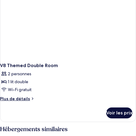
Room
V8 Themed Double Room
2 personnes
1 lit double
Wi-Fi gratuit
Plus
Plus de détails
de
détails
Voir les prix
sur
le
type
Hébergements similaires
de