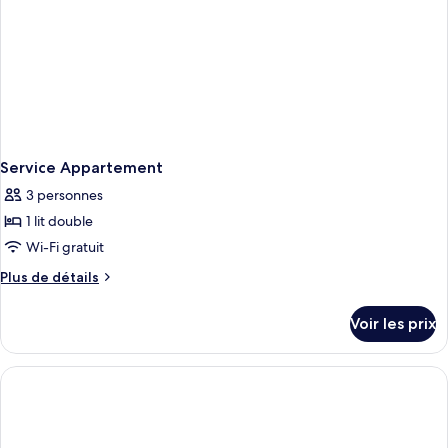
double
(Theme
Room)
Service Appartement
3 personnes
1 lit double
Wi-Fi gratuit
Plus
Plus de détails
de
détails
Voir les prix
sur
le
type
de
chambre
Service
Appartement