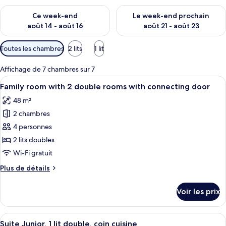
Vérifier la disponibilité pour ce week-end août 14 - août 16
Vérifier la disponibilité pour
Ce week-end
Le week-end prochain
août 14 - août 16
août 21 - août 23
Filtres
Toutes les chambres
2 lits
1 lit
disponibles
pour
Affichage de 7 chambres sur 7
les
Afficher
Une chambre d’hôtel moderne équipée d’
2
Family room with 2 double rooms with connecting door
chambres
toutes
48 m²
les
2 chambres
photos
pour
4 personnes
ce
2 lits doubles
type
Wi-Fi gratuit
de
Plus
Plus de détails
chambre :
de
Family
détails
Voir les prix
sur
room
le
with
type
Afficher
Une cuisine moderne avec des meubles g
2
7
de
Suite Junior, 1 lit double, coin cuisine