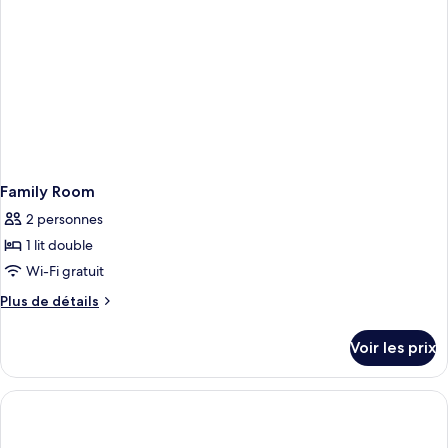
Family Room
2 personnes
1 lit double
Wi-Fi gratuit
Plus
Plus de détails
de
détails
Voir les prix
sur
le
type
de
chambre
Family