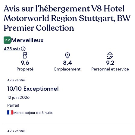
Avis sur l’hébergement V8 Hotel
Avis
Motorworld Region Stuttgart, BW
Premier Collection
Merveilleux
9,2
475 avis
9,6
8,4
9,2
Propreté
Emplacement
Personnel et service
Avis
Avis vérifié
10/10 Exceptionnel
12 juin 2026
Parfait
Marco, séjour de 3 nuits
Avis vérifié