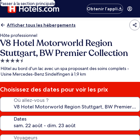
Passer à la section principale
Obtenir l’appli
Afficher tous les hébergements
Hôte professionnel
V8 Hotel Motorworld Region
Stuttgart, BW Premier Collection
Hébergement
4.5 étoiles
Hôtel au bord d'un lac avec un spa proposant des soins complets -
Usine Mercedes-Benz Sindelfingen à 1,9 km
Choisissez des dates pour voir les prix
Où allez-vous ?
Dates
Voyageurs