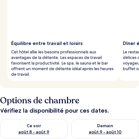
Équilibre entre travail et loisirs
Dîner 
Cet hôtel allie les besoins professionnels aux
Le restau
avantages de la détente. Les espaces de travail
délices 
favorisent la productivité. Le spa, le sauna et le bar
voyageu
offrent un moment de détente idéal après les heures
buffet s
de travail.
Options de chambre
Vérifiez la disponibilité pour ces dates.
Vérifier la disponibilité pour ce soir août 8 - août 9
Vérifier la disponibilité pour 
Ce soir
Demain
août 8 - août 9
août 9 - août 10