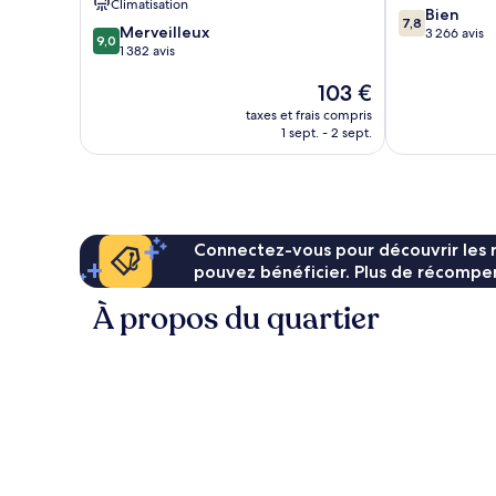
Climatisation
7.8
Bien
7,8
9.0
Merveilleux
sur
3 266 avis
9,0
sur
1 382 avis
10,
10,
Bien,
Le
103 €
Merveilleux,
3 266 avis
nouveau
1 382 avis
taxes et frais compris
prix
1 sept. - 2 sept.
est
de
103 €
Connectez-vous pour découvrir les 
pouvez bénéficier. Plus de récompen
À propos du quartier