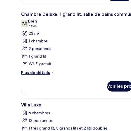
salle
chambre
Chambre,
de
Afficher
Une chambre à coucher avec un 
1
14
Chambre Deluxe, 1 grand lit, salle de bains comm
bains
toutes
lit
Bien
commune
double,
les
7,0
7,0 sur 10
(7 avis)
7 avis
salle
photos
de
23 m²
pour
bains
1 chambre
commune
ce
2 personnes
type
1 grand lit
de
Wi-Fi gratuit
chambre :
Chambre
Plus
Plus de détails
Deluxe,
de
détails
1
Voir les pri
sur
grand
le
lit,
type
Afficher
Un salon moderne avec un cana
20
de
salle
Villa Luxe
toutes
chambre
de
6 chambres
Chambre
les
bains
Deluxe,
13 personnes
photos
commune
1
pour
1 très grand lit, 3 grands lits et 2 lits doubles
grand