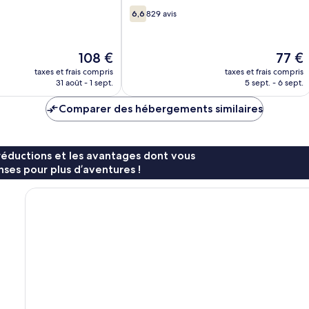
6.6
Ridge
6,6
829 avis
sur
10,
829 avis
Le
Le
108 €
77 €
nouveau
nouvea
taxes et frais compris
taxes et frais compris
prix
prix
31 août - 1 sept.
5 sept. - 6 sept.
est
est
de
de
Comparer des hébergements similaires
108 €
77 €
réductions et les avantages dont vous
ses pour plus d’aventures !