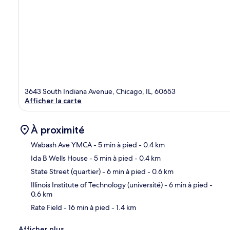
3643 South Indiana Avenue, Chicago, IL, 60653
Afficher la carte
À proximité
Wabash Ave YMCA
- 5 min à pied
- 0.4 km
Ida B Wells House
- 5 min à pied
- 0.4 km
Car
State Street (quartier)
- 6 min à pied
- 0.6 km
Illinois Institute of Technology (université)
- 6 min à pied
-
0.6 km
Rate Field
- 16 min à pied
- 1.4 km
Afficher plus