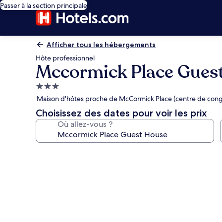
Passer à la section principale
Afficher tous les hébergements
Hôte professionnel
Mccormick Place Gues
Hébergement
3.0 étoiles
Maison d'hôtes proche de McCormick Place (centre de cong
Choisissez des dates pour voir les prix
Où allez-vous ?
Galerie
photos
de
l’hébergement
Mccormick