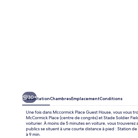
Place
Guest
House
30+
Présentation
Chambres
Emplacement
Conditions
Une fois dans Mccormick Place Guest House, vous vous tro
McCormick Place (centre de congrès) et Stade Soldier Field.
voiturier. À moins de 5 minutes en voiture, vous trouverez 
publics se situent à une courte distance à pied : Station de
à 9 min.