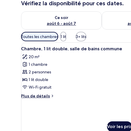
Vérifiez la disponibilité pour ces dates.
Vérifier la disponibilité pour ce soir août 6 - août 7
Vérifier la di
Ce soir
août 6 - août 7
a
Filtres
Toutes les chambres
1 lit
3+ lits
disponibles
Afficher
Une chambre à coucher moderne 
pour
13
Chambre, 1 lit double, salle de bains commune
toutes
les
20 m²
les
chambres
1 chambre
photos
pour
2 personnes
ce
1 lit double
type
Wi-Fi gratuit
de
Plus
Plus de détails
chambre :
de
Chambre,
détails
sur
1
le
lit
type
double,
Voir les pri
de