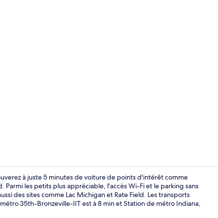
Cafetière/bo
uverez à juste 5 minutes de voiture de points d'intérêt comme
 Parmi les petits plus appréciable, l'accès Wi-Fi et le parking sans
aussi des sites comme Lac Michigan et Rate Field. Les transports
Coin séjour
 métro 35th-Bronzeville-IIT est à 8 min et Station de métro Indiana,