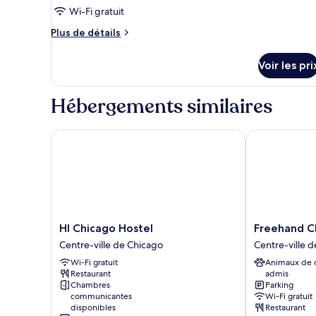
ce
lit,
Wi-Fi gratuit
salle
type
Plus
Plus de détails
de
de
de
bains
chambre :
détails
commune
Voir les pri
sur
Villa
le
Luxe
type
Hébergements similaires
de
chambre
Villa
HI Chicago Hostel
Freehand Chi
Luxe
HI
Freehand
HI Chicago Hostel
Freehand C
Chicago
Chicago
Centre-ville de Chicago
Centre-ville 
Hostel
Centre-
Wi-Fi gratuit
Animaux de
Centre-
ville
Restaurant
admis
ville
de
Chambres
Parking
de
Chicago
communicantes
Wi-Fi gratuit
Chicago
disponibles
Restaurant