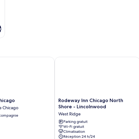
de
d
bains
ba
commune
c
x
cago
Rodeway Inn Chicago North Shore - 
Rodeway
hicago
Rodeway Inn Chicago North
Inn
Shore - Lincolnwood
de Chicago
Chicago
West Ridge
 compagnie
North
Shore
Parking gratuit
Wi-Fi gratuit
-
Climatisation
Lincolnwood
Réception 24 h/24
West