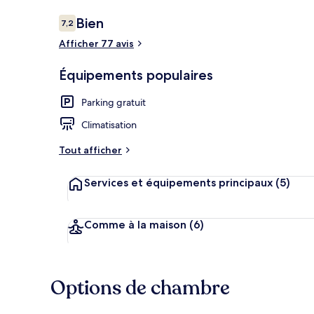
Avis
Bien
7,2
7,2 sur 10
voyageurs
Afficher 77 avis
Coin séjour
Équipements populaires
Parking gratuit
Climatisation
Tout afficher
Services et équipements principaux
(5)
Comme à la maison
(6)
Options de chambre