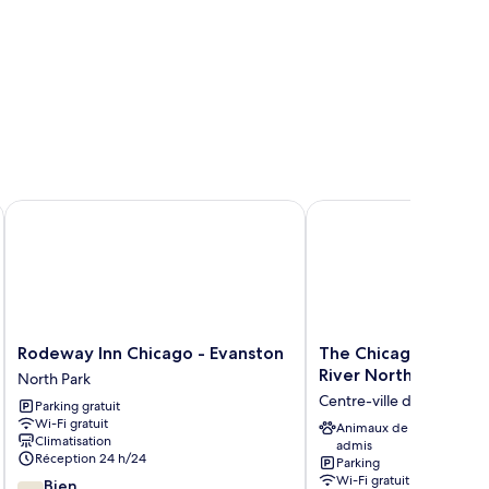
e
ins
ommune
Lincolnwood
Rodeway Inn Chicago - Evanston
The Chicago Hotel Coll
Rodeway
The
Rodeway Inn Chicago - Evanston
The Chicago Hotel C
Inn
Chicago
River North
North Park
Chicago
Hotel
Centre-ville de Chicago
Parking gratuit
-
Collection
Wi-Fi gratuit
Evanston
River
Animaux de compagnie
Climatisation
admis
North
North
Réception 24 h/24
Parking
Park
Centre-
Wi-Fi gratuit
7.2
Bien
ville