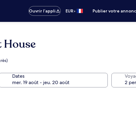
•
Ouvrir l’appli
EUR
Publier votre annon
t House
rès)
Dates
Voya