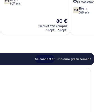
7,2
Climatisation
sur
867 avis
de
10,
7.4
Bien
Chicago
7,4
Bien,
sur
765 avis
867 avis
10,
Le
80 €
Bien,
u
nouveau
765 avis
taxes et frais compris
tax
prix
5 sept. - 6 sept.
est
de
80 €
Se connecter
S’inscrire gratuitement