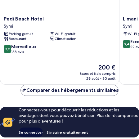
Pedi
Limani
Pedi Beach Hotel
Limani 
Beach
Life
Symi
Symi
Hotel
Symi
Parking gratuit
Wi-Fi gratuit
Wi-Fi 
Symi
Restaurant
Climatisation
9.4
Exc
9,4
9.2
Merveilleux
sur
22 av
9,2
sur
188 avis
10,
10,
Exceptio
Merveilleux,
22 avis
Le
200 €
188 avis
nouveau
taxes et frais compris
prix
29 août - 30 août
est
de
Comparer des hébergements similaires
200 €
Connectez-vous pour découvrir les réductions et les
avantages dont vous pouvez bénéficier. Plus de récompenses
pour plus d’aventures !
Se connecter
S’inscrire gratuitement