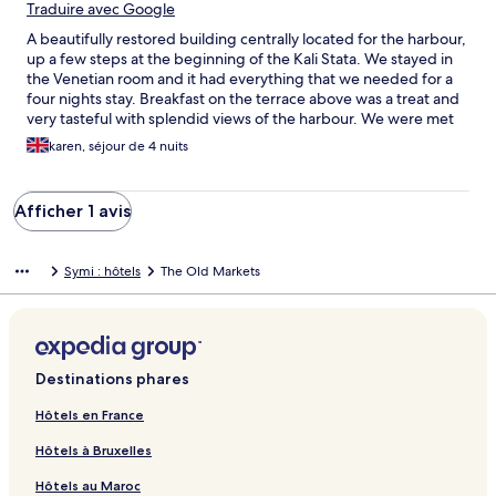
Traduire avec Google
A beautifully restored building centrally located for the harbour,
up a few steps at the beginning of the Kali Stata. We stayed in
the Venetian room and it had everything that we needed for a
four nights stay. Breakfast on the terrace above was a treat and
very tasteful with splendid views of the harbour. We were met
off our ferry from Rhodes and made very welcome by all of the
karen, séjour de 4 nuits
staff. We would highly recommend this hotel.
Afficher 1 avis
Symi : hôtels
The Old Markets
Destinations phares
Hôtels en France
Hôtels à Bruxelles
Hôtels au Maroc