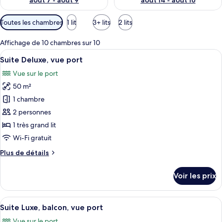
août 7 - août 9
août 14 - août 16
Filtres
Toutes les chambres
1 lit
3+ lits
2 lits
disponibles
pour
Affichage de 10 chambres sur 10
les
Afficher
Une chambre d’hôtel comprenant un lit,
4
Suite Deluxe, vue port
chambres
toutes
Vue sur le port
les
50 m²
photos
pour
1 chambre
ce
2 personnes
type
1 très grand lit
de
Wi-Fi gratuit
chambre :
Plus
Plus de détails
Suite
de
Deluxe,
détails
Voir les prix
vue
sur
le
port
type
Afficher
Une pièce bien éclairée, avec une table
5
de
Suite Luxe, balcon, vue port
toutes
chambre
Vue sur le port