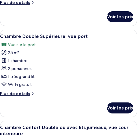
Plus
Plus de détails
Suite
de
Familiale,
détails
Voir les prix
vue
sur
le
port,
type
Afficher
Une chambre avec un grand lit, une ta
côté
6
de
Chambre Double Supérieure, vue port
toutes
cour
chambre
Vue sur le port
Suite
les
intérieure
Familiale,
25 m²
photos
vue
pour
1 chambre
port,
ce
côté
2 personnes
cour
type
1 très grand lit
intérieure
de
Wi-Fi gratuit
chambre :
Plus
Plus de détails
Chambre
de
Double
détails
Voir les prix
Supérieure,
sur
le
vue
type
Afficher
Une chambre avec un grand lit, une fe
port
3
de
Chambre Confort Double ou avec lits jumeaux, vue cour
toutes
chambre
intérieure