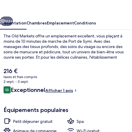
Markets
cédent
Suivant
102+
Présentation
Chambres
Emplacement
Conditions
The Old Markets offre un emplacement excellent, vous plaçant à
moins de 10 minutes de marche de Port de Symi. Avec des
massages des tissus profonds, des soins du visage ou encore des
soins de manucure et pédicure, tout un univers de bien-être vous
ouvre ses portes. Et pour les délices culinaires, l'établissement
Agora vous sert le petit déjeuner. Parmi les avantages offerts par cet
hébergement : un bar / salon, une terrasse et un jardin.
Le
216 €
prix
taxes et frais compris
actuel
2 sept. - 3 sept.
Vue sur la ville depuis l’hébergement
est
Avis
Exceptionnel
10
Afficher 1 avis
de
10 sur 10
voyageurs
216 €.
Équipements populaires
Petit déjeuner gratuit
Spa
Animaux de compagnie
Wi-Fi gratuit