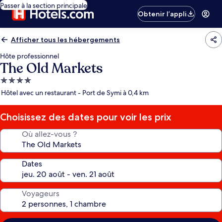
Passer à la section principale
Obtenir l’appli
Afficher tous les hébergements
Hôte professionnel
The Old Markets
Hébergement
4.0 étoiles
Hôtel avec un restaurant - Port de Symi à 0,4 km
Choisissez des dates pour voir les prix
Où allez-vous ?
Dates
Voyageurs