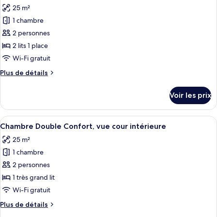
Chambre
les
25 m²
Double
photos
Supérieure,
1 chambre
pour
vue
2 personnes
ce
port
type
2 lits 1 place
de
Wi-Fi gratuit
chambre :
Plus
Plus de détails
Chambre
de
Confort
détails
Voir les prix
sur
Double
le
ou
type
Afficher
Une chambre avec un mur en pierre, un 
avec
3
de
Chambre Double Confort, vue cour intérieure
toutes
chambre
lits
25 m²
Chambre
les
jumeaux,
Confort
1 chambre
photos
vue
Double
pour
2 personnes
cour
ou
ce
avec
1 très grand lit
intérieure
lits
type
Wi-Fi gratuit
jumeaux,
de
vue
Plus
Plus de détails
chambre :
cour
de