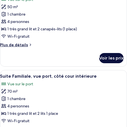
Suite
les
Deluxe,
50 m²
photos
vue
pour
1 chambre
port
ce
4 personnes
type
1 très grand lit et 2 canapés-lits (1 place)
de
Wi-Fi gratuit
chambre :
Plus
Plus de détails
Suite
de
Luxe,
détails
Voir les prix
balcon,
sur
le
vue
type
Afficher
Une pièce comprenant un canapé capito
port
7
de
Suite Familiale, vue port, côté cour intérieure
toutes
chambre
Vue sur le port
Suite
les
Luxe,
70 m²
photos
balcon,
pour
1 chambre
vue
ce
port
4 personnes
type
1 très grand lit et 2 lits 1 place
de
Wi-Fi gratuit
chambre :