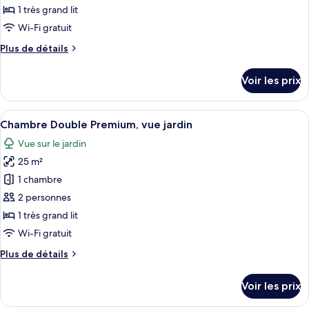
ce
cour
1 très grand lit
intérieure
type
Wi-Fi gratuit
de
Plus
Plus de détails
chambre :
de
Chambre
détails
Voir les prix
sur
Double
le
Tradition,
type
Afficher
Une chambre d’hôtel avec un lit, une pe
vue
4
de
Chambre Double Premium, vue jardin
toutes
cour
chambre
Vue sur le jardin
Chambre
les
intérieure
Double
25 m²
photos
Tradition,
pour
1 chambre
vue
ce
cour
2 personnes
intérieure
type
1 très grand lit
de
Wi-Fi gratuit
chambre :
Plus
Plus de détails
Chambre
de
Double
détails
Voir les prix
Premium,
sur
le
vue