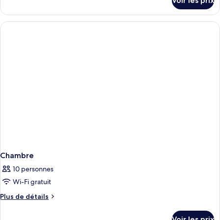
Voir les prix
sur
le
type
de
chambre
Chambre
Chambre
10 personnes
Wi-Fi gratuit
Plus
Plus de détails
de
détails
Voir les prix