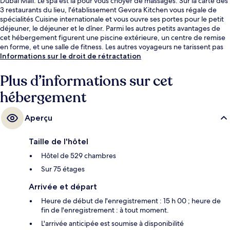
Dubai Mall. Le spa est là pour vous choyer de massages. Sur la carte des
3 restaurants du lieu, l'établissement Gevora Kitchen vous régale de
spécialités Cuisine internationale et vous ouvre ses portes pour le petit
déjeuner, le déjeuner et le dîner. Parmi les autres petits avantages de
cet hébergement figurent une piscine extérieure, un centre de remise
en forme, et une salle de fitness. Les autres voyageurs ne tarissent pas
d'éloges en ce qui concerne le personnel attentionné et l'emplacement.
Informations sur le droit de rétractation
Les transports publics se situent à une courte distance à pied : Station
de métro Financial Centre est à 4 min et Station de métro Emirates
Plus d’informations sur cet
Towers, à 7 min.
hébergement
Aperçu
Taille de l'hôtel
Hôtel de 529 chambres
Sur 75 étages
Arrivée et départ
Heure de début de l'enregistrement : 15 h 00 ; heure de
fin de l'enregistrement : à tout moment.
L'arrivée anticipée est soumise à disponibilité