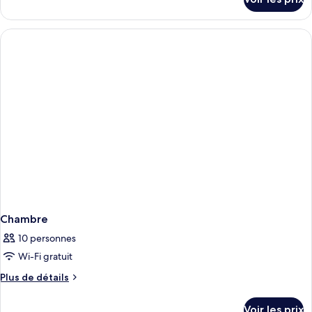
sur
le
type
de
chambre
Chambre
Chambre
10 personnes
Wi-Fi gratuit
Plus
Plus de détails
de
détails
Voir les prix