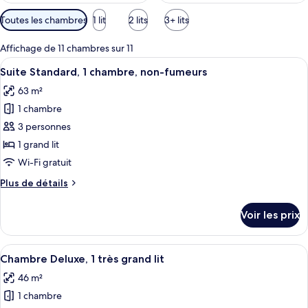
Filtres
Toutes les chambres
1 lit
2 lits
3+ lits
disponibles
pour
Affichage de 11 chambres sur 11
les
Afficher
Une chambre d’hôtel avec un grand lit,
4
Suite Standard, 1 chambre, non-fumeurs
chambres
toutes
63 m²
les
1 chambre
photos
pour
3 personnes
ce
1 grand lit
type
Wi-Fi gratuit
de
Plus
Plus de détails
chambre :
de
Suite
détails
Voir les prix
sur
Standard,
le
1
type
Afficher
Une chambre d’hôtel moderne dotée d’u
chambre,
4
de
Chambre Deluxe, 1 très grand lit
toutes
non-
chambre
46 m²
Suite
les
fumeurs
Standard,
1 chambre
photos
1