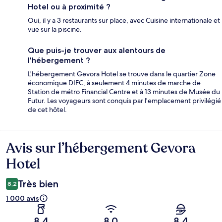
Hotel ou à proximité ?
Oui, il y a 3 restaurants sur place, avec Cuisine internationale et
vue sur la piscine.
Que puis-je trouver aux alentours de
l'hébergement ?
L'hébergement Gevora Hotel se trouve dans le quartier Zone
économique DIFC, à seulement 4 minutes de marche de
Station de métro Financial Centre et à 13 minutes de Musée du
Futur. Les voyageurs sont conquis par l'emplacement privilégié
de cet hôtel.
Avis sur l’hébergement Gevora
Avis
Hotel
Très bien
8,2
1 000 avis
8,4
8,0
8,4