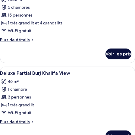
photos
(Sheikh
pour
5 chambres
Zayed
ce
View)
15 personnes
type
1 très grand lit et 4 grands lits
de
Wi-Fi gratuit
chambre :
Plus
Plus de détails
Penthouse,
de
2
détails
Voir les prix
chambres
sur
le
type
Afficher
Une chambre d’hôtel moderne, dotée d’
4
de
Deluxe Partial Burj Khalifa View
toutes
chambre
46 m²
Penthouse,
les
2
1 chambre
photos
chambres
pour
3 personnes
ce
1 très grand lit
type
Wi-Fi gratuit
de
Plus
Plus de détails
chambre :
de
Deluxe
détails