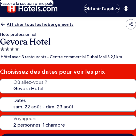
Passer à la section principale
Obtenir l’appli
Afficher tous les hébergements
Hôte professionnel
Gevora Hotel
Hébergement
4.0 étoiles
Hôtel avec 3 restaurants - Centre commercial Dubai Mall à 2,1 km
Choisissez des dates pour voir les prix
Où allez-vous ?
Dates
Voyageurs