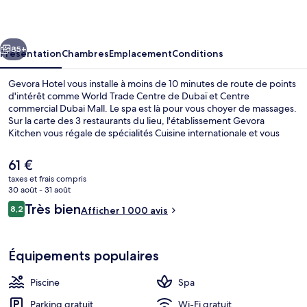
cédent
Suivant
85+
Présentation
Chambres
Emplacement
Conditions
Gevora Hotel vous installe à moins de 10 minutes de route de points
d'intérêt comme World Trade Centre de Dubaï et Centre
commercial Dubai Mall. Le spa est là pour vous choyer de massages.
Sur la carte des 3 restaurants du lieu, l'établissement Gevora
Kitchen vous régale de spécialités Cuisine internationale et vous
ouvre ses portes pour le petit déjeuner, le déjeuner et le dîner.
Parmi les autres petits avantages de cet hébergement figurent une
Le
61 €
piscine extérieure, un centre de remise en forme, et une salle de
prix
taxes et frais compris
fitness. Les autres voyageurs ne tarissent pas d'éloges en ce qui
actuel
30 août - 31 août
concerne le personnel attentionné et l'emplacement. Les transports
3 restaurants servant le petit déjeuner,
est
Avis
publics se situent à une courte distance à pied : Station de métro
Très bien
8,2
Afficher 1 000 avis
de
8,2 sur 10
Financial Centre est à 4 min et Station de métro Emirates Towers, à 7
voyageurs
61 €.
min.
Équipements populaires
Piscine
Spa
Parking gratuit
Wi-Fi gratuit