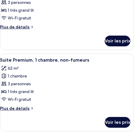
pour
3 personnes
chambre,
ce
non-
1 très grand lit
fumeurs
type
Wi-Fi gratuit
de
Plus
Plus de détails
chambre :
de
Chambre
détails
Voir les prix
sur
Deluxe,
le
1
type
Afficher
Une chambre d’hôtel avec un grand lit
très
3
de
Suite Premium, 1 chambre, non-fumeurs
toutes
grand
chambre
62 m²
Chambre
les
lit
Deluxe,
1 chambre
photos
1
pour
3 personnes
très
ce
grand
1 très grand lit
lit
type
Wi-Fi gratuit
de
Plus
Plus de détails
chambre :
de
Suite
détails
Voir les prix
sur
Premium,
le
1