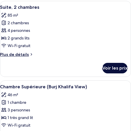
type
Afficher
Une chambre d’hôtel moderne avec un 
chambre,
5
de
Suite, 2 chambres
toutes
non-
chambre
85 m²
Suite
les
fumeurs
Premium,
2 chambres
photos
1
pour
4 personnes
chambre,
ce
non-
2 grands lits
fumeurs
type
Wi-Fi gratuit
de
Plus
Plus de détails
chambre :
de
Suite,
détails
Voir les prix
sur
2
le
chambres
type
Afficher
Une chambre d’hôtel moderne dotée d’un
4
de
Chambre Supérieure (Burj Khalifa View)
toutes
chambre
46 m²
Suite,
les
2
1 chambre
photos
chambres
pour
3 personnes
ce
1 très grand lit
type
Wi-Fi gratuit
de