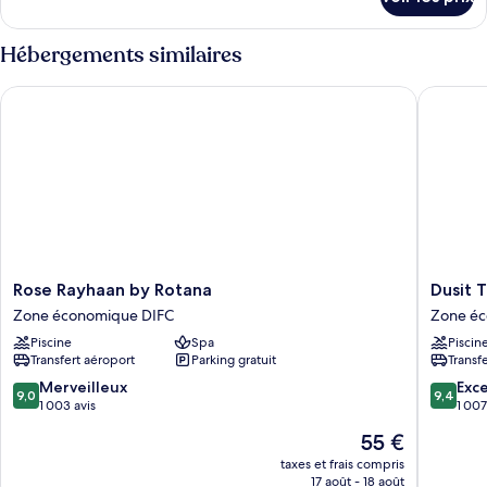
sur
le
type
Hébergements similaires
de
chambre
Rose Rayhaan by Rotana
Dusit Th
Chambre
Rose
Dusit
Rose Rayhaan by Rotana
Dusit 
Rayhaan
Thani
Zone économique DIFC
Zone éc
by
Dubai
Piscine
Spa
Piscin
Rotana
Zone
Transfert aéroport
Parking gratuit
Transf
Zone
économ
économique
DIFC
9.0
9.4
Merveilleux
Exc
9,0
9,4
DIFC
sur
sur
1 003 avis
1 007
10,
10,
Le
55 €
Merveilleux,
Exceptio
nouveau
1 003 avis
1 007 avi
taxes et frais compris
prix
17 août - 18 août