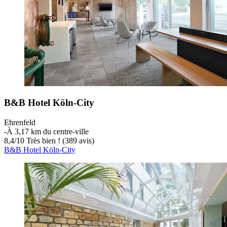
B&B Hotel Köln-City
Ehrenfeld
‐
À 3,17 km du centre-ville
8,4
/
10
Très bien ! (389 avis)
B&B Hotel Köln-City