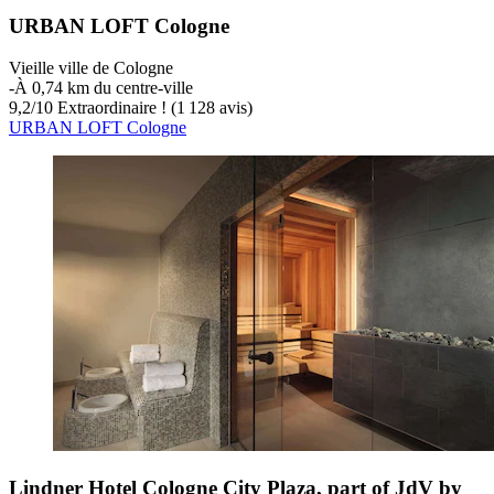
URBAN LOFT Cologne
Vieille ville de Cologne
‐
À 0,74 km du centre-ville
9,2
/
10
Extraordinaire ! (1 128 avis)
URBAN LOFT Cologne
Lindner Hotel Cologne City Plaza, part of JdV by