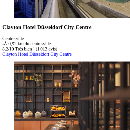
Clayton Hotel Düsseldorf City Centre
Centre-ville
‐
À 0,92 km du centre-ville
8,2
/
10
Très bien ! (1 013 avis)
Clayton Hotel Düsseldorf City Centre