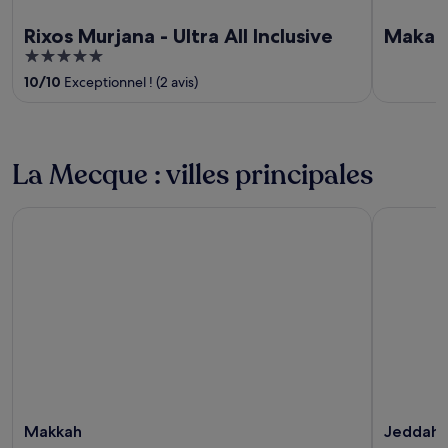
Rixos Murjana - Ultra All Inclusive
Makari
5
out
10
/
10
Exceptionnel ! (2 avis)
of
5
La Mecque : villes principales
Makkah
Jeddah
Makkah
Jeddah