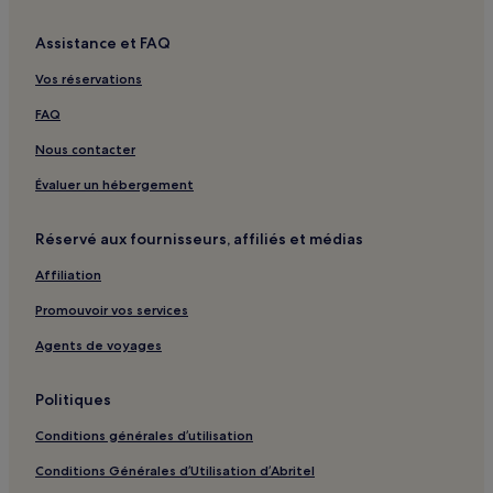
Bani Malik : hôtels
Assistance et FAQ
Ghurābah : hôtels
Vos réservations
Shihar : hôtels
FAQ
Al Mashayikh : hôtels
Nous contacter
Bay La Sun : hôtels
Ash Sharai : hôtels
Évaluer un hébergement
Djeddah : hôtels Hôtels avec piscine
Réservé aux fournisseurs, affiliés et médias
Djeddah : hôtels Hôtels avec parking
Affiliation
Djeddah : hôtels Hôtels avec centre de fitness
Promouvoir vos services
Djeddah : hôtels Hôtels avec petit-déjeuner gratuit
Agents de voyages
Djeddah : hôtels Hôtels avec cuisine
Djeddah : Appart’hôtels
Politiques
Djeddah : hôtels Hôtels de luxe
Conditions générales d’utilisation
Djeddah : hôtels 3 étoiles
Conditions Générales d’Utilisation d’Abritel
Djeddah : hôtels 4 étoiles