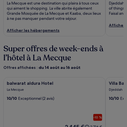
La Mecque est une destination qui plaira à tous ceux
Djeddah is
qui aiment le shopping. La ville abrite également
of things 
Grande Mosquée de La Mecque et Kaaba, deux lieux
Faisal and
à ne pas manquer pendant votre séjour.
Afficher
Afficher les hébergements
Super offres de week-ends à
l’hôtel à La Mecque
Offres affichées :
du 14 août au 16 août
Galerie
balwarat aldura Hotel
Galerie
Villa Bali 
balwarat aldura Hotel
Villa Ba
d’images
d’image
La Mecque
Djeddah
de
de
10/10
Exceptionnel (2 avis)
10/10
Exce
l’hébergement
l’héber
balwarat
Villa
aldura
Bali
-10 %
Hotel
Jeddah
Le
2 445 €
Le
2 716 €