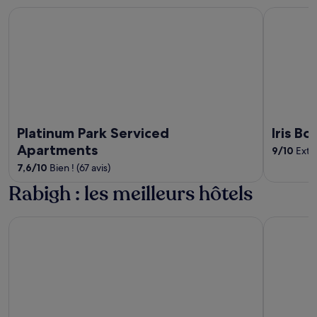
Platinum Park Serviced Apartments
Iris Boutiq
Platinum Park Serviced
Iris Bo
Apartments
9
/
10
Extra
7,6
/
10
Bien ! (67 avis)
Rabigh : les meilleurs hôtels
Rixos Murjana - Ultra All Inclusive
Makarim P