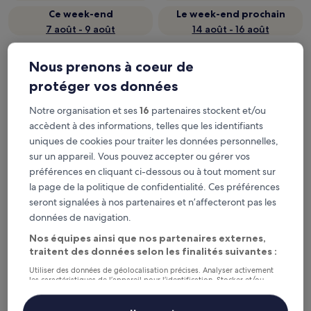
Ce week-end
Le week-end prochain
7 août - 9 août
14 août - 16 août
La Mecque : où séjourner
Nous prenons à coeur de
?
protéger vos données
La Mecque : les meilleurs hôtels
Notre organisation et ses
16
partenaires stockent et/ou
accèdent à des informations, telles que les identifiants
Swissôtel Makkah
Makkah Cl
uniques de cookies pour traiter les données personnelles,
sur un appareil. Vous pouvez accepter ou gérer vos
préférences en cliquant ci-dessous ou à tout moment sur
la page de la politique de confidentialité. Ces préférences
seront signalées à nos partenaires et n’affecteront pas les
données de navigation.
Nos équipes ainsi que nos partenaires externes,
traitent des données selon les finalités suivantes :
Swissôtel Makkah
Makkah
5
Fairmo
Utiliser des données de géolocalisation précises. Analyser activement
les caractéristiques de l’appareil pour l’identification. Stocker et/ou
out
5
Centre-ville de La Mecque
‐
À 1,29 km du centre-ville
accéder à des informations sur un appareil. Publicités et contenu
of
personnalisés, mesure de performance des publicités et du contenu,
out
Centre-vi
études d’audience et développement de services.