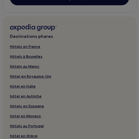
La Mecque : hôtels
Thuwal : hôtels
Hawaya : hôtels
Al Khayḑar : hôtels
Destinations phares
Al Fayşalīyah : hôtels
Hôtels en France
Şumaymah : hôtels
Hôtels à Bruxelles
Matiyah : hôtels
Hôtels au Maroc
Ash Shishah : hôtels
Hôtel en Royaume-Uni
Ash Shuwaybit : hôtels
hôtel en Italie
Murshidīyah : hôtels
hôtel en Autriche
Ma'shi : hôtels
Hôtels en Espagne
Al Muqayti : hôtels
hôtel en Monaco
Al Qaym : hôtels
Al Mudawwarah : hôtels
Hôtels au Portugal
Al Ju‘aydah : hôtels
hôtel en Grèce