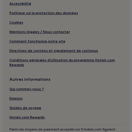
Accessibilité
Djeddah : hôtels 5 étoiles
Politique sur la protection des données
Djeddah : hôtels Hôtels familiaux
Cookies
Djeddah : hôtels
Mentions légales / Nous contacter
Taif : hôtels Hôtels avec piscine
Taif : hôtels Hôtels avec parking
Comment fonctionne notre site
Taif : hôtels Hôtels avec centre de fitness
Directives de contenu et signalement de contenus
Taif : hôtels Hôtels d’affaires
Conditions générales d’utilisation du programme Hotels.com
Rewards
Taif : hôtels Hôtels familiaux
Taif : hôtels
Autres informations
Arafat : hôtels
Qui sommes-nous ?
Muzdalifah : hôtels
Emplois
Ville économique du roi Abdallah : hôtels Hôtels avec parking
Guides de voyage
Ville économique du roi Abdallah : Appartement à louer
Hotels.com Rewards
Ville économique du roi Abdallah : hôtels
Parmi les moyens de paiement acceptés sur fr.hotels.com figurent :
Rabigh : hôtels