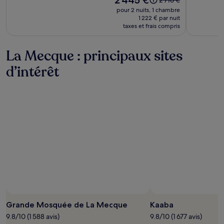
prix
prix
pour 2 nuits, 1 chambre
est
était
1 222 € par nuit
de 2 445 €
taxes et frais compris
de
2 716 €,
voir
La Mecque : principaux sites
plus
d’informations
d’intérêt
sur
le
tarif
standard.
Grande Mosquée de La Mecque
Kaaba
9.8/10 (1 588 avis)
9.8/10 (1 677 avis)