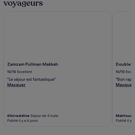
voyageurs
Zamzam Pullman Makkah
Doubletre
Zamzam Pullman Makkah
Doubletr
10/10
Excellent
10/10
Excel
"Le séjour est fantastique"
"Bon rappo
Masquer
Masquer
Khirreddine
Séjour de 3 nuits
Mahfoud
S
Publié il y a 6 jours
Publié il y a