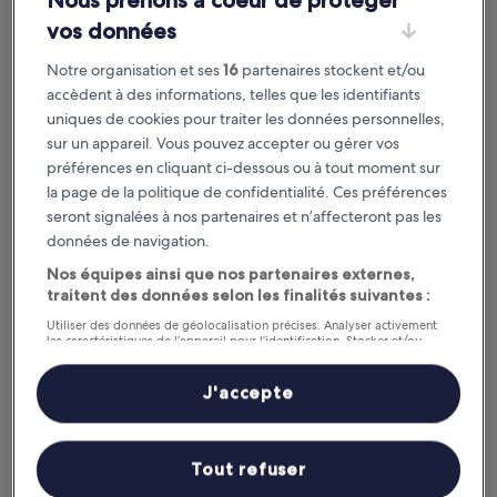
vos données
Notre organisation et ses
16
partenaires stockent et/ou
accèdent à des informations, telles que les identifiants
uniques de cookies pour traiter les données personnelles,
sur un appareil. Vous pouvez accepter ou gérer vos
préférences en cliquant ci-dessous ou à tout moment sur
la page de la politique de confidentialité. Ces préférences
seront signalées à nos partenaires et n’affecteront pas les
données de navigation.
Nos équipes ainsi que nos partenaires externes,
0 vignette - 9 vignettes
traitent des données selon les finalités suivantes :
Utiliser des données de géolocalisation précises. Analyser activement
les caractéristiques de l’appareil pour l’identification. Stocker et/ou
Dévoilez des remises instantanées
accéder à des informations sur un appareil. Publicités et contenu
personnalisés, mesure de performance des publicités et du contenu,
études d’audience et développement de services.
J'accepte
Liste de nos partenaires (fournisseurs)
Nuits bonus*
Tout refuser