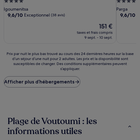
Hébergement
Hébergem
4.0 étoiles
4.0 étoiles
Igoumenitsa
Parga
9.6
9.6
9,6/10
9,6/10
Exceptionnel
E
(38 avis)
sur
sur
Le
151 €
10,
10,
nouveau
Exceptionnel,
Exception
taxes et frais compris
prix
(38 avis)
(27 avis)
9 sept. - 10 sept.
est
de
151 €
Prix
Prix par nuit le plus bas trouvé au cours des 24 dernières heures sur la base
d’un séjour d’une nuit pour 2 adultes. Les prix et la disponibilité sont
par
susceptibles de changer. Des conditions supplémentaires peuvent
nuit
s’appliquer.
le
plus
Afficher plus d’hébergements
bas
trouvé
au
cours
des
24 dernières
heures
Plage de Voutoumi : les
sur
la
informations utiles
base
d’un