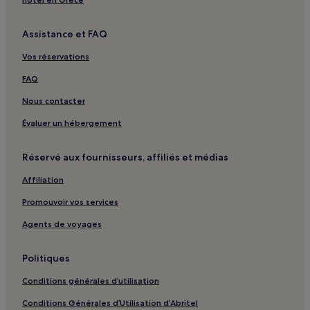
Paxos : hôtels
Assistance et FAQ
Gáios : hôtels Hôtels avec piscine
Vos réservations
Gáios : hôtels Hôtels avec parking
Gáios : hôtels Hôtels familiaux
FAQ
Lakka : hôtels Hôtels avec piscine
Nous contacter
Lakka : hôtels Hôtels avec parking
Évaluer un hébergement
Lakka : Appartement à louer
Réservé aux fournisseurs, affiliés et médias
Vríka : hôtels à proximité
Affiliation
Plage de Voutoumi : hôtels à proximité
Promouvoir vos services
Plage de Voutoumi : Villas
Plage de Voutoumi : Hôtels avec parking à proximité
Agents de voyages
Politiques
Conditions générales d’utilisation
Conditions Générales d’Utilisation d’Abritel