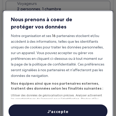
Voyageurs
2 personnes, 1 chambre
Je voyage pour affaires
Nous prenons à coeur de
protéger vos données
Rechercher
Notre organisation et ses
16
partenaires stockent et/ou
accèdent à des informations, telles que les identifiants
uniques de cookies pour traiter les données personnelles,
Options d’annulation gratuite en cas de
sur un appareil. Vous pouvez accepter ou gérer vos
changement de programme
préférences en cliquant ci-dessous ou à tout moment sur
la page de la politique de confidentialité. Ces préférences
Gagnez des récompenses pour chaque
seront signalées à nos partenaires et n’affecteront pas les
nuit séjournée
données de navigation.
Nos équipes ainsi que nos partenaires externes,
traitent des données selon les finalités suivantes :
Économisez plus grâce aux Prix membres
Utiliser des données de géolocalisation précises. Analyser activement
les caractéristiques de l’appareil pour l’identification. Stocker et/ou
accéder à des informations sur un appareil. Publicités et contenu
personnalisés, mesure de performance des publicités et du contenu,
Consultez les prix pour ces dates
études d’audience et développement de services.
J'accepte
Liste de nos partenaires (fournisseurs)