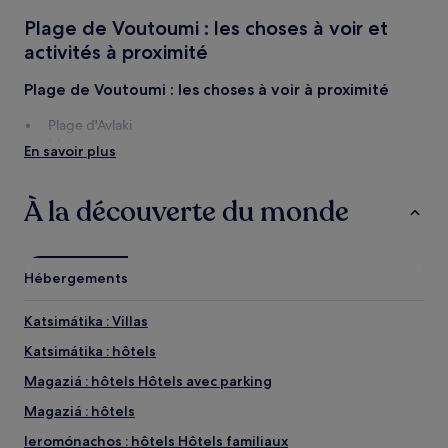
séjour
Plage de Voutoumi : les choses à voir et
d’une
nuit
activités à proximité
pour
2 adultes.
Plage de Voutoumi : les choses à voir à proximité
Les
prix
Plage d'Avlaki
et
Mongonisi
En savoir plus
la
Basilique chrétienne d'Ayia Marina
disponibilité
Autorité Portuaire de Paxos
sont
Plage de Kaki Langada
À la découverte du monde
susceptibles
de
changer.
Des
Hébergements
conditions
supplémentaires
peuvent
Katsimátika : Villas
s’appliquer.
Katsimátika : hôtels
Magaziá : hôtels Hôtels avec parking
Magaziá : hôtels
Ieromónachos : hôtels Hôtels familiaux