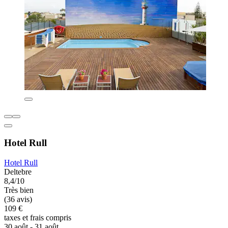
Hotel Rull
Hotel Rull
Deltebre
8,4/10
Très bien
(36 avis)
109 €
taxes et frais compris
30 août - 31 août