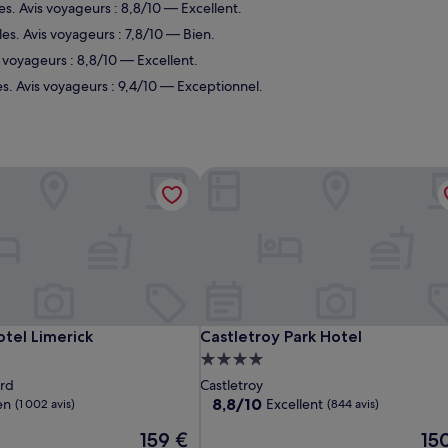
es. Avis voyageurs : 8,8/10 — Excellent.
es. Avis voyageurs : 7,8/10 — Bien.
s voyageurs : 8,8/10 — Excellent.
es. Avis voyageurs : 9,4/10 — Exceptionnel.
tel Limerick
Castletroy Park Hotel
tel Limerick
Castletroy Park Hotel
tel Limerick
Castletroy Park Hotel
ent
Hébergement
4.0 étoiles
rd
Castletroy
8.8
8,8/10
en
Excellent
(1 002 avis)
(844 avis)
sur
Le
Le
159 €
15
10,