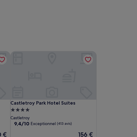
Castletroy Park Hotel Suites
Castletroy Park Hotel Suites
Castletroy Park Hotel Suites
Hébergement
4.0 étoiles
Castletroy
9.4
9,4/10
Exceptionnel
(413 avis)
sur
Le
0 €
156 €
10,