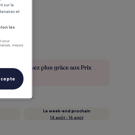
t sur la
tenaires et
lon les
il pour
nnalisés, mesure
Économisez plus grâce aux Prix
membres
ccepte
Le week-end prochain
14 août - 16 août