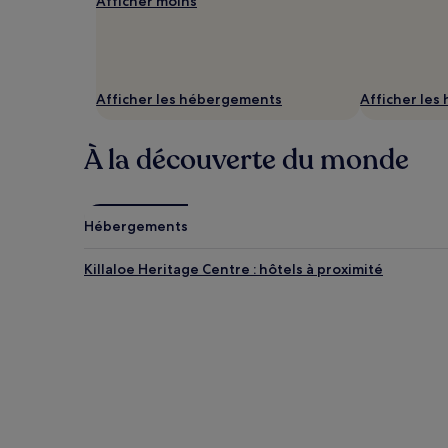
Afficher moins
Les
prix
et
la
disponibilité
Afficher les hébergements
Afficher le
sont
susceptibles
de
À la découverte du monde
changer.
Des
conditions
supplémentaires
peuvent
Hébergements
s’appliquer.
Killaloe Heritage Centre : hôtels à proximité