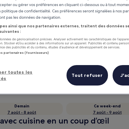
cepter ou gérer vos préférences en cliquant ci-dessous ou à tout momen
 politique de confidentialité. Ces préférences seront signalées à nos par
ont pas les données de navigation.
pes ainsi que nos partenaires externes, traitent des données se
 suivantes :
 données de géolocalisation précises. Analyser activement les caractéristiques de l’appare
tion. Stocker et/ou accéder à des informations sur un appareil. Publicités et contenu perso
ce des publicités et du contenu, études d’audience et développement de services.
os partenaires (fournisseurs)
as
Gagnez des récompenses pour
chaque nuit séjournée
her toutes les
Tout refuser
J'a
tés
Demain
Ce week-end
7 août - 8 août
7 août - 9 août
s avec cuisine en un coup d’œil