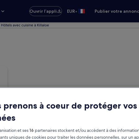
•
s
Ouvrir l’appli
EUR
Publier votre annon
Hôtels avec cuisine à Killaloe
 prenons à coeur de protéger vos
nées
nisation et ses
16
partenaires stockent et/ou accèdent à des information
fiants uniques de cookies pour traiter les données personnelles, sur un ap