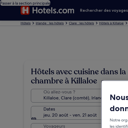
Passer à la section principale
Rechercher des voyage
Hôtels
Irlande : les hôtels
Clare : les hôtels
Hôtels à Killaloe
Hôtels avec cuisine dans la
chambre à Killaloe
Où allez-vous ?
Nous
don
Dates
jeu. 20 août - ven. 21 août
Notre orga
Voyageurs
les identi