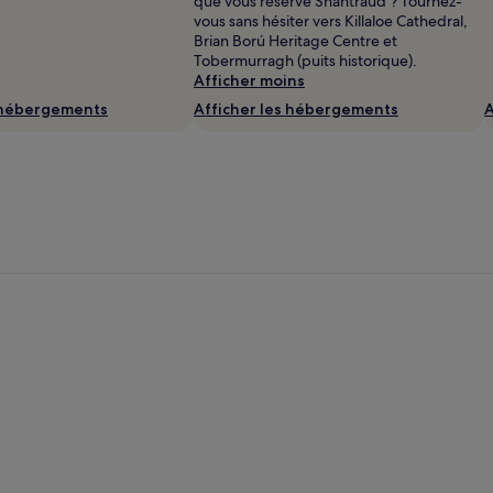
que vous réserve Shantraud ? Tournez-
vous sans hésiter vers Killaloe Cathedral,
Brian Ború Heritage Centre et
Tobermurragh (puits historique).
Afficher moins
s hébergements
Afficher les hébergements
A