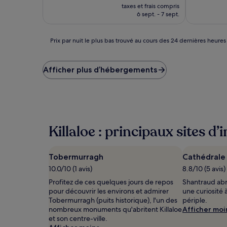
nouveau
Excellent,
Bien,
taxes et frais compris
prix
(294 avis)
(1 002 avis)
6 sept. - 7 sept.
est
de
109 €
Prix
Prix par nuit le plus bas trouvé au cours des 24 dernières heures
par
nuit
le
Afficher plus d’hébergements
plus
bas
trouvé
au
cours
des
Killaloe : principaux sites d’
24 dernières
heures
sur
Tobermurragh
Cathédrale 
la
base
10.0/10 (1 avis)
8.8/10 (5 avis)
d’un
Profitez de ces quelques jours de repos
Shantraud abr
séjour
pour découvrir les environs et admirer
une curiosité 
d’une
Tobermurragh (puits historique), l'un des
périple.
nuit
nombreux monuments qu'abritent Killaloe
Afficher moi
pour
et son centre-ville.
2 adultes.