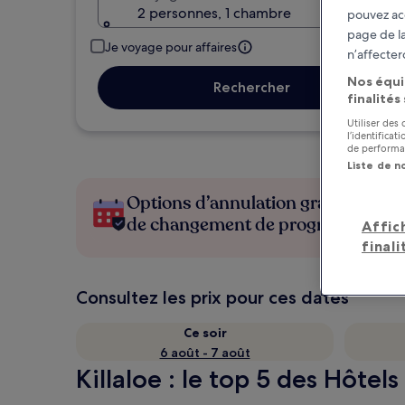
2 personnes, 1 chambre
pouvez ac
page de la
Je voyage pour affaires
n’affecter
Nos équi
Rechercher
finalités
Utiliser des
l’identifica
de performan
Liste de n
Options d’annulation gratuite en c
de changement de programme
Affic
finali
Consultez les prix pour ces dates
Ce soir
6 août - 7 août
Killaloe : le top 5 des Hôtel