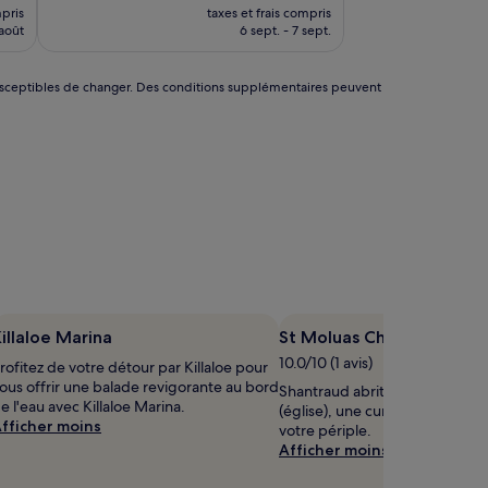
veau
nouveau
Exceptionnel,
mpris
taxes et frais compris
prix
(413 avis)
 août
6 sept. - 7 sept.
est
de
€
156 €
nt susceptibles de changer. Des conditions supplémentaires peuvent
illaloe Marina
St Moluas Church
10.0/10 (1 avis)
rofitez de votre détour par Killaloe pour
ous offrir une balade revigorante au bord
Shantraud abrite St Moluas Ch
e l'eau avec Killaloe Marina.
(église), une curiosité à découvr
fficher moins
votre périple.
Afficher moins