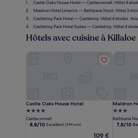
Castle Oaks House Hotel
— Castleconnell. Hôtel 4 étoil
Maldron Hotel Limerick
— Rathbane Nord. Hôtel 3 étoil
Castletroy Park Hotel
— Castletroy. Hôtel 4 étoiles. Avi
Castletroy Park Hotel Suites
— Castletroy. Hôtel 4 étoil
Hôtels avec cuisine à Killaloe
Castle Oaks House Hotel
Maldron Ho
Castle Oaks House Hotel
Maldron Ho
Castle Oaks House Hotel
Maldron Ho
Hébergement
Hébergem
4.0 étoiles
3.0 étoiles
Castleconnell
Rathbane No
8.8
7.8
8,8/10
7,8/10
Excellent
Bi
(294 avis)
sur
sur
Le
109 €
10,
10,