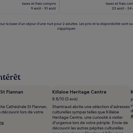
nouveau
nou
Excellent,
taxes et frais compris
taxes et frais co
prix
prix
(844 avis)
9 août - 10 août
23 août - 24
est
est
de
de
159 €
150 
 sur la base d’un séjour d’une nuit pour 2 adultes. Les prix et la disponibilité so
s’appliquer.
intérêt
St Flannan
Killaloe Heritage Centre
K
8.8/10 (3 avis)
P
v
ite Cathédrale St Flannan,
Shantraud abrite une sélection d'adresses
d
à découvrir lors de votre
culturelles sympas telles que Killaloe
A
Heritage Centre, une curiosité à visiter
ns
d'urgence lors de votre périple. Envie de
découvrir les autres pépites culturelles